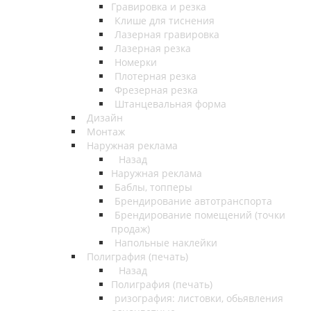
Гравировка и резка
Клише для тиснения
Лазерная гравировка
Лазерная резка
Номерки
Плотерная резка
Фрезерная резка
Штанцевальная форма
Дизайн
Монтаж
Наружная реклама
Назад
Наружная реклама
Баблы, топперы
Брендирование автотранспорта
Брендирование помещений (точки
продаж)
Напольные наклейки
Полиграфия (печать)
Назад
Полиграфия (печать)
ризография: листовки, обьявления