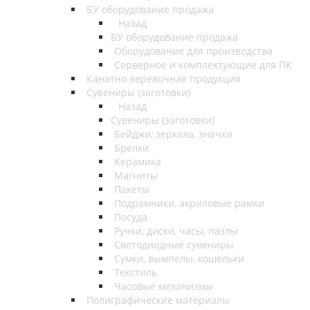
БУ оборудование продажа
Назад
БУ оборудование продажа
Оборудование для производства
Серверное и комплектующие для ПК
Канатно веревочная продукция
Сувениры (заготовки)
Назад
Сувениры (заготовки)
Бейджи, зеркала, значки
Брелки
Керамика
Магниты
Пакеты
Подрамники, акриловые рамки
Посуда
Ручки, диски, часы, пазлы
Светодиодные сувениры
Сумки, вымпелы, кошельки
Текстиль
Часовые механизмы
Полиграфические материалы