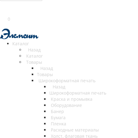
0
Каталог
Назад
Каталог
Товары
Назад
Товары
Широкоформатная печать
Назад
Широкоформатная печать
Краска и промывка
Оборудование
Банер
Бумага
Пленка
Расходные материалы
Холст, флаговая ткань