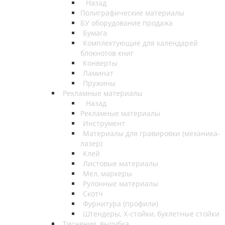
Назад
Полиграфические материалы
БУ оборудование продажа
Бумага
Комплектующие для календарей
блокнотов книг
Конверты
Ламинат
Пружины
Рекламные материалы
Назад
Рекламные материалы
Инструмент
Материалы для гравировки (механика-
лазер)
Клей
Листовые материалы
Мел, маркеры
Рулонные материалы
Скотч
Фурнитура (профили)
Штендеры, Х-стойки, буклетные стойки
Тиснение, вырубка