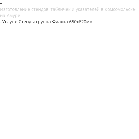
–
Изготовление стендов, табличек и указателей в Комсомольске-
на-Амуре
–
Услуга: Стенды группа Фиалка 650х620мм