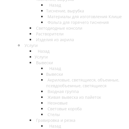
Назад
Тиснение, вырубка
Материалы для изготовления Клише
Фольга для горячего тиснения
Светодиодные консоли
Растворители
Изделия из акрила
Услуги
Назад
Услуги
Вывески
Назад
Вывески
Акриловые, светящиеся, объемные,
псевдообъемные, светящиеся
Входная группа
Живая вывеска из пайеток
Неоновые
Световые короба
Стелы
Гравировка и резка
Назад