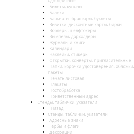
одноцветные
Билеты, купоны
Бланки
Блокноты, брошюры, буклеты
Визитки, дисконтные карты, бирки
Воблеры, шелфтокеры
Вымпелы, дорхолдеры
Журналы и книги
Календари
Наклейки, стикеры
Открытки, конверты, пригласительные
Папки, корочки удостоверения, обложки,
пакеты
Печать листовая
Плакаты
Постобработка
Приветственный адрес
Стенды, таблички, указатели
Назад
Стенды, таблички, указатели
Адресные знаки
Гербы и флаги
Декорации