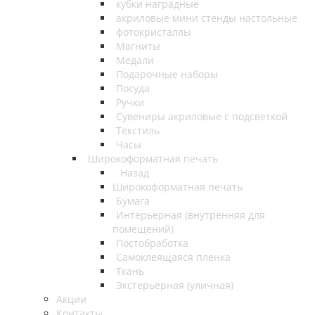
кубки наградные
акриловые мини стенды настольные
фотокристаллы
Магниты
Медали
Подарочные наборы
Посуда
Ручки
Сувениры акриловые с подсветкой
Текстиль
Часы
Широкоформатная печать
Назад
Широкоформатная печать
Бумага
Интерьерная (внутренняя для
помещений)
Постобработка
Самоклеящаяся пленка
Ткань
Экстерьерная (уличная)
Акции
Контакты