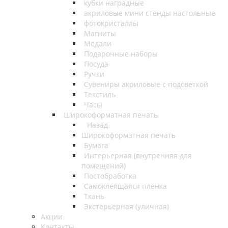
кубки наградные
акриловые мини стенды настольные
фотокристаллы
Магниты
Медали
Подарочные наборы
Посуда
Ручки
Сувениры акриловые с подсветкой
Текстиль
Часы
Широкоформатная печать
Назад
Широкоформатная печать
Бумага
Интерьерная (внутренняя для
помещений)
Постобработка
Самоклеящаяся пленка
Ткань
Экстерьерная (уличная)
Акции
Контакты