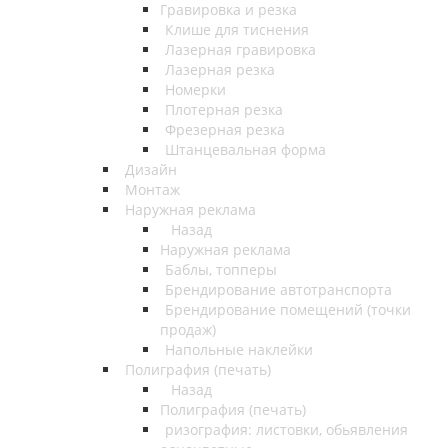
Гравировка и резка
Клише для тиснения
Лазерная гравировка
Лазерная резка
Номерки
Плотерная резка
Фрезерная резка
Штанцевальная форма
Дизайн
Монтаж
Наружная реклама
Назад
Наружная реклама
Баблы, топперы
Брендирование автотранспорта
Брендирование помещений (точки
продаж)
Напольные наклейки
Полиграфия (печать)
Назад
Полиграфия (печать)
ризография: листовки, обьявления