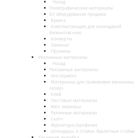
Назад
Полиграфические материалы
БУ оборудование продажа
Бумага
Комплектующие для календарей
блокнотов книг
Конверты
Ламинат
Пружины
Рекламные материалы
Назад
Рекламные материалы
Инструмент
Материалы для гравировки (механика-
лазер)
Клей
Листовые материалы
Мел, маркеры
Рулонные материалы
Скотч
Фурнитура (профили)
Штендеры, Х-стойки, буклетные стойки
Тиснение, вырубка