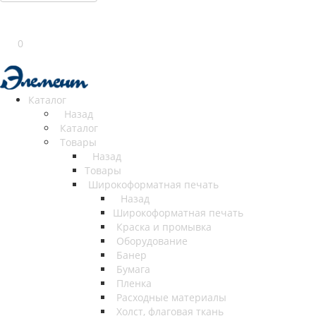
0
Каталог
Назад
Каталог
Товары
Назад
Товары
Широкоформатная печать
Назад
Широкоформатная печать
Краска и промывка
Оборудование
Банер
Бумага
Пленка
Расходные материалы
Холст, флаговая ткань