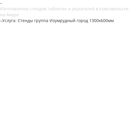
–
Изготовление стендов, табличек и указателей в Комсомольске-
на-Амуре
–
Услуга: Стенды группа Изумрудный город 1300х600мм