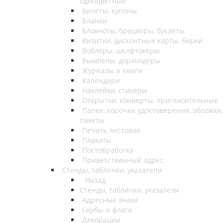
одноцветные
Билеты, купоны
Бланки
Блокноты, брошюры, буклеты
Визитки, дисконтные карты, бирки
Воблеры, шелфтокеры
Вымпелы, дорхолдеры
Журналы и книги
Календари
Наклейки, стикеры
Открытки, конверты, пригласительные
Папки, корочки удостоверения, обложки,
пакеты
Печать листовая
Плакаты
Постобработка
Приветственный адрес
Стенды, таблички, указатели
Назад
Стенды, таблички, указатели
Адресные знаки
Гербы и флаги
Декорации