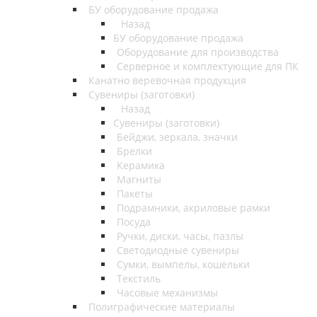
БУ оборудование продажа
Назад
БУ оборудование продажа
Оборудование для производства
Серверное и комплектующие для ПК
Канатно веревочная продукция
Сувениры (заготовки)
Назад
Сувениры (заготовки)
Бейджи, зеркала, значки
Брелки
Керамика
Магниты
Пакеты
Подрамники, акриловые рамки
Посуда
Ручки, диски, часы, пазлы
Светодиодные сувениры
Сумки, вымпелы, кошельки
Текстиль
Часовые механизмы
Полиграфические материалы