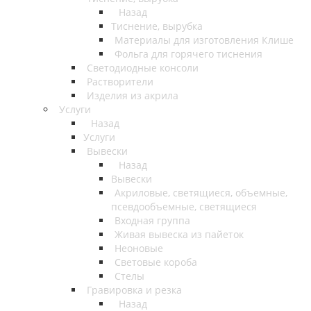
Назад
Тиснение, вырубка
Материалы для изготовления Клише
Фольга для горячего тиснения
Светодиодные консоли
Растворители
Изделия из акрила
Услуги
Назад
Услуги
Вывески
Назад
Вывески
Акриловые, светящиеся, объемные,
псевдообъемные, светящиеся
Входная группа
Живая вывеска из пайеток
Неоновые
Световые короба
Стелы
Гравировка и резка
Назад