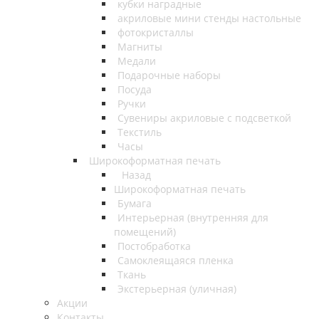
кубки наградные
акриловые мини стенды настольные
фотокристаллы
Магниты
Медали
Подарочные наборы
Посуда
Ручки
Сувениры акриловые с подсветкой
Текстиль
Часы
Широкоформатная печать
Назад
Широкоформатная печать
Бумага
Интерьерная (внутренняя для
помещений)
Постобработка
Самоклеящаяся пленка
Ткань
Экстерьерная (уличная)
Акции
Контакты