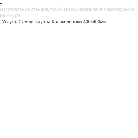
–
Изготовление стендов, табличек и указателей в Комсомольске-
на-Амуре
–
Услуга: Стенды группа Колокольчики 400х400мм