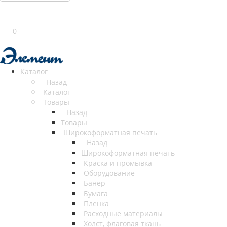
0
Каталог
Назад
Каталог
Товары
Назад
Товары
Широкоформатная печать
Назад
Широкоформатная печать
Краска и промывка
Оборудование
Банер
Бумага
Пленка
Расходные материалы
Холст, флаговая ткань