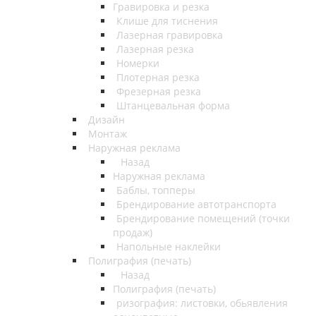
Гравировка и резка
Клише для тиснения
Лазерная гравировка
Лазерная резка
Номерки
Плотерная резка
Фрезерная резка
Штанцевальная форма
Дизайн
Монтаж
Наружная реклама
Назад
Наружная реклама
Баблы, топперы
Брендирование автотранспорта
Брендирование помещений (точки
продаж)
Напольные наклейки
Полиграфия (печать)
Назад
Полиграфия (печать)
ризография: листовки, обьявления