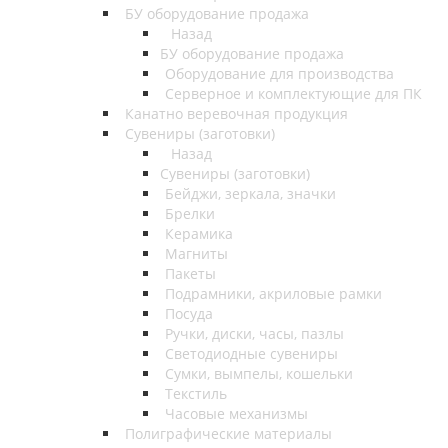
БУ оборудование продажа
Назад
БУ оборудование продажа
Оборудование для производства
Серверное и комплектующие для ПК
Канатно веревочная продукция
Сувениры (заготовки)
Назад
Сувениры (заготовки)
Бейджи, зеркала, значки
Брелки
Керамика
Магниты
Пакеты
Подрамники, акриловые рамки
Посуда
Ручки, диски, часы, пазлы
Светодиодные сувениры
Сумки, вымпелы, кошельки
Текстиль
Часовые механизмы
Полиграфические материалы