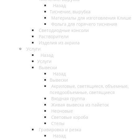
Назад
Тиснение, вырубка
Материалы для изготовления Клише
Фольга для горячего тиснения
Светодиодные консоли
Растворители
Изделия из акрила
Услуги
Назад
Услуги
Вывески
Назад
Вывески
Акриловые, светящиеся, объемные,
псевдообъемные, светящиеся
Входная группа
Живая вывеска из пайеток
Неоновые
Световые короба
Стелы
Гравировка и резка
Назад