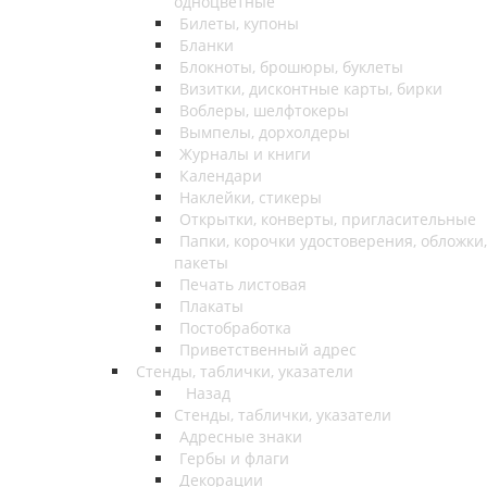
одноцветные
Билеты, купоны
Бланки
Блокноты, брошюры, буклеты
Визитки, дисконтные карты, бирки
Воблеры, шелфтокеры
Вымпелы, дорхолдеры
Журналы и книги
Календари
Наклейки, стикеры
Открытки, конверты, пригласительные
Папки, корочки удостоверения, обложки,
пакеты
Печать листовая
Плакаты
Постобработка
Приветственный адрес
Стенды, таблички, указатели
Назад
Стенды, таблички, указатели
Адресные знаки
Гербы и флаги
Декорации