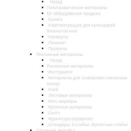
Назад
Полиграфические материалы
БУ оборудование продажа
Бумага
Комплектующие для календарей
блокнотов книг
Конверты
Ламинат
Пружины
Рекламные материалы
Назад
Рекламные материалы
Инструмент
Материалы для гравировки (механика-
лазер)
Клей
Листовые материалы
Мел, маркеры
Рулонные материалы
Скотч
Фурнитура (профили)
Штендеры, Х-стойки, буклетные стойки
Тиснение, вырубка