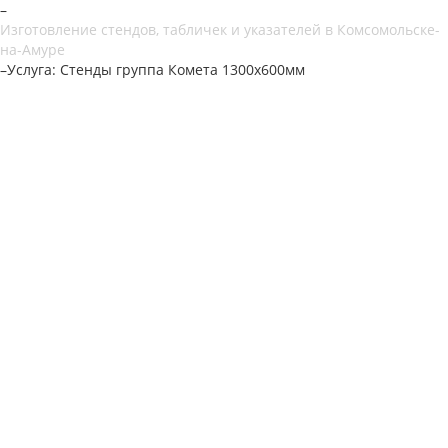
–
Изготовление стендов, табличек и указателей в Комсомольске-
на-Амуре
–
Услуга: Стенды группа Комета 1300х600мм