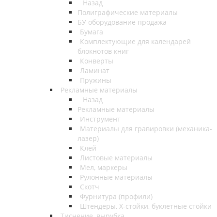
Назад
Полиграфические материалы
БУ оборудование продажа
Бумага
Комплектующие для календарей
блокнотов книг
Конверты
Ламинат
Пружины
Рекламные материалы
Назад
Рекламные материалы
Инструмент
Материалы для гравировки (механика-
лазер)
Клей
Листовые материалы
Мел, маркеры
Рулонные материалы
Скотч
Фурнитура (профили)
Штендеры, Х-стойки, буклетные стойки
Тиснение, вырубка