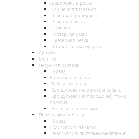
Гравировка и резка
Клише для тиснения
Лазерная гравировка
Лазерная резка
Номерки
Плотерная резка
Фрезерная резка
Штанцевальная форма
Дизайн
Монтаж
Наружная реклама
Назад
Наружная реклама
Баблы, топперы
Брендирование автотранспорта
Брендирование помещений (точки
продаж)
Напольные наклейки
Полиграфия (печать)
Назад
Полиграфия (печать)
ризография: листовки, обьявления