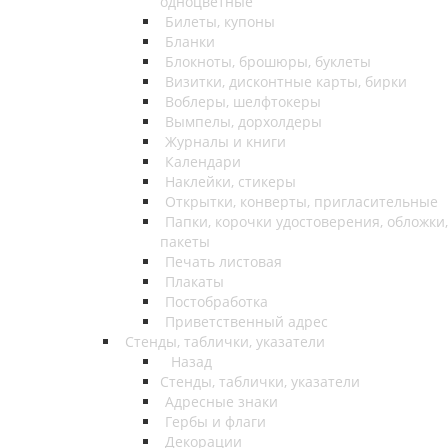
одноцветные
Билеты, купоны
Бланки
Блокноты, брошюры, буклеты
Визитки, дисконтные карты, бирки
Воблеры, шелфтокеры
Вымпелы, дорхолдеры
Журналы и книги
Календари
Наклейки, стикеры
Открытки, конверты, пригласительные
Папки, корочки удостоверения, обложки,
пакеты
Печать листовая
Плакаты
Постобработка
Приветственный адрес
Стенды, таблички, указатели
Назад
Стенды, таблички, указатели
Адресные знаки
Гербы и флаги
Декорации