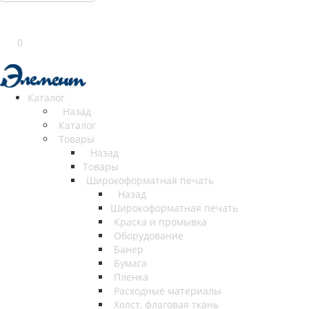
0
Каталог
Назад
Каталог
Товары
Назад
Товары
Широкоформатная печать
Назад
Широкоформатная печать
Краска и промывка
Оборудование
Банер
Бумага
Пленка
Расходные материалы
Холст, флаговая ткань