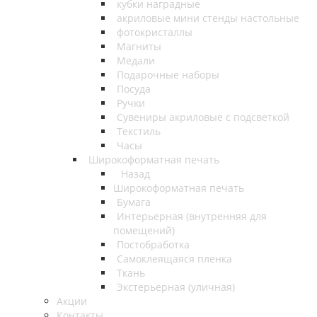
кубки наградные
акриловые мини стенды настольные
фотокристаллы
Магниты
Медали
Подарочные наборы
Посуда
Ручки
Сувениры акриловые с подсветкой
Текстиль
Часы
Широкоформатная печать
Назад
Широкоформатная печать
Бумага
Интерьерная (внутренняя для
помещений)
Постобработка
Самоклеящаяся пленка
Ткань
Экстерьерная (уличная)
Акции
Контакты