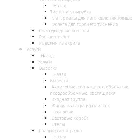
Назад
Тиснение, вырубка
Материалы для изготовления Клише
Фольга для горячего тиснения
Светодиодные консоли
Растворители
Изделия из акрила
Услуги
Назад
Услуги
Вывески
Назад
Вывески
Акриловые, светящиеся, объемные,
псевдообъемные, светящиеся
Входная группа
Живая вывеска из пайеток
Неоновые
Световые короба
Стелы
Гравировка и резка
Назад