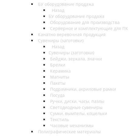
БУ оборудование продажа
Назад
БУ оборудование продажа
Оборудование для производства
Серверное и комплектующие для ПК
Канатно веревочная продукция
Сувениры (заготовки)
Назад
Сувениры (заготовки)
Бейджи, зеркала, значки
Брелки
Керамика
Магниты
Пакеты
Подрамники, акриловые рамки
Посуда
Ручки, диски, часы, пазлы
Светодиодные сувениры
Сумки, вымпелы, кошельки
Текстиль
Часовые механизмы
Полиграфические материалы