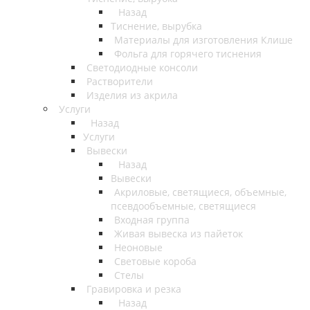
Назад
Тиснение, вырубка
Материалы для изготовления Клише
Фольга для горячего тиснения
Светодиодные консоли
Растворители
Изделия из акрила
Услуги
Назад
Услуги
Вывески
Назад
Вывески
Акриловые, светящиеся, объемные,
псевдообъемные, светящиеся
Входная группа
Живая вывеска из пайеток
Неоновые
Световые короба
Стелы
Гравировка и резка
Назад