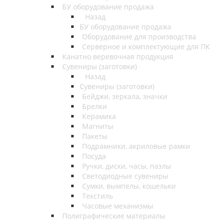
БУ оборудование продажа
Назад
БУ оборудование продажа
Оборудование для производства
Серверное и комплектующие для ПК
Канатно веревочная продукция
Сувениры (заготовки)
Назад
Сувениры (заготовки)
Бейджи, зеркала, значки
Брелки
Керамика
Магниты
Пакеты
Подрамники, акриловые рамки
Посуда
Ручки, диски, часы, пазлы
Светодиодные сувениры
Сумки, вымпелы, кошельки
Текстиль
Часовые механизмы
Полиграфические материалы