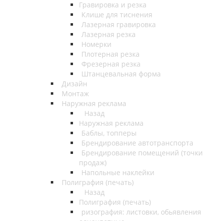
Гравировка и резка
Клише для тиснения
Лазерная гравировка
Лазерная резка
Номерки
Плотерная резка
Фрезерная резка
Штанцевальная форма
Дизайн
Монтаж
Наружная реклама
Назад
Наружная реклама
Баблы, топперы
Брендирование автотранспорта
Брендирование помещений (точки
продаж)
Напольные наклейки
Полиграфия (печать)
Назад
Полиграфия (печать)
ризография: листовки, обьявления