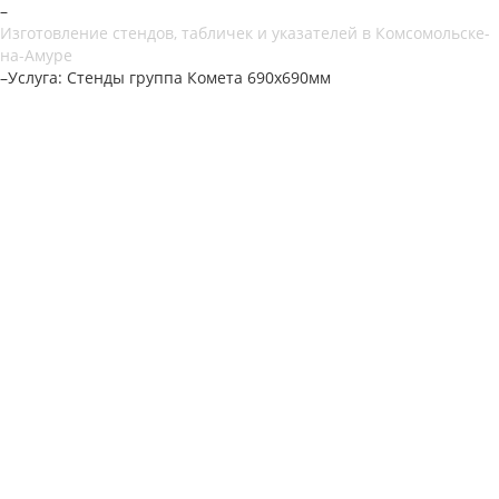
–
Изготовление стендов, табличек и указателей в Комсомольске-
на-Амуре
–
Услуга: Стенды группа Комета 690х690мм