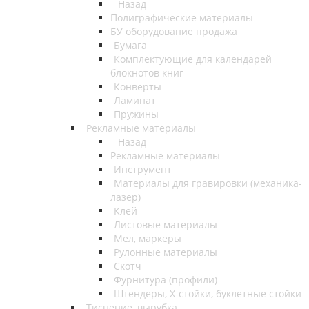
Назад
Полиграфические материалы
БУ оборудование продажа
Бумага
Комплектующие для календарей
блокнотов книг
Конверты
Ламинат
Пружины
Рекламные материалы
Назад
Рекламные материалы
Инструмент
Материалы для гравировки (механика-
лазер)
Клей
Листовые материалы
Мел, маркеры
Рулонные материалы
Скотч
Фурнитура (профили)
Штендеры, Х-стойки, буклетные стойки
Тиснение, вырубка