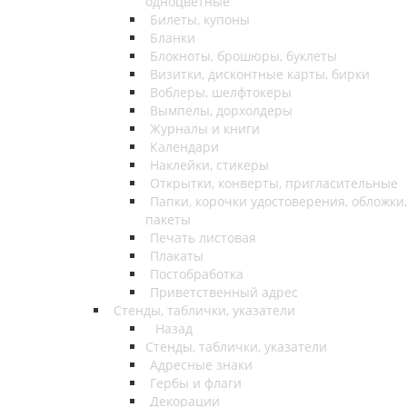
одноцветные
Билеты, купоны
Бланки
Блокноты, брошюры, буклеты
Визитки, дисконтные карты, бирки
Воблеры, шелфтокеры
Вымпелы, дорхолдеры
Журналы и книги
Календари
Наклейки, стикеры
Открытки, конверты, пригласительные
Папки, корочки удостоверения, обложки,
пакеты
Печать листовая
Плакаты
Постобработка
Приветственный адрес
Стенды, таблички, указатели
Назад
Стенды, таблички, указатели
Адресные знаки
Гербы и флаги
Декорации