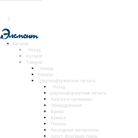
0
Каталог
Назад
Каталог
Товары
Назад
Товары
Широкоформатная печать
Назад
Широкоформатная печать
Краска и промывка
Оборудование
Банер
Бумага
Пленка
Расходные материалы
Холст, флаговая ткань