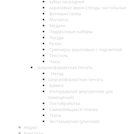
кубки наградные
акриловые мини стенды настольные
фотокристаллы
Магниты
Медали
Подарочные наборы
Посуда
Ручки
Сувениры акриловые с подсветкой
Текстиль
Часы
Широкоформатная печать
Назад
Широкоформатная печать
Бумага
Интерьерная (внутренняя для
помещений)
Постобработка
Самоклеящаяся пленка
Ткань
Экстерьерная (уличная)
Акции
Контакты