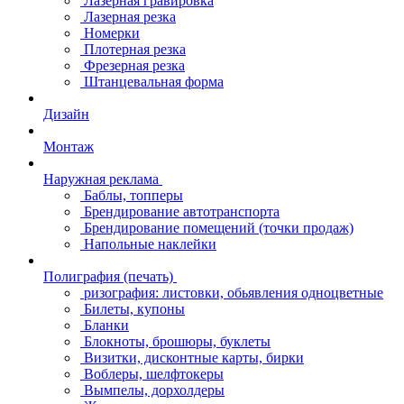
Лазерная гравировка
Лазерная резка
Номерки
Плотерная резка
Фрезерная резка
Штанцевальная форма
Дизайн
Монтаж
Наружная реклама
Баблы, топперы
Брендирование автотранспорта
Брендирование помещений (точки продаж)
Напольные наклейки
Полиграфия (печать)
ризография: листовки, обьявления одноцветные
Билеты, купоны
Бланки
Блокноты, брошюры, буклеты
Визитки, дисконтные карты, бирки
Воблеры, шелфтокеры
Вымпелы, дорхолдеры