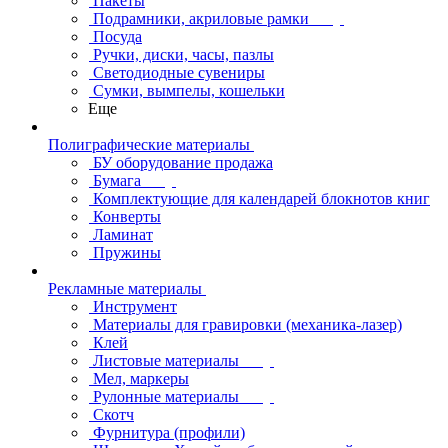
Пакеты
Подрамники, акриловые рамки
Посуда
Ручки, диски, часы, пазлы
Светодиодные сувениры
Сумки, вымпелы, кошельки
Еще
Полиграфические материалы
БУ оборудование продажа
Бумага
Комплектующие для календарей блокнотов книг
Конверты
Ламинат
Пружины
Рекламные материалы
Инструмент
Материалы для гравировки (механика-лазер)
Клей
Листовые материалы
Мел, маркеры
Рулонные материалы
Скотч
Фурнитура (профили)