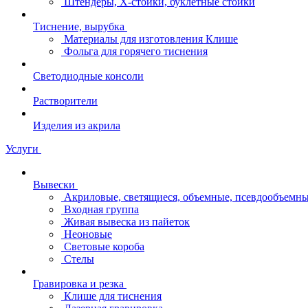
Штендеры, Х-стойки, буклетные стойки
Тиснение, вырубка
Материалы для изготовления Клише
Фольга для горячего тиснения
Светодиодные консоли
Растворители
Изделия из акрила
Услуги
Вывески
Акриловые, светящиеся, объемные, псевдообъемны
Входная группа
Живая вывеска из пайеток
Неоновые
Световые короба
Стелы
Гравировка и резка
Клише для тиснения