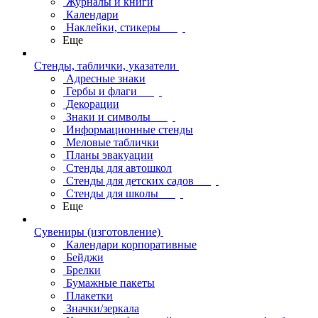
Журналы и книги
Календари
Наклейки, стикеры
Еще
Стенды, таблички, указатели
Адресные знаки
Гербы и флаги
Декорации
Знаки и символы
Информационные стенды
Меловые таблички
Планы эвакуации
Стенды для автошкол
Стенды для детских садов
Стенды для школы
Еще
Сувениры (изготовление)
Календари корпоративные
Бейджи
Брелки
Бумажные пакеты
Плакетки
Значки/зеркала