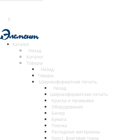
0
Каталог
Назад
Каталог
Товары
Назад
Товары
Широкоформатная печать
Назад
Широкоформатная печать
Краска и промывка
Оборудование
Банер
Бумага
Пленка
Расходные материалы
Холст, флаговая ткань