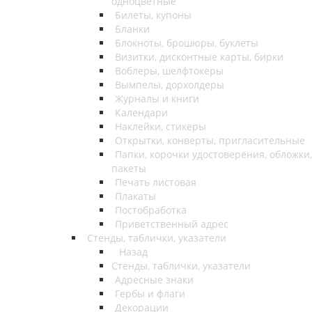
одноцветные
Билеты, купоны
Бланки
Блокноты, брошюры, буклеты
Визитки, дисконтные карты, бирки
Воблеры, шелфтокеры
Вымпелы, дорхолдеры
Журналы и книги
Календари
Наклейки, стикеры
Открытки, конверты, пригласительные
Папки, корочки удостоверения, обложки,
пакеты
Печать листовая
Плакаты
Постобработка
Приветственный адрес
Стенды, таблички, указатели
Назад
Стенды, таблички, указатели
Адресные знаки
Гербы и флаги
Декорации