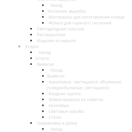
Назад
Тиснение, вырубка
Материалы для изготовления Клише
Фольга для горячего тиснения
Светодиодные консоли
Растворители
Изделия из акрила
Услуги
Назад
Услуги
Вывески
Назад
Вывески
Акриловые, светящиеся, объемные,
псевдообъемные, светящиеся
Входная группа
Живая вывеска из пайеток
Неоновые
Световые короба
Стелы
Гравировка и резка
Назад