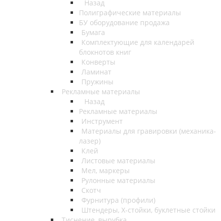
Назад
Полиграфические материалы
БУ оборудование продажа
Бумага
Комплектующие для календарей
блокнотов книг
Конверты
Ламинат
Пружины
Рекламные материалы
Назад
Рекламные материалы
Инструмент
Материалы для гравировки (механика-
лазер)
Клей
Листовые материалы
Мел, маркеры
Рулонные материалы
Скотч
Фурнитура (профили)
Штендеры, Х-стойки, буклетные стойки
Тиснение, вырубка