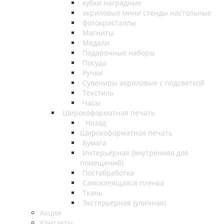
кубки наградные
акриловые мини стенды настольные
фотокристаллы
Магниты
Медали
Подарочные наборы
Посуда
Ручки
Сувениры акриловые с подсветкой
Текстиль
Часы
Широкоформатная печать
Назад
Широкоформатная печать
Бумага
Интерьерная (внутренняя для
помещений)
Постобработка
Самоклеящаяся пленка
Ткань
Экстерьерная (уличная)
Акции
Контакты