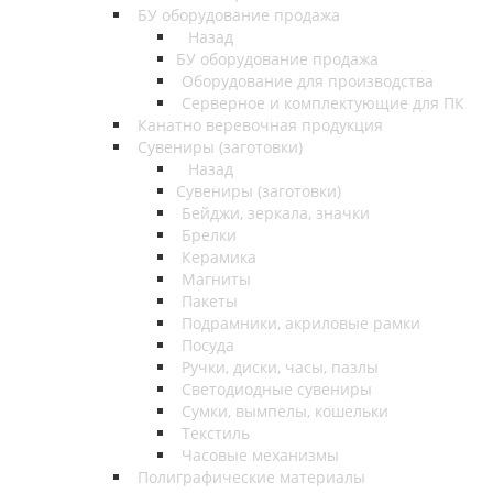
БУ оборудование продажа
Назад
БУ оборудование продажа
Оборудование для производства
Серверное и комплектующие для ПК
Канатно веревочная продукция
Сувениры (заготовки)
Назад
Сувениры (заготовки)
Бейджи, зеркала, значки
Брелки
Керамика
Магниты
Пакеты
Подрамники, акриловые рамки
Посуда
Ручки, диски, часы, пазлы
Светодиодные сувениры
Сумки, вымпелы, кошельки
Текстиль
Часовые механизмы
Полиграфические материалы