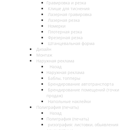
Гравировка и резка
Клише для тиснения
Лазерная гравировка
Лазерная резка
Номерки
Плотерная резка
Фрезерная резка
Штанцевальная форма
Дизайн
Монтаж
Наружная реклама
Назад
Наружная реклама
Баблы, топперы
Брендирование автотранспорта
Брендирование помещений (точки
продаж)
Напольные наклейки
Полиграфия (печать)
Назад
Полиграфия (печать)
ризография: листовки, обьявления