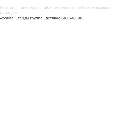
–
Изготовление стендов, табличек и указателей в Комсомольске-
на-Амуре
–
Услуга: Стенды группа Светлячок 400х400мм