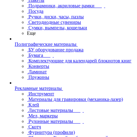
Пакеты
Подрамники, акриловые рамки
Посуда
Ручки, диски, часы, пазлы
Светодиодные сувениры
Сумки, вымпелы, кошельки
Еще
Полиграфические материалы
БУ оборудование продажа
Бумага
Комплектующие для календарей блокнотов книг
Конверты
Ламинат
Пружины
Рекламные материалы
Инструмент
Материалы для гравировки (механика-лазер)
Клей
Листовые материалы
Мел, маркеры
Рулонные материалы
Скотч
Фурнитура (профили)