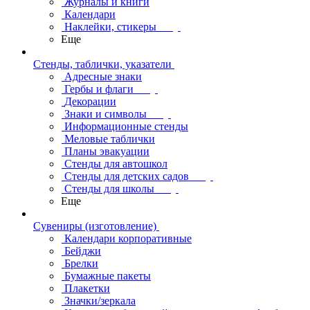
Журналы и книги
Календари
Наклейки, стикеры
Еще
Стенды, таблички, указатели
Адресные знаки
Гербы и флаги
Декорации
Знаки и символы
Информационные стенды
Меловые таблички
Планы эвакуации
Стенды для автошкол
Стенды для детских садов
Стенды для школы
Еще
Сувениры (изготовление)
Календари корпоративные
Бейджи
Брелки
Бумажные пакеты
Плакетки
Значки/зеркала