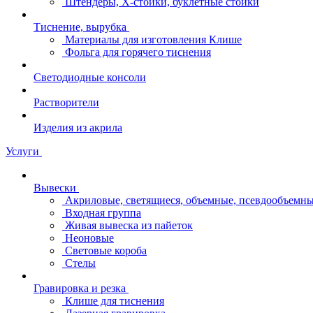
Штендеры, Х-стойки, буклетные стойки
Тиснение, вырубка
Материалы для изготовления Клише
Фольга для горячего тиснения
Светодиодные консоли
Растворители
Изделия из акрила
Услуги
Вывески
Акриловые, светящиеся, объемные, псевдообъемны
Входная группа
Живая вывеска из пайеток
Неоновые
Световые короба
Стелы
Гравировка и резка
Клише для тиснения