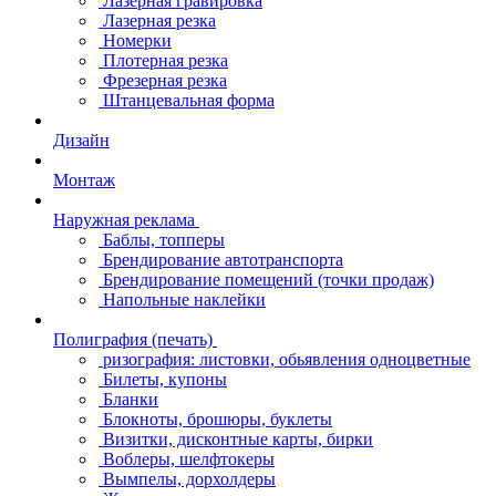
Лазерная гравировка
Лазерная резка
Номерки
Плотерная резка
Фрезерная резка
Штанцевальная форма
Дизайн
Монтаж
Наружная реклама
Баблы, топперы
Брендирование автотранспорта
Брендирование помещений (точки продаж)
Напольные наклейки
Полиграфия (печать)
ризография: листовки, обьявления одноцветные
Билеты, купоны
Бланки
Блокноты, брошюры, буклеты
Визитки, дисконтные карты, бирки
Воблеры, шелфтокеры
Вымпелы, дорхолдеры