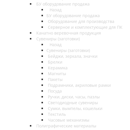
БУ оборудование продажа
Назад
БУ оборудование продажа
Оборудование для производства
Серверное и комплектующие для ПК
Канатно веревочная продукция
Сувениры (заготовки)
Назад
Сувениры (заготовки)
Бейджи, зеркала, значки
Брелки
Керамика
Магниты
Пакеты
Подрамники, акриловые рамки
Посуда
Ручки, диски, часы, пазлы
Светодиодные сувениры
Сумки, вымпелы, кошельки
Текстиль
Часовые механизмы
Полиграфические материалы