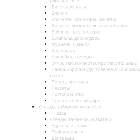
одноцветные
Билеты, купоны
Бланки
Блокноты, брошюры, буклеты
Визитки, дисконтные карты, бирки
Воблеры, шелфтокеры
Вымпелы, дорхолдеры
Журналы и книги
Календари
Наклейки, стикеры
Открытки, конверты, пригласительные
Папки, корочки удостоверения, обложки,
пакеты
Печать листовая
Плакаты
Постобработка
Приветственный адрес
Стенды, таблички, указатели
Назад
Стенды, таблички, указатели
Адресные знаки
Гербы и флаги
Декорации