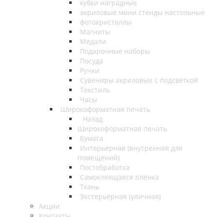
кубки наградные
акриловые мини стенды настольные
фотокристаллы
Магниты
Медали
Подарочные наборы
Посуда
Ручки
Сувениры акриловые с подсветкой
Текстиль
Часы
Широкоформатная печать
Назад
Широкоформатная печать
Бумага
Интерьерная (внутренняя для
помещений)
Постобработка
Самоклеящаяся пленка
Ткань
Экстерьерная (уличная)
Акции
Контакты