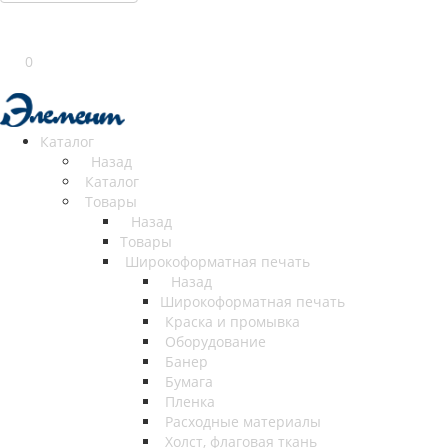
0
Каталог
Назад
Каталог
Товары
Назад
Товары
Широкоформатная печать
Назад
Широкоформатная печать
Краска и промывка
Оборудование
Банер
Бумага
Пленка
Расходные материалы
Холст, флаговая ткань