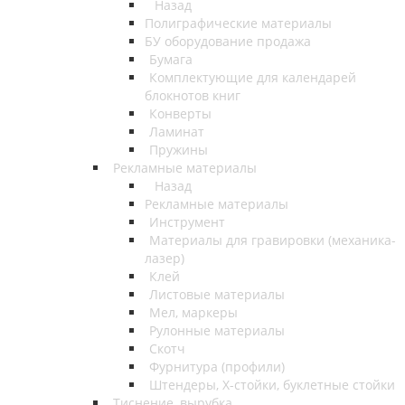
Назад
Полиграфические материалы
БУ оборудование продажа
Бумага
Комплектующие для календарей
блокнотов книг
Конверты
Ламинат
Пружины
Рекламные материалы
Назад
Рекламные материалы
Инструмент
Материалы для гравировки (механика-
лазер)
Клей
Листовые материалы
Мел, маркеры
Рулонные материалы
Скотч
Фурнитура (профили)
Штендеры, Х-стойки, буклетные стойки
Тиснение, вырубка