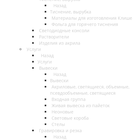
Назад
Тиснение, вырубка
Материалы для изготовления Клише
Фольга для горячего тиснения
Светодиодные консоли
Растворители
Изделия из акрила
Услуги
Назад
Услуги
Вывески
Назад
Вывески
Акриловые, светящиеся, объемные,
псевдообъемные, светящиеся
Входная группа
Живая вывеска из пайеток
Неоновые
Световые короба
Стелы
Гравировка и резка
Назад