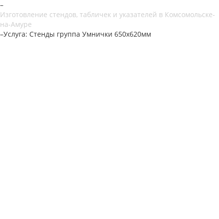
–
Изготовление стендов, табличек и указателей в Комсомольске-
на-Амуре
–
Услуга: Стенды группа Умнички 650х620мм