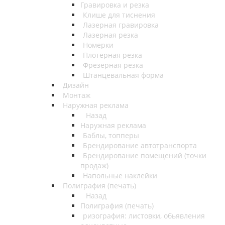
Гравировка и резка
Клише для тиснения
Лазерная гравировка
Лазерная резка
Номерки
Плотерная резка
Фрезерная резка
Штанцевальная форма
Дизайн
Монтаж
Наружная реклама
Назад
Наружная реклама
Баблы, топперы
Брендирование автотранспорта
Брендирование помещений (точки
продаж)
Напольные наклейки
Полиграфия (печать)
Назад
Полиграфия (печать)
ризография: листовки, обьявления