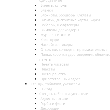
одноцветные
Билеты, купоны
Бланки
Блокноты, брошюры, буклеты
Визитки, дисконтные карты, бирки
Воблеры, шелфтокеры
Вымпелы, дорхолдеры
Журналы и книги
Календари
Наклейки, стикеры
Открытки, конверты, пригласительные
Папки, корочки удостоверения, обложки,
пакеты
Печать листовая
Плакаты
Постобработка
Приветственный адрес
Стенды, таблички, указатели
Назад
Стенды, таблички, указатели
Адресные знаки
Гербы и флаги
Декорации