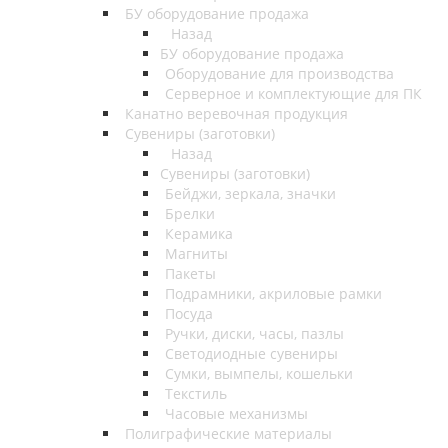
БУ оборудование продажа
Назад
БУ оборудование продажа
Оборудование для производства
Серверное и комплектующие для ПК
Канатно веревочная продукция
Сувениры (заготовки)
Назад
Сувениры (заготовки)
Бейджи, зеркала, значки
Брелки
Керамика
Магниты
Пакеты
Подрамники, акриловые рамки
Посуда
Ручки, диски, часы, пазлы
Светодиодные сувениры
Сумки, вымпелы, кошельки
Текстиль
Часовые механизмы
Полиграфические материалы