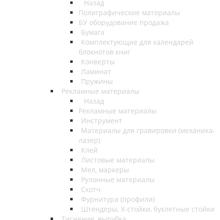
Назад
Полиграфические материалы
БУ оборудование продажа
Бумага
Комплектующие для календарей
блокнотов книг
Конверты
Ламинат
Пружины
Рекламные материалы
Назад
Рекламные материалы
Инструмент
Материалы для гравировки (механика-
лазер)
Клей
Листовые материалы
Мел, маркеры
Рулонные материалы
Скотч
Фурнитура (профили)
Штендеры, Х-стойки, буклетные стойки
Тиснение, вырубка