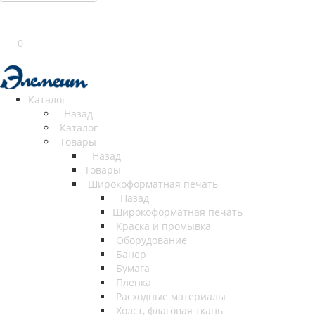
0
Каталог
Назад
Каталог
Товары
Назад
Товары
Широкоформатная печать
Назад
Широкоформатная печать
Краска и промывка
Оборудование
Банер
Бумага
Пленка
Расходные материалы
Холст, флаговая ткань