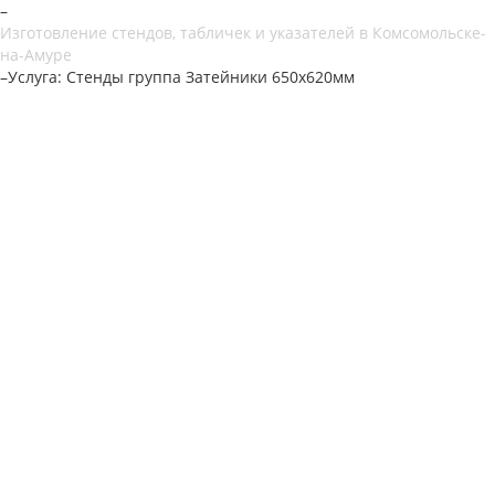
–
Изготовление стендов, табличек и указателей в Комсомольске-
на-Амуре
–
Услуга: Стенды группа Затейники 650х620мм