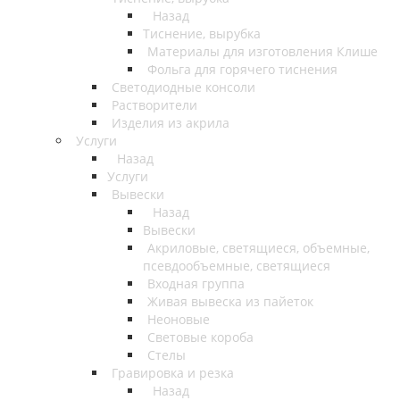
Назад
Тиснение, вырубка
Материалы для изготовления Клише
Фольга для горячего тиснения
Светодиодные консоли
Растворители
Изделия из акрила
Услуги
Назад
Услуги
Вывески
Назад
Вывески
Акриловые, светящиеся, объемные,
псевдообъемные, светящиеся
Входная группа
Живая вывеска из пайеток
Неоновые
Световые короба
Стелы
Гравировка и резка
Назад