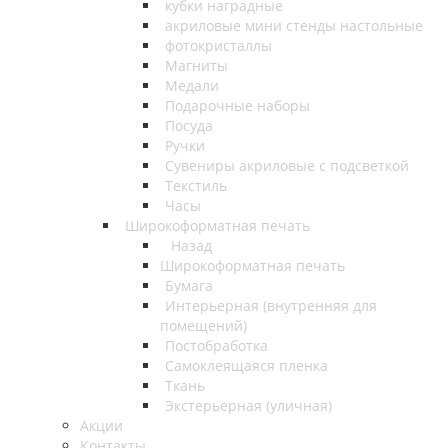
кубки наградные
акриловые мини стенды настольные
фотокристаллы
Магниты
Медали
Подарочные наборы
Посуда
Ручки
Сувениры акриловые с подсветкой
Текстиль
Часы
Широкоформатная печать
Назад
Широкоформатная печать
Бумага
Интерьерная (внутренняя для
помещений)
Постобработка
Самоклеящаяся пленка
Ткань
Экстерьерная (уличная)
Акции
Контакты