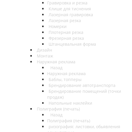
Гравировка и резка
Клише для тиснения
Лазерная гравировка
Лазерная резка
Номерки
Плотерная резка
Фрезерная резка
Штанцевальная форма
Дизайн
Монтаж
Наружная реклама
Назад
Наружная реклама
Баблы, топперы
Брендирование автотранспорта
Брендирование помещений (точки
продаж)
Напольные наклейки
Полиграфия (печать)
Назад
Полиграфия (печать)
ризография: листовки, обьявления