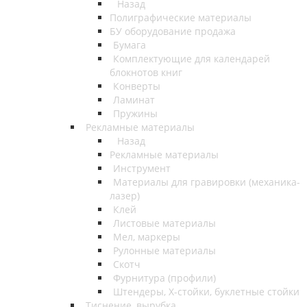
Назад
Полиграфические материалы
БУ оборудование продажа
Бумага
Комплектующие для календарей
блокнотов книг
Конверты
Ламинат
Пружины
Рекламные материалы
Назад
Рекламные материалы
Инструмент
Материалы для гравировки (механика-
лазер)
Клей
Листовые материалы
Мел, маркеры
Рулонные материалы
Скотч
Фурнитура (профили)
Штендеры, Х-стойки, буклетные стойки
Тиснение, вырубка