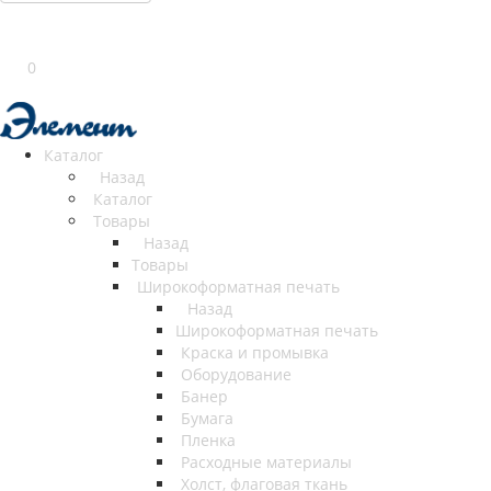
0
Каталог
Назад
Каталог
Товары
Назад
Товары
Широкоформатная печать
Назад
Широкоформатная печать
Краска и промывка
Оборудование
Банер
Бумага
Пленка
Расходные материалы
Холст, флаговая ткань