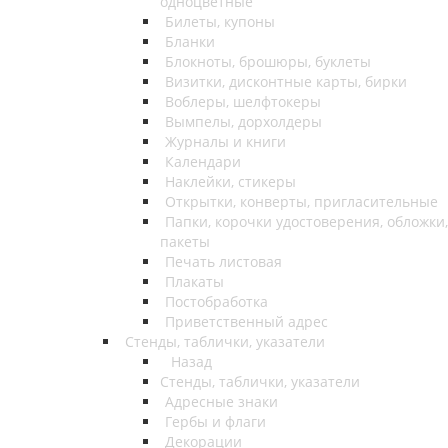
одноцветные
Билеты, купоны
Бланки
Блокноты, брошюры, буклеты
Визитки, дисконтные карты, бирки
Воблеры, шелфтокеры
Вымпелы, дорхолдеры
Журналы и книги
Календари
Наклейки, стикеры
Открытки, конверты, пригласительные
Папки, корочки удостоверения, обложки,
пакеты
Печать листовая
Плакаты
Постобработка
Приветственный адрес
Стенды, таблички, указатели
Назад
Стенды, таблички, указатели
Адресные знаки
Гербы и флаги
Декорации