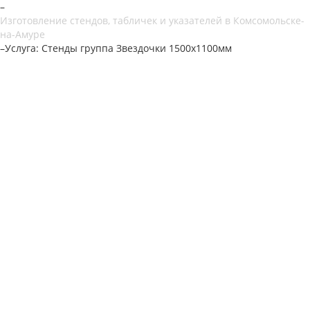
–
Изготовление стендов, табличек и указателей в Комсомольске-
на-Амуре
–
Услуга: Стенды группа Звездочки 1500х1100мм