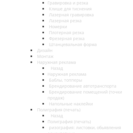
Гравировка и резка
Клише для тиснения
Лазерная гравировка
Лазерная резка
Номерки
Плотерная резка
Фрезерная резка
Штанцевальная форма
Дизайн
Монтаж
Наружная реклама
Назад
Наружная реклама
Баблы, топперы
Брендирование автотранспорта
Брендирование помещений (точки
продаж)
Напольные наклейки
Полиграфия (печать)
Назад
Полиграфия (печать)
ризография: листовки, обьявления