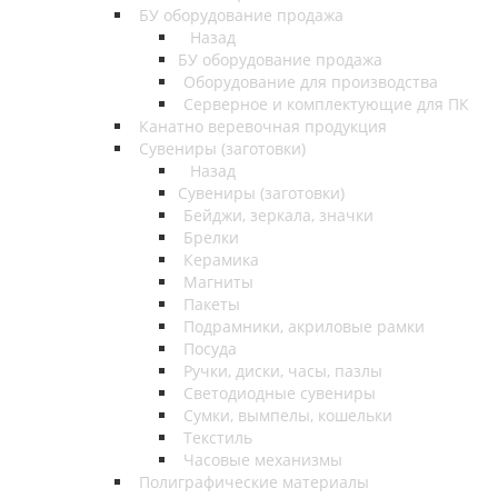
БУ оборудование продажа
Назад
БУ оборудование продажа
Оборудование для производства
Серверное и комплектующие для ПК
Канатно веревочная продукция
Сувениры (заготовки)
Назад
Сувениры (заготовки)
Бейджи, зеркала, значки
Брелки
Керамика
Магниты
Пакеты
Подрамники, акриловые рамки
Посуда
Ручки, диски, часы, пазлы
Светодиодные сувениры
Сумки, вымпелы, кошельки
Текстиль
Часовые механизмы
Полиграфические материалы