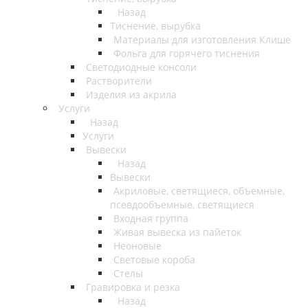
Назад
Тиснение, вырубка
Материалы для изготовления Клише
Фольга для горячего тиснения
Светодиодные консоли
Растворители
Изделия из акрила
Услуги
Назад
Услуги
Вывески
Назад
Вывески
Акриловые, светящиеся, объемные,
псевдообъемные, светящиеся
Входная группа
Живая вывеска из пайеток
Неоновые
Световые короба
Стелы
Гравировка и резка
Назад