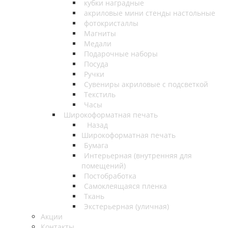
кубки наградные
акриловые мини стенды настольные
фотокристаллы
Магниты
Медали
Подарочные наборы
Посуда
Ручки
Сувениры акриловые с подсветкой
Текстиль
Часы
Широкоформатная печать
Назад
Широкоформатная печать
Бумага
Интерьерная (внутренняя для
помещений)
Постобработка
Самоклеящаяся пленка
Ткань
Экстерьерная (уличная)
Акции
Контакты