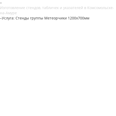
–
Изготовление стендов, табличек и указателей в Комсомольске-
на-Амуре
–
Услуга: Стенды группы Метеорчики 1200х700мм