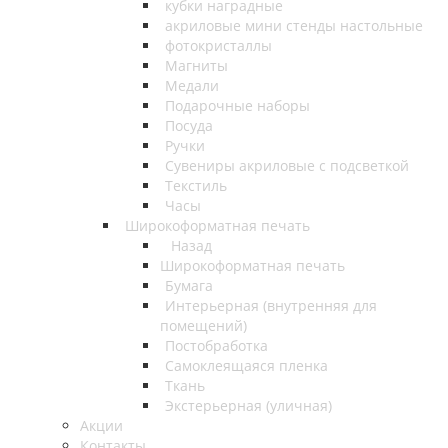
кубки наградные
акриловые мини стенды настольные
фотокристаллы
Магниты
Медали
Подарочные наборы
Посуда
Ручки
Сувениры акриловые с подсветкой
Текстиль
Часы
Широкоформатная печать
Назад
Широкоформатная печать
Бумага
Интерьерная (внутренняя для
помещений)
Постобработка
Самоклеящаяся пленка
Ткань
Экстерьерная (уличная)
Акции
Контакты