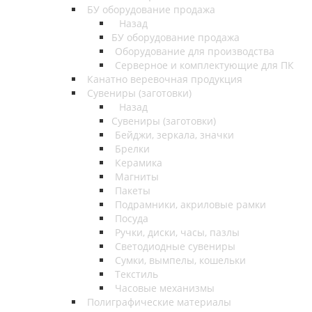
БУ оборудование продажа
Назад
БУ оборудование продажа
Оборудование для производства
Серверное и комплектующие для ПК
Канатно веревочная продукция
Сувениры (заготовки)
Назад
Сувениры (заготовки)
Бейджи, зеркала, значки
Брелки
Керамика
Магниты
Пакеты
Подрамники, акриловые рамки
Посуда
Ручки, диски, часы, пазлы
Светодиодные сувениры
Сумки, вымпелы, кошельки
Текстиль
Часовые механизмы
Полиграфические материалы