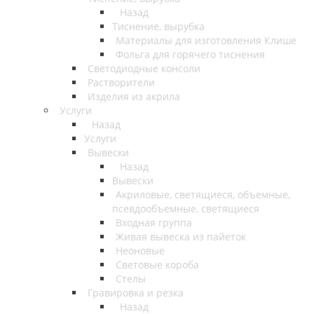
Назад
Тиснение, вырубка
Материалы для изготовления Клише
Фольга для горячего тиснения
Светодиодные консоли
Растворители
Изделия из акрила
Услуги
Назад
Услуги
Вывески
Назад
Вывески
Акриловые, светящиеся, объемные,
псевдообъемные, светящиеся
Входная группа
Живая вывеска из пайеток
Неоновые
Световые короба
Стелы
Гравировка и резка
Назад