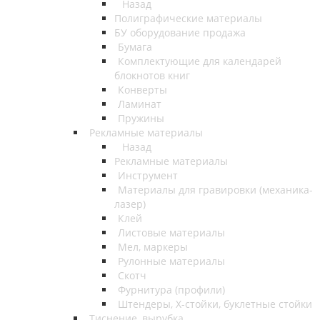
Назад
Полиграфические материалы
БУ оборудование продажа
Бумага
Комплектующие для календарей
блокнотов книг
Конверты
Ламинат
Пружины
Рекламные материалы
Назад
Рекламные материалы
Инструмент
Материалы для гравировки (механика-
лазер)
Клей
Листовые материалы
Мел, маркеры
Рулонные материалы
Скотч
Фурнитура (профили)
Штендеры, Х-стойки, буклетные стойки
Тиснение, вырубка