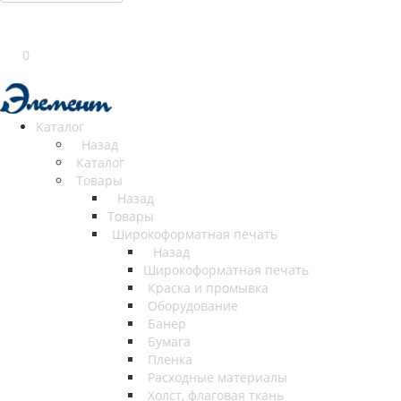
0
Каталог
Назад
Каталог
Товары
Назад
Товары
Широкоформатная печать
Назад
Широкоформатная печать
Краска и промывка
Оборудование
Банер
Бумага
Пленка
Расходные материалы
Холст, флаговая ткань