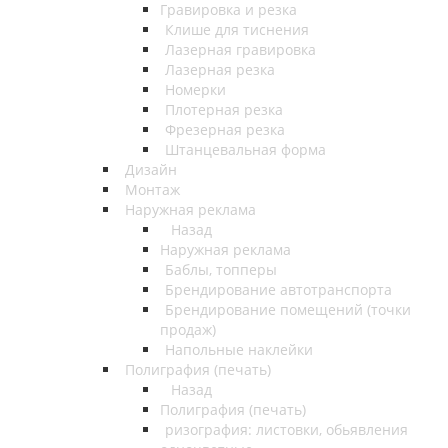
Гравировка и резка
Клише для тиснения
Лазерная гравировка
Лазерная резка
Номерки
Плотерная резка
Фрезерная резка
Штанцевальная форма
Дизайн
Монтаж
Наружная реклама
Назад
Наружная реклама
Баблы, топперы
Брендирование автотранспорта
Брендирование помещений (точки
продаж)
Напольные наклейки
Полиграфия (печать)
Назад
Полиграфия (печать)
ризография: листовки, обьявления