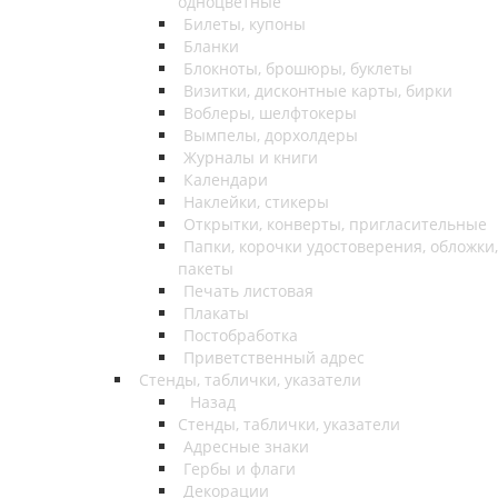
одноцветные
Билеты, купоны
Бланки
Блокноты, брошюры, буклеты
Визитки, дисконтные карты, бирки
Воблеры, шелфтокеры
Вымпелы, дорхолдеры
Журналы и книги
Календари
Наклейки, стикеры
Открытки, конверты, пригласительные
Папки, корочки удостоверения, обложки,
пакеты
Печать листовая
Плакаты
Постобработка
Приветственный адрес
Стенды, таблички, указатели
Назад
Стенды, таблички, указатели
Адресные знаки
Гербы и флаги
Декорации