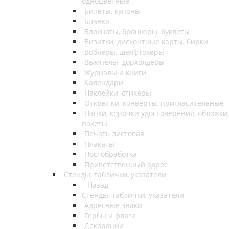
одноцветные
Билеты, купоны
Бланки
Блокноты, брошюры, буклеты
Визитки, дисконтные карты, бирки
Воблеры, шелфтокеры
Вымпелы, дорхолдеры
Журналы и книги
Календари
Наклейки, стикеры
Открытки, конверты, пригласительные
Папки, корочки удостоверения, обложки,
пакеты
Печать листовая
Плакаты
Постобработка
Приветственный адрес
Стенды, таблички, указатели
Назад
Стенды, таблички, указатели
Адресные знаки
Гербы и флаги
Декорации