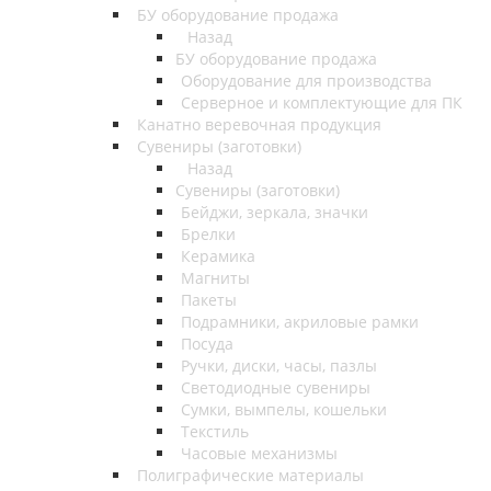
БУ оборудование продажа
Назад
БУ оборудование продажа
Оборудование для производства
Серверное и комплектующие для ПК
Канатно веревочная продукция
Сувениры (заготовки)
Назад
Сувениры (заготовки)
Бейджи, зеркала, значки
Брелки
Керамика
Магниты
Пакеты
Подрамники, акриловые рамки
Посуда
Ручки, диски, часы, пазлы
Светодиодные сувениры
Сумки, вымпелы, кошельки
Текстиль
Часовые механизмы
Полиграфические материалы