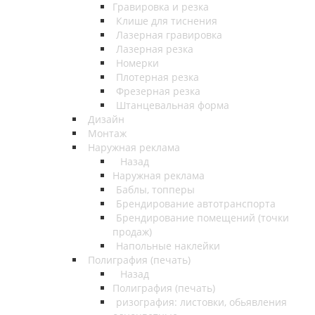
Гравировка и резка
Клише для тиснения
Лазерная гравировка
Лазерная резка
Номерки
Плотерная резка
Фрезерная резка
Штанцевальная форма
Дизайн
Монтаж
Наружная реклама
Назад
Наружная реклама
Баблы, топперы
Брендирование автотранспорта
Брендирование помещений (точки
продаж)
Напольные наклейки
Полиграфия (печать)
Назад
Полиграфия (печать)
ризография: листовки, обьявления