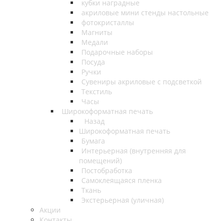
кубки наградные
акриловые мини стенды настольные
фотокристаллы
Магниты
Медали
Подарочные наборы
Посуда
Ручки
Сувениры акриловые с подсветкой
Текстиль
Часы
Широкоформатная печать
Назад
Широкоформатная печать
Бумага
Интерьерная (внутренняя для
помещений)
Постобработка
Самоклеящаяся пленка
Ткань
Экстерьерная (уличная)
Акции
Контакты