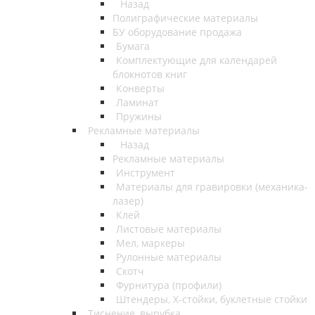
Назад
Полиграфические материалы
БУ оборудование продажа
Бумага
Комплектующие для календарей
блокнотов книг
Конверты
Ламинат
Пружины
Рекламные материалы
Назад
Рекламные материалы
Инструмент
Материалы для гравировки (механика-
лазер)
Клей
Листовые материалы
Мел, маркеры
Рулонные материалы
Скотч
Фурнитура (профили)
Штендеры, Х-стойки, буклетные стойки
Тиснение, вырубка