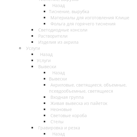
Назад
Тиснение, вырубка
Материалы для изготовления Клише
Фольга для горячего тиснения
Светодиодные консоли
Растворители
Изделия из акрила
Услуги
Назад
Услуги
Вывески
Назад
Вывески
Акриловые, светящиеся, объемные,
псевдообъемные, светящиеся
Входная группа
Живая вывеска из пайеток
Неоновые
Световые короба
Стелы
Гравировка и резка
Назад