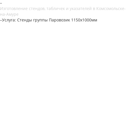
–
Изготовление стендов, табличек и указателей в Комсомольске-
на-Амуре
–
Услуга: Стенды группы Паровозик 1150х1000мм