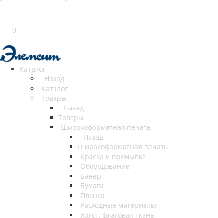
0
Каталог
Назад
Каталог
Товары
Назад
Товары
Широкоформатная печать
Назад
Широкоформатная печать
Краска и промывка
Оборудование
Банер
Бумага
Пленка
Расходные материалы
Холст, флаговая ткань