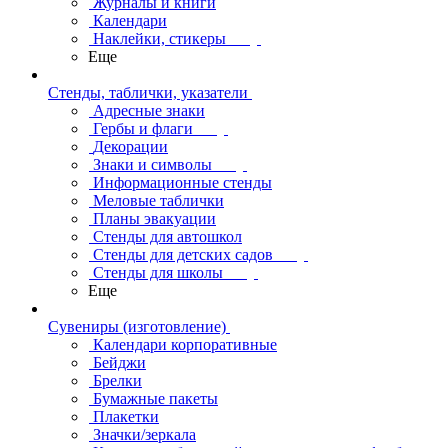
Журналы и книги
Календари
Наклейки, стикеры
Еще
Стенды, таблички, указатели
Адресные знаки
Гербы и флаги
Декорации
Знаки и символы
Информационные стенды
Меловые таблички
Планы эвакуации
Стенды для автошкол
Стенды для детских садов
Стенды для школы
Еще
Сувениры (изготовление)
Календари корпоративные
Бейджи
Брелки
Бумажные пакеты
Плакетки
Значки/зеркала