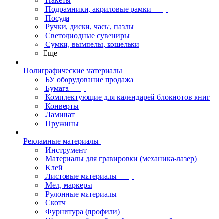
Пакеты
Подрамники, акриловые рамки
Посуда
Ручки, диски, часы, пазлы
Светодиодные сувениры
Сумки, вымпелы, кошельки
Еще
Полиграфические материалы
БУ оборудование продажа
Бумага
Комплектующие для календарей блокнотов книг
Конверты
Ламинат
Пружины
Рекламные материалы
Инструмент
Материалы для гравировки (механика-лазер)
Клей
Листовые материалы
Мел, маркеры
Рулонные материалы
Скотч
Фурнитура (профили)