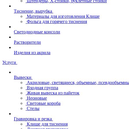
Штендеры, Х-стойки, буклетные стойки
Тиснение, вырубка
Материалы для изготовления Клише
Фольга для горячего тиснения
Светодиодные консоли
Растворители
Изделия из акрила
Услуги
Вывески
Акриловые, светящиеся, объемные, псевдообъемны
Входная группа
Живая вывеска из пайеток
Неоновые
Световые короба
Стелы
Гравировка и резка
Клише для тиснения