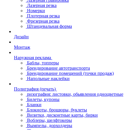
Лазерная гравировка
Лазерная резка
Номерки
Плотерная резка
Фрезерная резка
Штанцевальная форма
Дизайн
Монтаж
Наружная реклама
Баблы, топперы
Брендирование автотранспорта
Брендирование помещений (точки продаж)
Напольные наклейки
Полиграфия (печать)
ризография: листовки, обьявления одноцветные
Билеты, купоны
Бланки
Блокноты, брошюры, буклеты
Визитки, дисконтные карты, бирки
Воблеры, шелфтокеры
Вымпелы, дорхолдеры