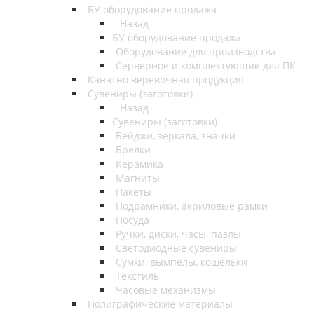
БУ оборудование продажа
Назад
БУ оборудование продажа
Оборудование для производства
Серверное и комплектующие для ПК
Канатно веревочная продукция
Сувениры (заготовки)
Назад
Сувениры (заготовки)
Бейджи, зеркала, значки
Брелки
Керамика
Магниты
Пакеты
Подрамники, акриловые рамки
Посуда
Ручки, диски, часы, пазлы
Светодиодные сувениры
Сумки, вымпелы, кошельки
Текстиль
Часовые механизмы
Полиграфические материалы