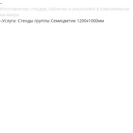
–
Изготовление стендов, табличек и указателей в Комсомольске-
на-Амуре
–
Услуга: Стенды группы Семицветик 1200х1000мм