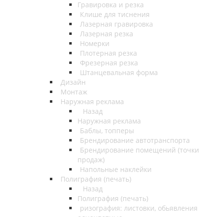
Гравировка и резка
Клише для тиснения
Лазерная гравировка
Лазерная резка
Номерки
Плотерная резка
Фрезерная резка
Штанцевальная форма
Дизайн
Монтаж
Наружная реклама
Назад
Наружная реклама
Баблы, топперы
Брендирование автотранспорта
Брендирование помещений (точки
продаж)
Напольные наклейки
Полиграфия (печать)
Назад
Полиграфия (печать)
ризография: листовки, обьявления