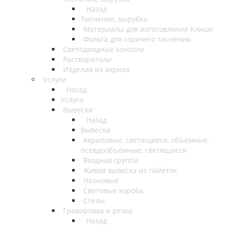
Назад
Тиснение, вырубка
Материалы для изготовления Клише
Фольга для горячего тиснения
Светодиодные консоли
Растворители
Изделия из акрила
Услуги
Назад
Услуги
Вывески
Назад
Вывески
Акриловые, светящиеся, объемные,
псевдообъемные, светящиеся
Входная группа
Живая вывеска из пайеток
Неоновые
Световые короба
Стелы
Гравировка и резка
Назад