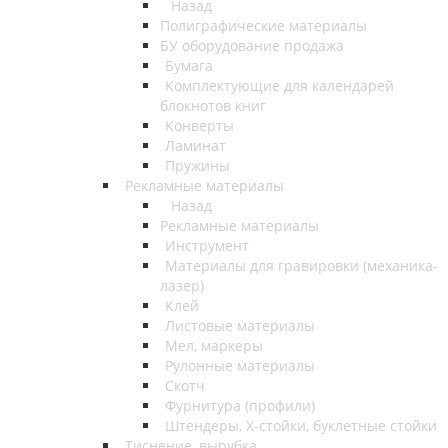
Назад
Полиграфические материалы
БУ оборудование продажа
Бумага
Комплектующие для календарей
блокнотов книг
Конверты
Ламинат
Пружины
Рекламные материалы
Назад
Рекламные материалы
Инструмент
Материалы для гравировки (механика-
лазер)
Клей
Листовые материалы
Мел, маркеры
Рулонные материалы
Скотч
Фурнитура (профили)
Штендеры, Х-стойки, буклетные стойки
Тиснение, вырубка