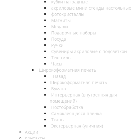
кубки наградные
акриловые мини стенды настольные
фотокристаллы
Магниты
Медали
Подарочные наборы
Посуда
Ручки
Сувениры акриловые с подсветкой
Текстиль
Часы
Широкоформатная печать
Назад
Широкоформатная печать
Бумага
Интерьерная (внутренняя для
помещений)
Постобработка
Самоклеящаяся пленка
Ткань
Экстерьерная (уличная)
Акции
Контакты