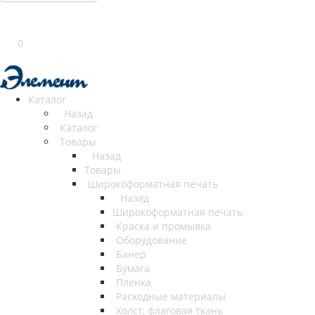
0
Каталог
Назад
Каталог
Товары
Назад
Товары
Широкоформатная печать
Назад
Широкоформатная печать
Краска и промывка
Оборудование
Банер
Бумага
Пленка
Расходные материалы
Холст, флаговая ткань