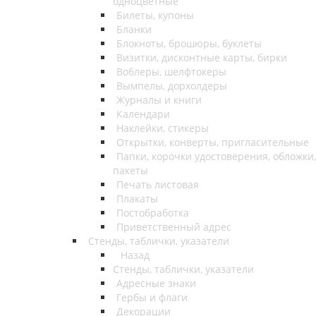
одноцветные
Билеты, купоны
Бланки
Блокноты, брошюры, буклеты
Визитки, дисконтные карты, бирки
Воблеры, шелфтокеры
Вымпелы, дорхолдеры
Журналы и книги
Календари
Наклейки, стикеры
Открытки, конверты, пригласительные
Папки, корочки удостоверения, обложки,
пакеты
Печать листовая
Плакаты
Постобработка
Приветственный адрес
Стенды, таблички, указатели
Назад
Стенды, таблички, указатели
Адресные знаки
Гербы и флаги
Декорации