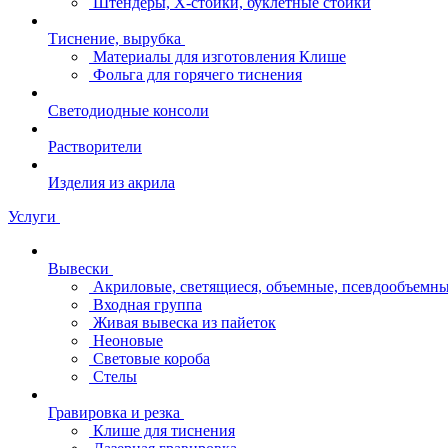
Штендеры, Х-стойки, буклетные стойки
Тиснение, вырубка
Материалы для изготовления Клише
Фольга для горячего тиснения
Светодиодные консоли
Растворители
Изделия из акрила
Услуги
Вывески
Акриловые, светящиеся, объемные, псевдообъемны
Входная группа
Живая вывеска из пайеток
Неоновые
Световые короба
Стелы
Гравировка и резка
Клише для тиснения