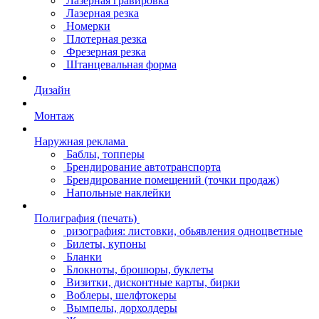
Лазерная гравировка
Лазерная резка
Номерки
Плотерная резка
Фрезерная резка
Штанцевальная форма
Дизайн
Монтаж
Наружная реклама
Баблы, топперы
Брендирование автотранспорта
Брендирование помещений (точки продаж)
Напольные наклейки
Полиграфия (печать)
ризография: листовки, обьявления одноцветные
Билеты, купоны
Бланки
Блокноты, брошюры, буклеты
Визитки, дисконтные карты, бирки
Воблеры, шелфтокеры
Вымпелы, дорхолдеры