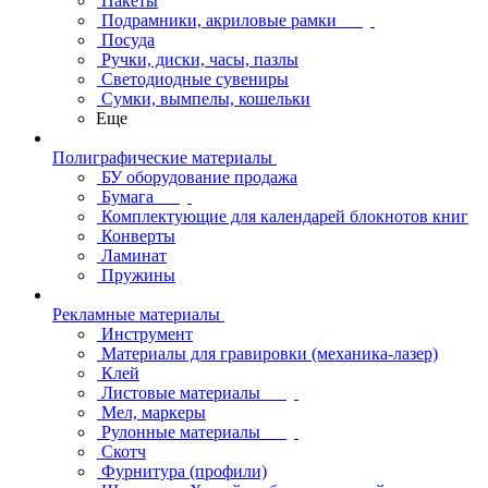
Пакеты
Подрамники, акриловые рамки
Посуда
Ручки, диски, часы, пазлы
Светодиодные сувениры
Сумки, вымпелы, кошельки
Еще
Полиграфические материалы
БУ оборудование продажа
Бумага
Комплектующие для календарей блокнотов книг
Конверты
Ламинат
Пружины
Рекламные материалы
Инструмент
Материалы для гравировки (механика-лазер)
Клей
Листовые материалы
Мел, маркеры
Рулонные материалы
Скотч
Фурнитура (профили)