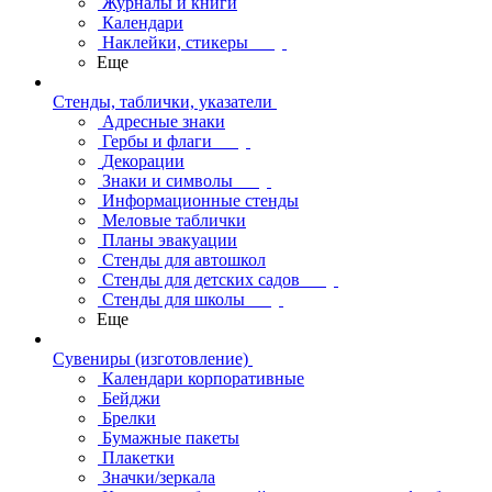
Журналы и книги
Календари
Наклейки, стикеры
Еще
Стенды, таблички, указатели
Адресные знаки
Гербы и флаги
Декорации
Знаки и символы
Информационные стенды
Меловые таблички
Планы эвакуации
Стенды для автошкол
Стенды для детских садов
Стенды для школы
Еще
Сувениры (изготовление)
Календари корпоративные
Бейджи
Брелки
Бумажные пакеты
Плакетки
Значки/зеркала