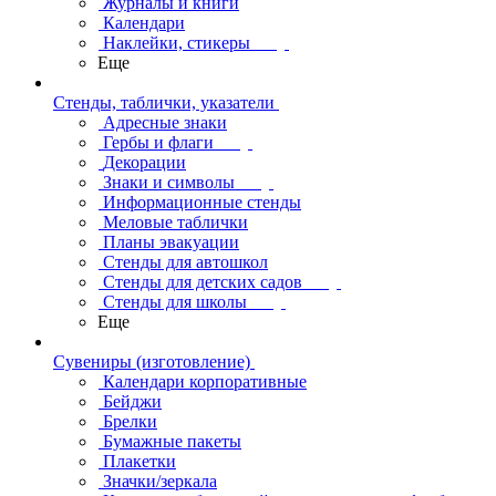
Журналы и книги
Календари
Наклейки, стикеры
Еще
Стенды, таблички, указатели
Адресные знаки
Гербы и флаги
Декорации
Знаки и символы
Информационные стенды
Меловые таблички
Планы эвакуации
Стенды для автошкол
Стенды для детских садов
Стенды для школы
Еще
Сувениры (изготовление)
Календари корпоративные
Бейджи
Брелки
Бумажные пакеты
Плакетки
Значки/зеркала