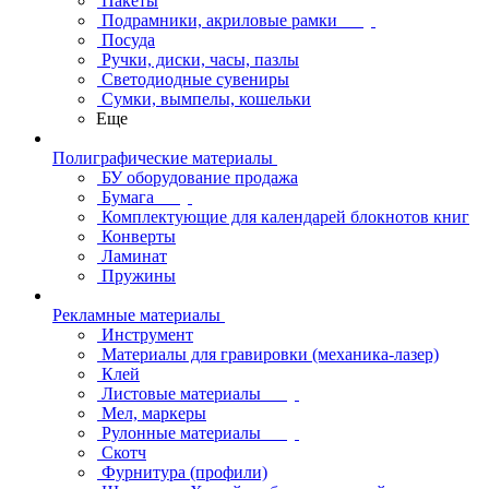
Пакеты
Подрамники, акриловые рамки
Посуда
Ручки, диски, часы, пазлы
Светодиодные сувениры
Сумки, вымпелы, кошельки
Еще
Полиграфические материалы
БУ оборудование продажа
Бумага
Комплектующие для календарей блокнотов книг
Конверты
Ламинат
Пружины
Рекламные материалы
Инструмент
Материалы для гравировки (механика-лазер)
Клей
Листовые материалы
Мел, маркеры
Рулонные материалы
Скотч
Фурнитура (профили)