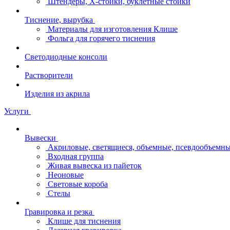
Штендеры, Х-стойки, буклетные стойки
Тиснение, вырубка
Материалы для изготовления Клише
Фольга для горячего тиснения
Светодиодные консоли
Растворители
Изделия из акрила
Услуги
Вывески
Акриловые, светящиеся, объемные, псевдообъемны
Входная группа
Живая вывеска из пайеток
Неоновые
Световые короба
Стелы
Гравировка и резка
Клише для тиснения