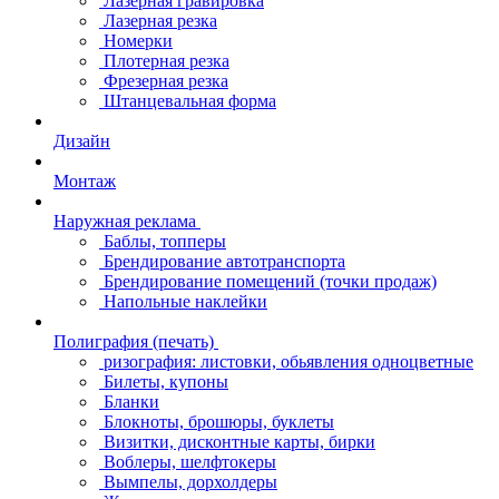
Лазерная гравировка
Лазерная резка
Номерки
Плотерная резка
Фрезерная резка
Штанцевальная форма
Дизайн
Монтаж
Наружная реклама
Баблы, топперы
Брендирование автотранспорта
Брендирование помещений (точки продаж)
Напольные наклейки
Полиграфия (печать)
ризография: листовки, обьявления одноцветные
Билеты, купоны
Бланки
Блокноты, брошюры, буклеты
Визитки, дисконтные карты, бирки
Воблеры, шелфтокеры
Вымпелы, дорхолдеры