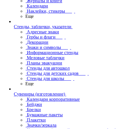
Журналы и книги
Календари
Наклейки, стикеры
Еще
Стенды, таблички, указатели
Адресные знаки
Гербы и флаги
Декорации
Знаки и символы
Информационные стенды
Меловые таблички
Планы эвакуации
Стенды для автошкол
Стенды для детских садов
Стенды для школы
Еще
Сувениры (изготовление)
Календари корпоративные
Бейджи
Брелки
Бумажные пакеты
Плакетки
Значки/зеркала