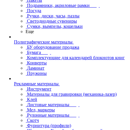
Пакеты
Подрамники, акриловые рамки
Посуда
Ручки, диски, часы, пазлы
Светодиодные сувениры
Сумки, вымпелы, кошельки
Еще
Полиграфические материалы
БУ оборудование продажа
Бумага
Комплектующие для календарей блокнотов книг
Конверты
Ламинат
Пружины
Рекламные материалы
Инструмент
Материалы для гравировки (механика-лазер)
Клей
Листовые материалы
Мел, маркеры
Рулонные материалы
Скотч
Фурнитура (профили)