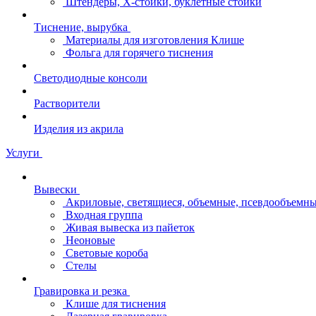
Штендеры, Х-стойки, буклетные стойки
Тиснение, вырубка
Материалы для изготовления Клише
Фольга для горячего тиснения
Светодиодные консоли
Растворители
Изделия из акрила
Услуги
Вывески
Акриловые, светящиеся, объемные, псевдообъемны
Входная группа
Живая вывеска из пайеток
Неоновые
Световые короба
Стелы
Гравировка и резка
Клише для тиснения