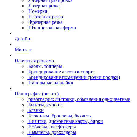
Лазерная гравировка
Лазерная резка
Номерки
Плотерная резка
Фрезерная резка
Штанцевальная форма
Дизайн
Монтаж
Наружная реклама
Баблы, топперы
Брендирование автотранспорта
Брендирование помещений (точки продаж)
Напольные наклейки
Полиграфия (печать)
ризография: листовки, обьявления одноцветные
Билеты, купоны
Бланки
Блокноты, брошюры, буклеты
Визитки, дисконтные карты, бирки
Воблеры, шелфтокеры
Вымпелы, дорхолдеры