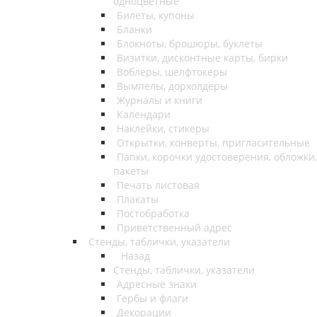
одноцветные
Билеты, купоны
Бланки
Блокноты, брошюры, буклеты
Визитки, дисконтные карты, бирки
Воблеры, шелфтокеры
Вымпелы, дорхолдеры
Журналы и книги
Календари
Наклейки, стикеры
Открытки, конверты, пригласительные
Папки, корочки удостоверения, обложки,
пакеты
Печать листовая
Плакаты
Постобработка
Приветственный адрес
Стенды, таблички, указатели
Назад
Стенды, таблички, указатели
Адресные знаки
Гербы и флаги
Декорации