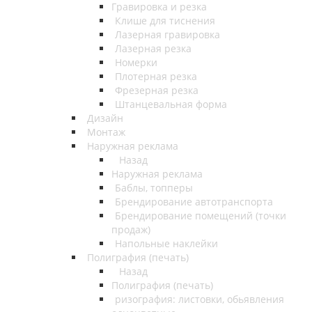
Гравировка и резка
Клише для тиснения
Лазерная гравировка
Лазерная резка
Номерки
Плотерная резка
Фрезерная резка
Штанцевальная форма
Дизайн
Монтаж
Наружная реклама
Назад
Наружная реклама
Баблы, топперы
Брендирование автотранспорта
Брендирование помещений (точки
продаж)
Напольные наклейки
Полиграфия (печать)
Назад
Полиграфия (печать)
ризография: листовки, обьявления