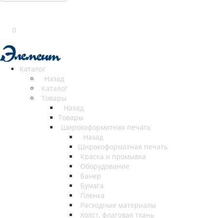
0
Каталог
Назад
Каталог
Товары
Назад
Товары
Широкоформатная печать
Назад
Широкоформатная печать
Краска и промывка
Оборудование
Банер
Бумага
Пленка
Расходные материалы
Холст, флаговая ткань