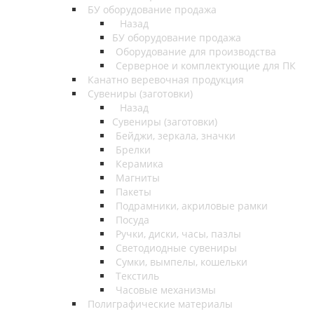
БУ оборудование продажа
Назад
БУ оборудование продажа
Оборудование для производства
Серверное и комплектующие для ПК
Канатно веревочная продукция
Сувениры (заготовки)
Назад
Сувениры (заготовки)
Бейджи, зеркала, значки
Брелки
Керамика
Магниты
Пакеты
Подрамники, акриловые рамки
Посуда
Ручки, диски, часы, пазлы
Светодиодные сувениры
Сумки, вымпелы, кошельки
Текстиль
Часовые механизмы
Полиграфические материалы