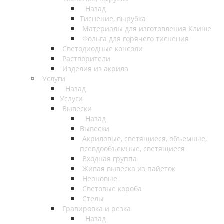
Назад
Тиснение, вырубка
Материалы для изготовления Клише
Фольга для горячего тиснения
Светодиодные консоли
Растворители
Изделия из акрила
Услуги
Назад
Услуги
Вывески
Назад
Вывески
Акриловые, светящиеся, объемные,
псевдообъемные, светящиеся
Входная группа
Живая вывеска из пайеток
Неоновые
Световые короба
Стелы
Гравировка и резка
Назад