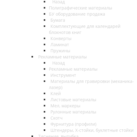
Назад
Полиграфические материалы
БУ оборудование продажа
Бумага
Комплектующие для календарей
блокнотов книг
Конверты
Ламинат
Пружины
Рекламные материалы
Назад
Рекламные материалы
Инструмент
Материалы для гравировки (механика-
лазер)
Клей
Листовые материалы
Мел, маркеры
Рулонные материалы
Скотч
Фурнитура (профили)
Штендеры, Х-стойки, буклетные стойки
Тиснение, вырубка