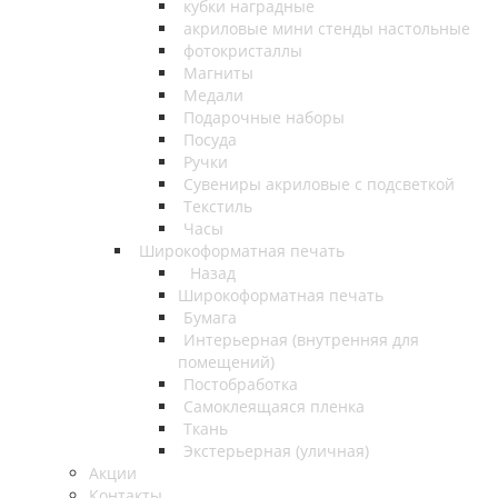
кубки наградные
акриловые мини стенды настольные
фотокристаллы
Магниты
Медали
Подарочные наборы
Посуда
Ручки
Сувениры акриловые с подсветкой
Текстиль
Часы
Широкоформатная печать
Назад
Широкоформатная печать
Бумага
Интерьерная (внутренняя для
помещений)
Постобработка
Самоклеящаяся пленка
Ткань
Экстерьерная (уличная)
Акции
Контакты