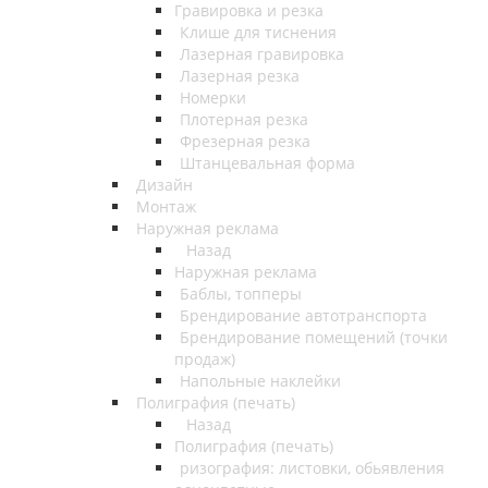
Гравировка и резка
Клише для тиснения
Лазерная гравировка
Лазерная резка
Номерки
Плотерная резка
Фрезерная резка
Штанцевальная форма
Дизайн
Монтаж
Наружная реклама
Назад
Наружная реклама
Баблы, топперы
Брендирование автотранспорта
Брендирование помещений (точки
продаж)
Напольные наклейки
Полиграфия (печать)
Назад
Полиграфия (печать)
ризография: листовки, обьявления