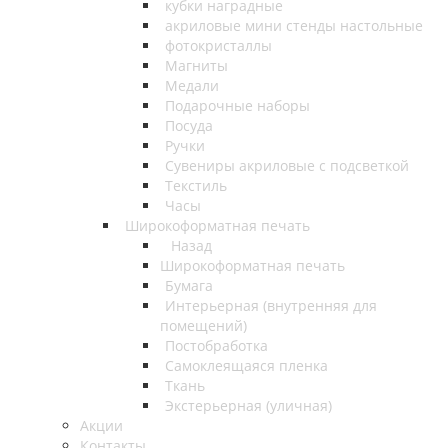
кубки наградные
акриловые мини стенды настольные
фотокристаллы
Магниты
Медали
Подарочные наборы
Посуда
Ручки
Сувениры акриловые с подсветкой
Текстиль
Часы
Широкоформатная печать
Назад
Широкоформатная печать
Бумага
Интерьерная (внутренняя для
помещений)
Постобработка
Самоклеящаяся пленка
Ткань
Экстерьерная (уличная)
Акции
Контакты