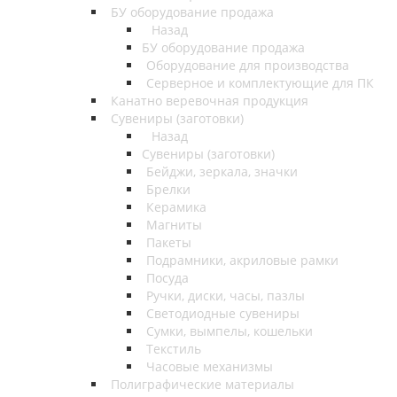
БУ оборудование продажа
Назад
БУ оборудование продажа
Оборудование для производства
Серверное и комплектующие для ПК
Канатно веревочная продукция
Сувениры (заготовки)
Назад
Сувениры (заготовки)
Бейджи, зеркала, значки
Брелки
Керамика
Магниты
Пакеты
Подрамники, акриловые рамки
Посуда
Ручки, диски, часы, пазлы
Светодиодные сувениры
Сумки, вымпелы, кошельки
Текстиль
Часовые механизмы
Полиграфические материалы