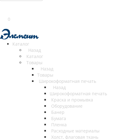
0
Каталог
Назад
Каталог
Товары
Назад
Товары
Широкоформатная печать
Назад
Широкоформатная печать
Краска и промывка
Оборудование
Банер
Бумага
Пленка
Расходные материалы
Холст, флаговая ткань