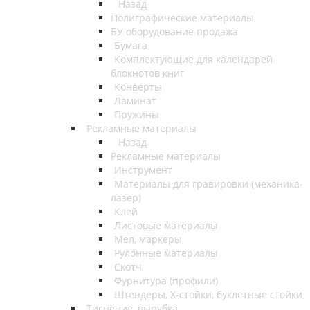
Назад
Полиграфические материалы
БУ оборудование продажа
Бумага
Комплектующие для календарей
блокнотов книг
Конверты
Ламинат
Пружины
Рекламные материалы
Назад
Рекламные материалы
Инструмент
Материалы для гравировки (механика-
лазер)
Клей
Листовые материалы
Мел, маркеры
Рулонные материалы
Скотч
Фурнитура (профили)
Штендеры, Х-стойки, буклетные стойки
Тиснение, вырубка