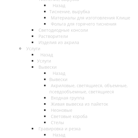
Назад
Тиснение, вырубка
Материалы для изготовления Клише
Фольга для горячего тиснения
Светодиодные консоли
Растворители
Изделия из акрила
Услуги
Назад
Услуги
Вывески
Назад
Вывески
Акриловые, светящиеся, объемные,
псевдообъемные, светящиеся
Входная группа
Живая вывеска из пайеток
Неоновые
Световые короба
Стелы
Гравировка и резка
Назад