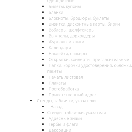
одноцветные
Билеты, купоны
Бланки
Блокноты, брошюры, буклеты
Визитки, дисконтные карты, бирки
Воблеры, шелфтокеры
Вымпелы, дорхолдеры
Журналы и книги
Календари
Наклейки, стикеры
Открытки, конверты, пригласительные
Папки, корочки удостоверения, обложки,
пакеты
Печать листовая
Плакаты
Постобработка
Приветственный адрес
Стенды, таблички, указатели
Назад
Стенды, таблички, указатели
Адресные знаки
Гербы и флаги
Декорации