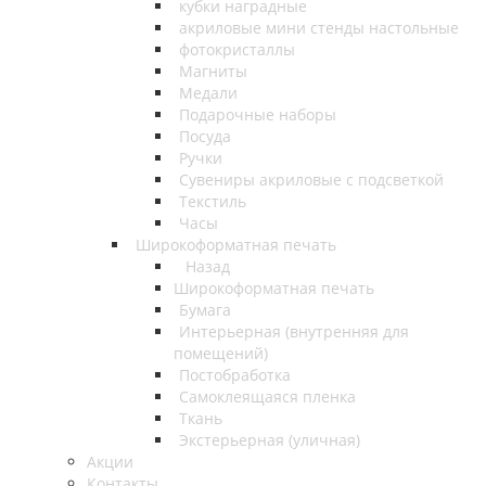
кубки наградные
акриловые мини стенды настольные
фотокристаллы
Магниты
Медали
Подарочные наборы
Посуда
Ручки
Сувениры акриловые с подсветкой
Текстиль
Часы
Широкоформатная печать
Назад
Широкоформатная печать
Бумага
Интерьерная (внутренняя для
помещений)
Постобработка
Самоклеящаяся пленка
Ткань
Экстерьерная (уличная)
Акции
Контакты