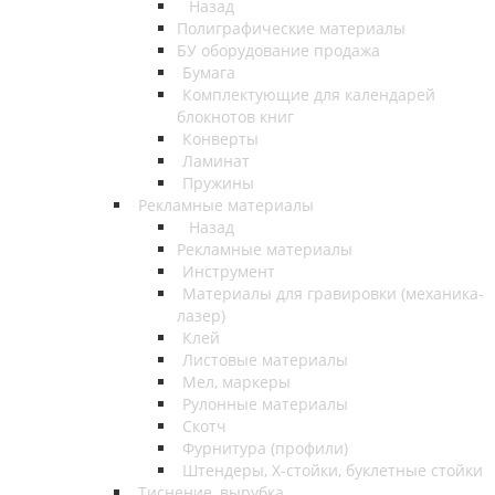
Назад
Полиграфические материалы
БУ оборудование продажа
Бумага
Комплектующие для календарей
блокнотов книг
Конверты
Ламинат
Пружины
Рекламные материалы
Назад
Рекламные материалы
Инструмент
Материалы для гравировки (механика-
лазер)
Клей
Листовые материалы
Мел, маркеры
Рулонные материалы
Скотч
Фурнитура (профили)
Штендеры, Х-стойки, буклетные стойки
Тиснение, вырубка