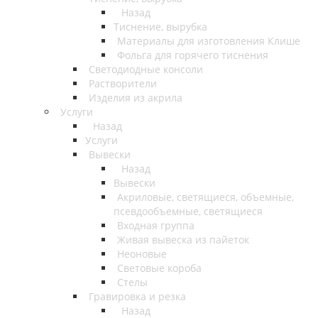
Назад
Тиснение, вырубка
Материалы для изготовления Клише
Фольга для горячего тиснения
Светодиодные консоли
Растворители
Изделия из акрила
Услуги
Назад
Услуги
Вывески
Назад
Вывески
Акриловые, светящиеся, объемные,
псевдообъемные, светящиеся
Входная группа
Живая вывеска из пайеток
Неоновые
Световые короба
Стелы
Гравировка и резка
Назад