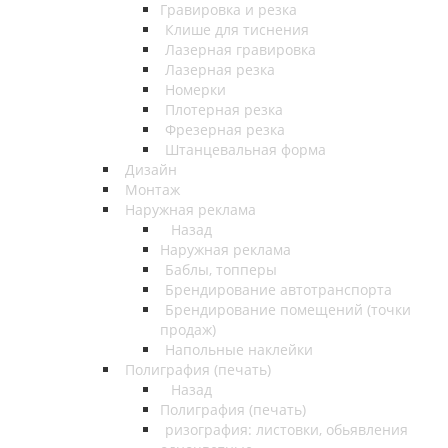
Гравировка и резка
Клише для тиснения
Лазерная гравировка
Лазерная резка
Номерки
Плотерная резка
Фрезерная резка
Штанцевальная форма
Дизайн
Монтаж
Наружная реклама
Назад
Наружная реклама
Баблы, топперы
Брендирование автотранспорта
Брендирование помещений (точки
продаж)
Напольные наклейки
Полиграфия (печать)
Назад
Полиграфия (печать)
ризография: листовки, обьявления