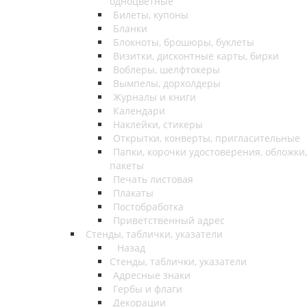
одноцветные
Билеты, купоны
Бланки
Блокноты, брошюры, буклеты
Визитки, дисконтные карты, бирки
Воблеры, шелфтокеры
Вымпелы, дорхолдеры
Журналы и книги
Календари
Наклейки, стикеры
Открытки, конверты, пригласительные
Папки, корочки удостоверения, обложки,
пакеты
Печать листовая
Плакаты
Постобработка
Приветственный адрес
Стенды, таблички, указатели
Назад
Стенды, таблички, указатели
Адресные знаки
Гербы и флаги
Декорации