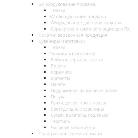
БУ оборудование продажа
Назад
БУ оборудование продажа
Оборудование для производства
Серверное и комплектующие для ПК
Канатно веревочная продукция
Сувениры (заготовки)
Назад
Сувениры (заготовки)
Бейджи, зеркала, значки
Брелки
Керамика
Магниты
Пакеты
Подрамники, акриловые рамки
Посуда
Ручки, диски, часы, пазлы
Светодиодные сувениры
Сумки, вымпелы, кошельки
Текстиль
Часовые механизмы
Полиграфические материалы