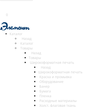
0
Каталог
Назад
Каталог
Товары
Назад
Товары
Широкоформатная печать
Назад
Широкоформатная печать
Краска и промывка
Оборудование
Банер
Бумага
Пленка
Расходные материалы
Холст, флаговая ткань