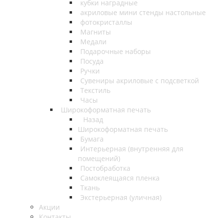
кубки наградные
акриловые мини стенды настольные
фотокристаллы
Магниты
Медали
Подарочные наборы
Посуда
Ручки
Сувениры акриловые с подсветкой
Текстиль
Часы
Широкоформатная печать
Назад
Широкоформатная печать
Бумага
Интерьерная (внутренняя для
помещений)
Постобработка
Самоклеящаяся пленка
Ткань
Экстерьерная (уличная)
Акции
Контакты