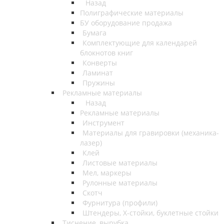
Назад
Полиграфические материалы
БУ оборудование продажа
Бумага
Комплектующие для календарей
блокнотов книг
Конверты
Ламинат
Пружины
Рекламные материалы
Назад
Рекламные материалы
Инструмент
Материалы для гравировки (механика-
лазер)
Клей
Листовые материалы
Мел, маркеры
Рулонные материалы
Скотч
Фурнитура (профили)
Штендеры, Х-стойки, буклетные стойки
Тиснение, вырубка