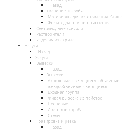
Назад
Тиснение, вырубка
Материалы для изготовления Клише
Фольга для горячего тиснения
Светодиодные консоли
Растворители
Изделия из акрила
Услуги
Назад
Услуги
Вывески
Назад
Вывески
Акриловые, светящиеся, объемные,
псевдообъемные, светящиеся
Входная группа
Живая вывеска из пайеток
Неоновые
Световые короба
Стелы
Гравировка и резка
Назад