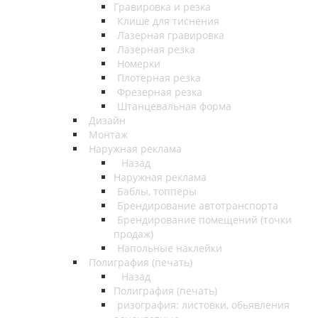
Гравировка и резка
Клише для тиснения
Лазерная гравировка
Лазерная резка
Номерки
Плотерная резка
Фрезерная резка
Штанцевальная форма
Дизайн
Монтаж
Наружная реклама
Назад
Наружная реклама
Баблы, топперы
Брендирование автотранспорта
Брендирование помещений (точки
продаж)
Напольные наклейки
Полиграфия (печать)
Назад
Полиграфия (печать)
ризография: листовки, обьявления