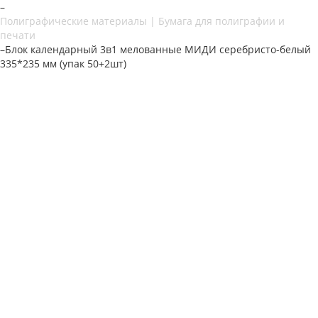
–
Полиграфические материалы | Бумага для полиграфии и
печати
–
Блок календарный 3в1 мелованные МИДИ серебристо-белый
335*235 мм (упак 50+2шт)