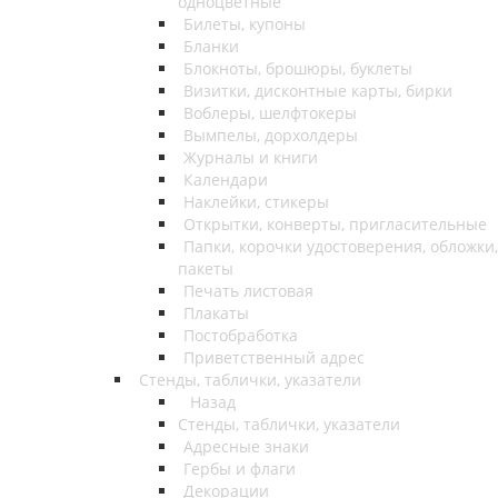
одноцветные
Билеты, купоны
Бланки
Блокноты, брошюры, буклеты
Визитки, дисконтные карты, бирки
Воблеры, шелфтокеры
Вымпелы, дорхолдеры
Журналы и книги
Календари
Наклейки, стикеры
Открытки, конверты, пригласительные
Папки, корочки удостоверения, обложки,
пакеты
Печать листовая
Плакаты
Постобработка
Приветственный адрес
Стенды, таблички, указатели
Назад
Стенды, таблички, указатели
Адресные знаки
Гербы и флаги
Декорации