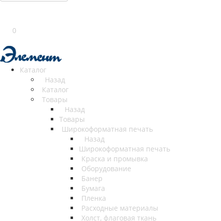
0
Каталог
Назад
Каталог
Товары
Назад
Товары
Широкоформатная печать
Назад
Широкоформатная печать
Краска и промывка
Оборудование
Банер
Бумага
Пленка
Расходные материалы
Холст, флаговая ткань