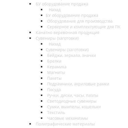
БУ оборудование продажа
Назад
БУ оборудование продажа
Оборудование для производства
Серверное и комплектующие для ПК
Канатно веревочная продукция
Сувениры (заготовки)
Назад
Сувениры (заготовки)
Бейджи, зеркала, значки
Брелки
Керамика
Магниты
Пакеты
Подрамники, акриловые рамки
Посуда
Ручки, диски, часы, пазлы
Светодиодные сувениры
Сумки, вымпелы, кошельки
Текстиль
Часовые механизмы
Полиграфические материалы