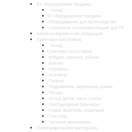
БУ оборудование продажа
Назад
БУ оборудование продажа
Оборудование для производства
Серверное и комплектующие для ПК
Канатно веревочная продукция
Сувениры (заготовки)
Назад
Сувениры (заготовки)
Бейджи, зеркала, значки
Брелки
Керамика
Магниты
Пакеты
Подрамники, акриловые рамки
Посуда
Ручки, диски, часы, пазлы
Светодиодные сувениры
Сумки, вымпелы, кошельки
Текстиль
Часовые механизмы
Полиграфические материалы