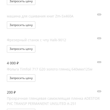
Запросить цену
машина для сшивания книг Zm-Sx460A
Запросить цену
Фрезерный станок с чпу Halk-9012
Запросить цену
4 000 ₽
Фольга Timfoil 717 G20 золото глянец 640ммх125м
Запросить цену
200 ₽
Прозрачная глянцевая самоклеящая пленка ADESTOR
PVC TRANSP PERMANENT UNSLITED A-251