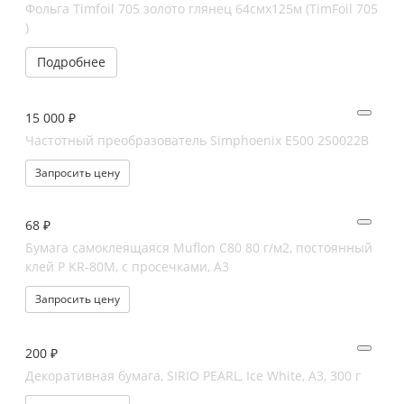
Фольга Timfoil 705 золото глянец 64смх125м (TimFoil 705
)
Подробнее
15 000 ₽
Частотный преобразователь Simphoenix E500 2S0022B
Запросить цену
68 ₽
Бумага самоклеящаяся Muflon C80 80 г/м2, постоянный
клей Р KR-80M, с просечками, А3
Запросить цену
200 ₽
Декоративная бумага, SIRIO PEARL, Ice White, А3, 300 г