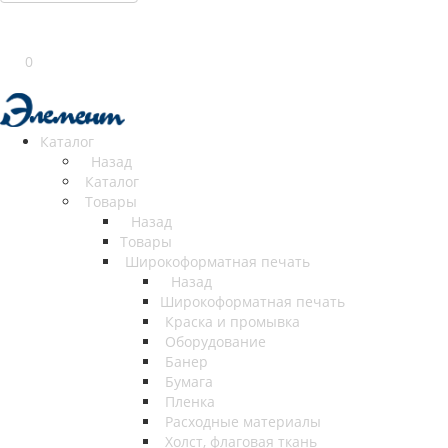
0
Каталог
Назад
Каталог
Товары
Назад
Товары
Широкоформатная печать
Назад
Широкоформатная печать
Краска и промывка
Оборудование
Банер
Бумага
Пленка
Расходные материалы
Холст, флаговая ткань