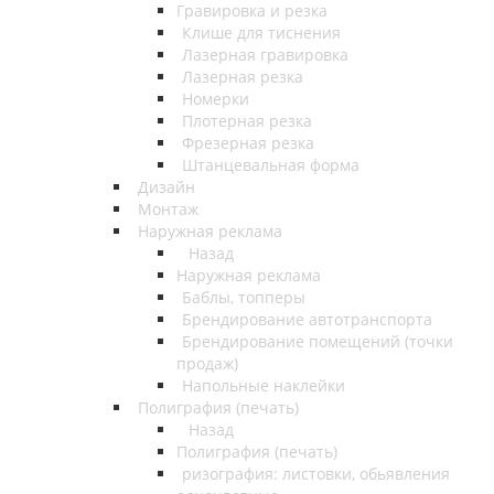
Гравировка и резка
Клише для тиснения
Лазерная гравировка
Лазерная резка
Номерки
Плотерная резка
Фрезерная резка
Штанцевальная форма
Дизайн
Монтаж
Наружная реклама
Назад
Наружная реклама
Баблы, топперы
Брендирование автотранспорта
Брендирование помещений (точки
продаж)
Напольные наклейки
Полиграфия (печать)
Назад
Полиграфия (печать)
ризография: листовки, обьявления