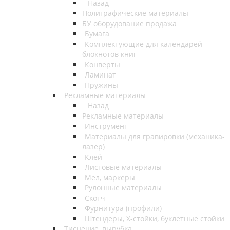
Назад
Полиграфические материалы
БУ оборудование продажа
Бумага
Комплектующие для календарей
блокнотов книг
Конверты
Ламинат
Пружины
Рекламные материалы
Назад
Рекламные материалы
Инструмент
Материалы для гравировки (механика-
лазер)
Клей
Листовые материалы
Мел, маркеры
Рулонные материалы
Скотч
Фурнитура (профили)
Штендеры, Х-стойки, буклетные стойки
Тиснение, вырубка