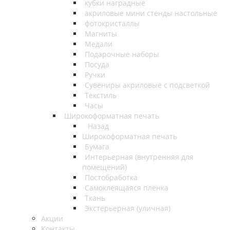
кубки наградные
акриловые мини стенды настольные
фотокристаллы
Магниты
Медали
Подарочные наборы
Посуда
Ручки
Сувениры акриловые с подсветкой
Текстиль
Часы
Широкоформатная печать
Назад
Широкоформатная печать
Бумага
Интерьерная (внутренняя для
помещений)
Постобработка
Самоклеящаяся пленка
Ткань
Экстерьерная (уличная)
Акции
Контакты