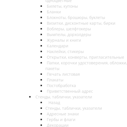
одноцветные
Билеты, купоны
Бланки
Блокноты, брошюры, буклеты
Визитки, дисконтные карты, бирки
Воблеры, шелфтокеры
Вымпелы, дорхолдеры
Журналы и книги
Календари
Наклейки, стикеры
Открытки, конверты, пригласительные
Папки, корочки удостоверения, обложки,
пакеты
Печать листовая
Плакаты
Постобработка
Приветственный адрес
Стенды, таблички, указатели
Назад
Стенды, таблички, указатели
Адресные знаки
Гербы и флаги
Декорации