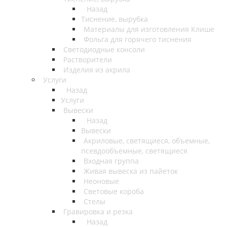
Назад
Тиснение, вырубка
Материалы для изготовления Клише
Фольга для горячего тиснения
Светодиодные консоли
Растворители
Изделия из акрила
Услуги
Назад
Услуги
Вывески
Назад
Вывески
Акриловые, светящиеся, объемные,
псевдообъемные, светящиеся
Входная группа
Живая вывеска из пайеток
Неоновые
Световые короба
Стелы
Гравировка и резка
Назад