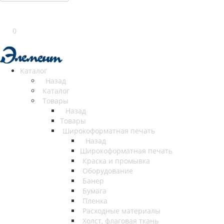
0
Каталог
Назад
Каталог
Товары
Назад
Товары
Широкоформатная печать
Назад
Широкоформатная печать
Краска и промывка
Оборудование
Банер
Бумага
Пленка
Расходные материалы
Холст, флаговая ткань