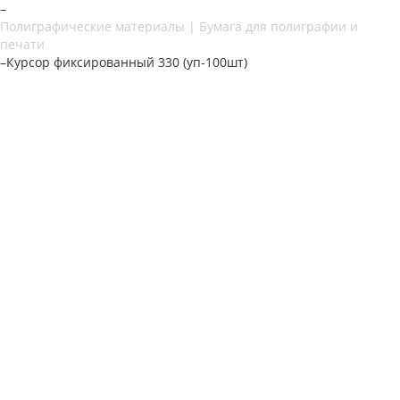
–
Полиграфические материалы | Бумага для полиграфии и
печати
–
Курсор фиксированный 330 (уп-100шт)