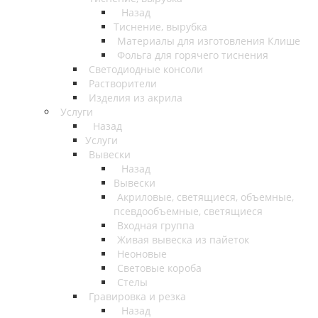
Назад
Тиснение, вырубка
Материалы для изготовления Клише
Фольга для горячего тиснения
Светодиодные консоли
Растворители
Изделия из акрила
Услуги
Назад
Услуги
Вывески
Назад
Вывески
Акриловые, светящиеся, объемные,
псевдообъемные, светящиеся
Входная группа
Живая вывеска из пайеток
Неоновые
Световые короба
Стелы
Гравировка и резка
Назад