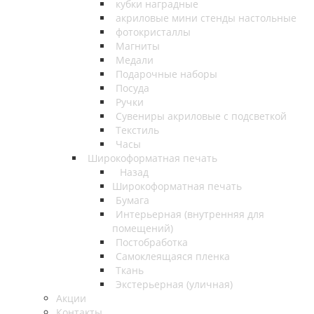
кубки наградные
акриловые мини стенды настольные
фотокристаллы
Магниты
Медали
Подарочные наборы
Посуда
Ручки
Сувениры акриловые с подсветкой
Текстиль
Часы
Широкоформатная печать
Назад
Широкоформатная печать
Бумага
Интерьерная (внутренняя для
помещений)
Постобработка
Самоклеящаяся пленка
Ткань
Экстерьерная (уличная)
Акции
Контакты