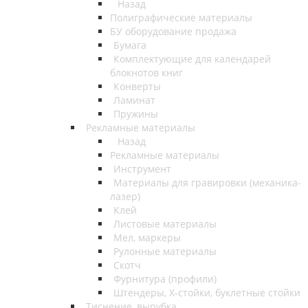
Назад
Полиграфические материалы
БУ оборудование продажа
Бумага
Комплектующие для календарей
блокнотов книг
Конверты
Ламинат
Пружины
Рекламные материалы
Назад
Рекламные материалы
Инструмент
Материалы для гравировки (механика-
лазер)
Клей
Листовые материалы
Мел, маркеры
Рулонные материалы
Скотч
Фурнитура (профили)
Штендеры, Х-стойки, буклетные стойки
Тиснение, вырубка