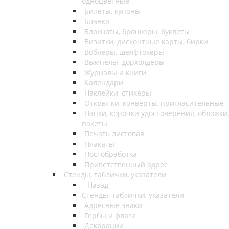
одноцветные
Билеты, купоны
Бланки
Блокноты, брошюры, буклеты
Визитки, дисконтные карты, бирки
Воблеры, шелфтокеры
Вымпелы, дорхолдеры
Журналы и книги
Календари
Наклейки, стикеры
Открытки, конверты, пригласительные
Папки, корочки удостоверения, обложки,
пакеты
Печать листовая
Плакаты
Постобработка
Приветственный адрес
Стенды, таблички, указатели
Назад
Стенды, таблички, указатели
Адресные знаки
Гербы и флаги
Декорации