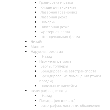
Гравировка и резка
Клише для тиснения
Лазерная гравировка
Лазерная резка
Номерки
Плотерная резка
Фрезерная резка
Штанцевальная форма
Дизайн
Монтаж
Наружная реклама
Назад
Наружная реклама
Баблы, топперы
Брендирование автотранспорта
Брендирование помещений (точки
продаж)
Напольные наклейки
Полиграфия (печать)
Назад
Полиграфия (печать)
ризография: листовки, обьявления