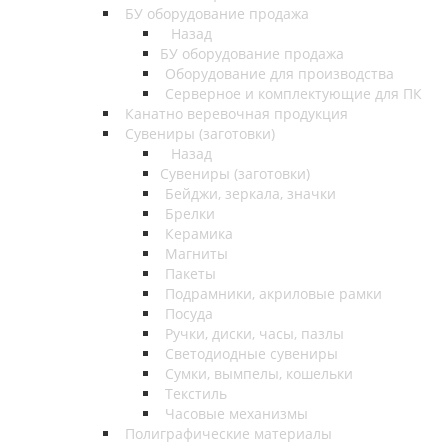
БУ оборудование продажа
Назад
БУ оборудование продажа
Оборудование для производства
Серверное и комплектующие для ПК
Канатно веревочная продукция
Сувениры (заготовки)
Назад
Сувениры (заготовки)
Бейджи, зеркала, значки
Брелки
Керамика
Магниты
Пакеты
Подрамники, акриловые рамки
Посуда
Ручки, диски, часы, пазлы
Светодиодные сувениры
Сумки, вымпелы, кошельки
Текстиль
Часовые механизмы
Полиграфические материалы