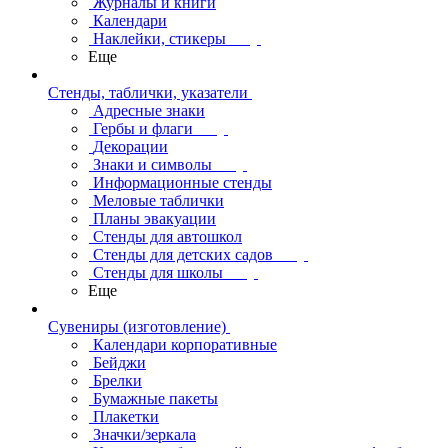
Журналы и книги
Календари
Наклейки, стикеры
Еще
Стенды, таблички, указатели
Адресные знаки
Гербы и флаги
Декорации
Знаки и символы
Информационные стенды
Меловые таблички
Планы эвакуации
Стенды для автошкол
Стенды для детских садов
Стенды для школы
Еще
Сувениры (изготовление)
Календари корпоративные
Бейджи
Брелки
Бумажные пакеты
Плакетки
Значки/зеркала