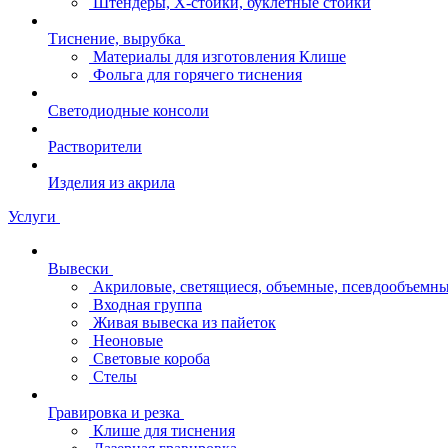
Штендеры, Х-стойки, буклетные стойки
Тиснение, вырубка
Материалы для изготовления Клише
Фольга для горячего тиснения
Светодиодные консоли
Растворители
Изделия из акрила
Услуги
Вывески
Акриловые, светящиеся, объемные, псевдообъемны
Входная группа
Живая вывеска из пайеток
Неоновые
Световые короба
Стелы
Гравировка и резка
Клише для тиснения