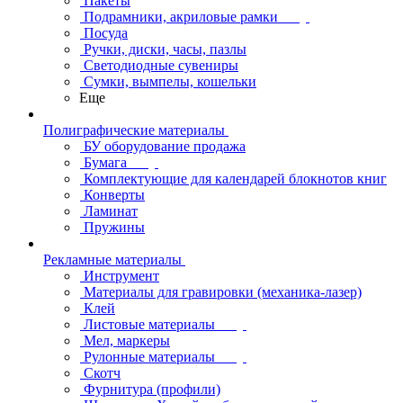
Пакеты
Подрамники, акриловые рамки
Посуда
Ручки, диски, часы, пазлы
Светодиодные сувениры
Сумки, вымпелы, кошельки
Еще
Полиграфические материалы
БУ оборудование продажа
Бумага
Комплектующие для календарей блокнотов книг
Конверты
Ламинат
Пружины
Рекламные материалы
Инструмент
Материалы для гравировки (механика-лазер)
Клей
Листовые материалы
Мел, маркеры
Рулонные материалы
Скотч
Фурнитура (профили)