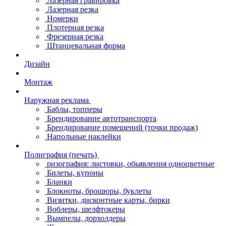
Лазерная гравировка
Лазерная резка
Номерки
Плотерная резка
Фрезерная резка
Штанцевальная форма
Дизайн
Монтаж
Наружная реклама
Баблы, топперы
Брендирование автотранспорта
Брендирование помещений (точки продаж)
Напольные наклейки
Полиграфия (печать)
ризография: листовки, обьявления одноцветные
Билеты, купоны
Бланки
Блокноты, брошюры, буклеты
Визитки, дисконтные карты, бирки
Воблеры, шелфтокеры
Вымпелы, дорхолдеры