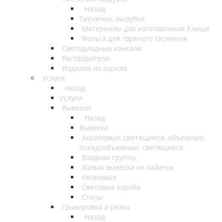
Назад
Тиснение, вырубка
Материалы для изготовления Клише
Фольга для горячего тиснения
Светодиодные консоли
Растворители
Изделия из акрила
Услуги
Назад
Услуги
Вывески
Назад
Вывески
Акриловые, светящиеся, объемные,
псевдообъемные, светящиеся
Входная группа
Живая вывеска из пайеток
Неоновые
Световые короба
Стелы
Гравировка и резка
Назад