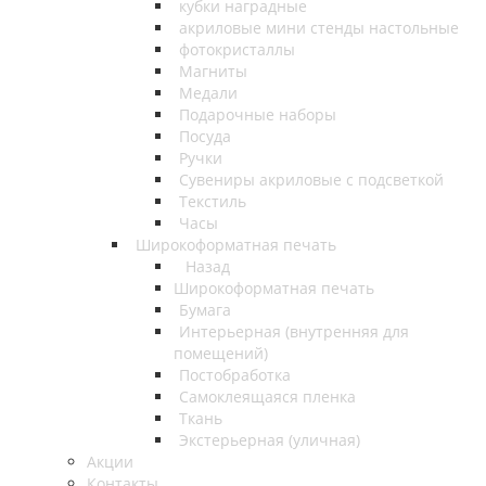
кубки наградные
акриловые мини стенды настольные
фотокристаллы
Магниты
Медали
Подарочные наборы
Посуда
Ручки
Сувениры акриловые с подсветкой
Текстиль
Часы
Широкоформатная печать
Назад
Широкоформатная печать
Бумага
Интерьерная (внутренняя для
помещений)
Постобработка
Самоклеящаяся пленка
Ткань
Экстерьерная (уличная)
Акции
Контакты