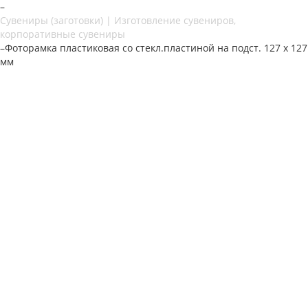
–
Сувениры (заготовки) | Изготовление сувениров,
корпоративные сувениры
–
Фоторамка пластиковая со стекл.пластиной на подст. 127 х 127
мм