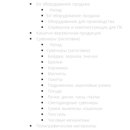
БУ оборудование продажа
Назад
БУ оборудование продажа
Оборудование для производства
Серверное и комплектующие для ПК
Канатно веревочная продукция
Сувениры (заготовки)
Назад
Сувениры (заготовки)
Бейджи, зеркала, значки
Брелки
Керамика
Магниты
Пакеты
Подрамники, акриловые рамки
Посуда
Ручки, диски, часы, пазлы
Светодиодные сувениры
Сумки, вымпелы, кошельки
Текстиль
Часовые механизмы
Полиграфические материалы