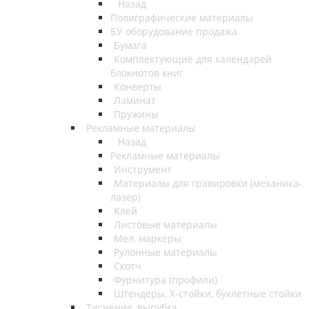
Назад
Полиграфические материалы
БУ оборудование продажа
Бумага
Комплектующие для календарей
блокнотов книг
Конверты
Ламинат
Пружины
Рекламные материалы
Назад
Рекламные материалы
Инструмент
Материалы для гравировки (механика-
лазер)
Клей
Листовые материалы
Мел, маркеры
Рулонные материалы
Скотч
Фурнитура (профили)
Штендеры, Х-стойки, буклетные стойки
Тиснение, вырубка