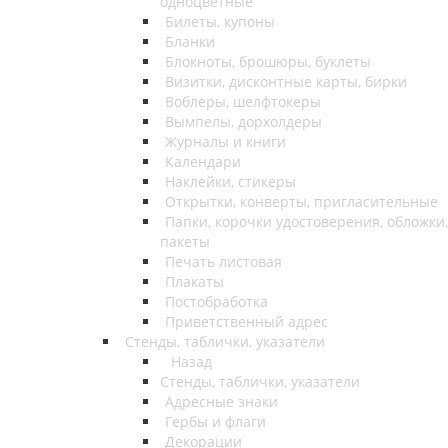
одноцветные
Билеты, купоны
Бланки
Блокноты, брошюры, буклеты
Визитки, дисконтные карты, бирки
Воблеры, шелфтокеры
Вымпелы, дорхолдеры
Журналы и книги
Календари
Наклейки, стикеры
Открытки, конверты, пригласительные
Папки, корочки удостоверения, обложки,
пакеты
Печать листовая
Плакаты
Постобработка
Приветственный адрес
Стенды, таблички, указатели
Назад
Стенды, таблички, указатели
Адресные знаки
Гербы и флаги
Декорации