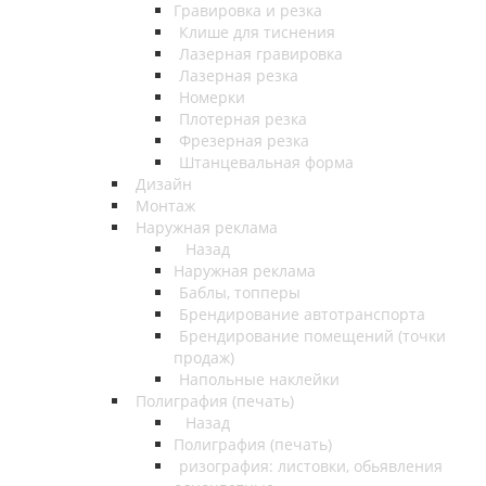
Гравировка и резка
Клише для тиснения
Лазерная гравировка
Лазерная резка
Номерки
Плотерная резка
Фрезерная резка
Штанцевальная форма
Дизайн
Монтаж
Наружная реклама
Назад
Наружная реклама
Баблы, топперы
Брендирование автотранспорта
Брендирование помещений (точки
продаж)
Напольные наклейки
Полиграфия (печать)
Назад
Полиграфия (печать)
ризография: листовки, обьявления