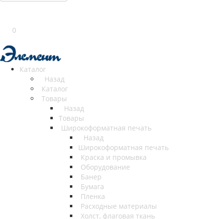
0
Каталог
Назад
Каталог
Товары
Назад
Товары
Широкоформатная печать
Назад
Широкоформатная печать
Краска и промывка
Оборудование
Банер
Бумага
Пленка
Расходные материалы
Холст, флаговая ткань