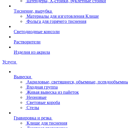
Штендеры, Х-стойки, буклетные стойки
Тиснение, вырубка
Материалы для изготовления Клише
Фольга для горячего тиснения
Светодиодные консоли
Растворители
Изделия из акрила
Услуги
Вывески
Акриловые, светящиеся, объемные, псевдообъемны
Входная группа
Живая вывеска из пайеток
Неоновые
Световые короба
Стелы
Гравировка и резка
Клише для тиснения