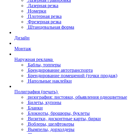
Лазерная гравировка
Лазерная резка
Номерки
Плотерная резка
Фрезерная резка
Штанцевальная форма
Дизайн
Монтаж
Наружная реклама
Баблы, топперы
Брендирование автотранспорта
Брендирование помещений (точки продаж)
Напольные наклейки
Полиграфия (печать)
ризография: листовки, обьявления одноцветные
Билеты, купоны
Бланки
Блокноты, брошюры, буклеты
Визитки, дисконтные карты, бирки
Воблеры, шелфтокеры
Вымпелы, дорхолдеры