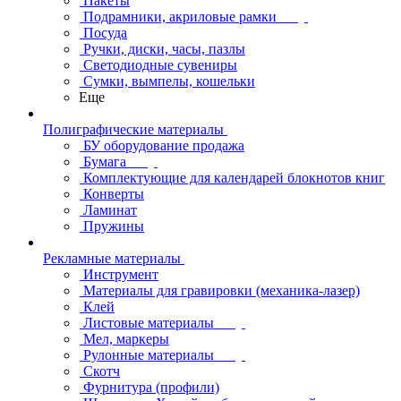
Пакеты
Подрамники, акриловые рамки
Посуда
Ручки, диски, часы, пазлы
Светодиодные сувениры
Сумки, вымпелы, кошельки
Еще
Полиграфические материалы
БУ оборудование продажа
Бумага
Комплектующие для календарей блокнотов книг
Конверты
Ламинат
Пружины
Рекламные материалы
Инструмент
Материалы для гравировки (механика-лазер)
Клей
Листовые материалы
Мел, маркеры
Рулонные материалы
Скотч
Фурнитура (профили)