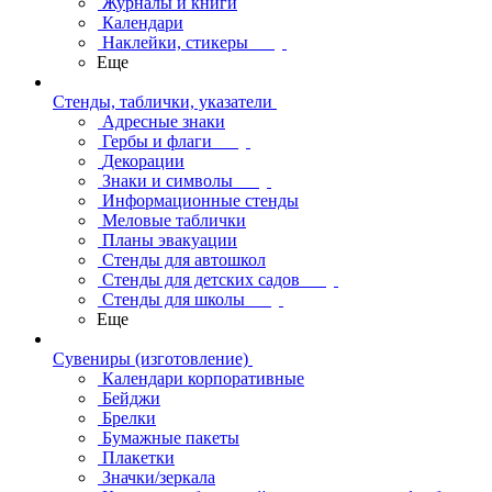
Журналы и книги
Календари
Наклейки, стикеры
Еще
Стенды, таблички, указатели
Адресные знаки
Гербы и флаги
Декорации
Знаки и символы
Информационные стенды
Меловые таблички
Планы эвакуации
Стенды для автошкол
Стенды для детских садов
Стенды для школы
Еще
Сувениры (изготовление)
Календари корпоративные
Бейджи
Брелки
Бумажные пакеты
Плакетки
Значки/зеркала