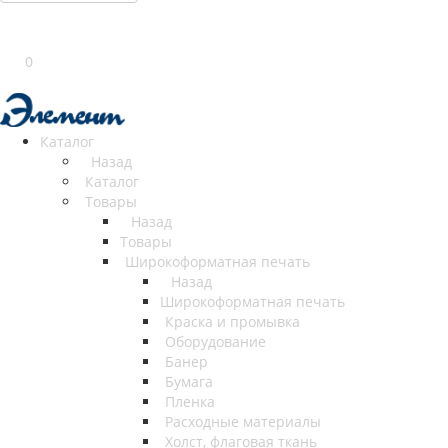
0
Каталог
Назад
Каталог
Товары
Назад
Товары
Широкоформатная печать
Назад
Широкоформатная печать
Краска и промывка
Оборудование
Банер
Бумага
Пленка
Расходные материалы
Холст, флаговая ткань