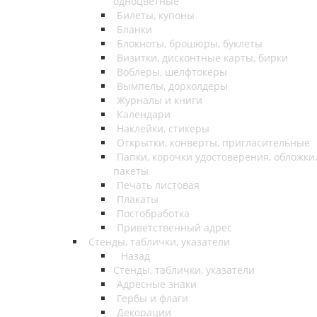
одноцветные
Билеты, купоны
Бланки
Блокноты, брошюры, буклеты
Визитки, дисконтные карты, бирки
Воблеры, шелфтокеры
Вымпелы, дорхолдеры
Журналы и книги
Календари
Наклейки, стикеры
Открытки, конверты, пригласительные
Папки, корочки удостоверения, обложки,
пакеты
Печать листовая
Плакаты
Постобработка
Приветственный адрес
Стенды, таблички, указатели
Назад
Стенды, таблички, указатели
Адресные знаки
Гербы и флаги
Декорации