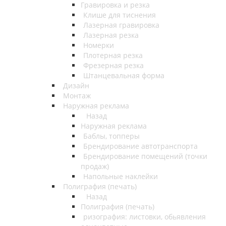
Гравировка и резка
Клише для тиснения
Лазерная гравировка
Лазерная резка
Номерки
Плотерная резка
Фрезерная резка
Штанцевальная форма
Дизайн
Монтаж
Наружная реклама
Назад
Наружная реклама
Баблы, топперы
Брендирование автотранспорта
Брендирование помещений (точки
продаж)
Напольные наклейки
Полиграфия (печать)
Назад
Полиграфия (печать)
ризография: листовки, обьявления