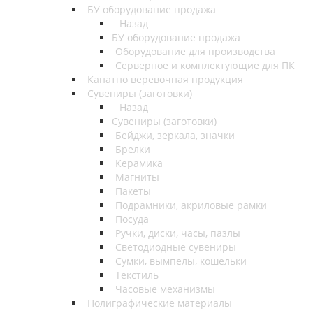
БУ оборудование продажа
Назад
БУ оборудование продажа
Оборудование для производства
Серверное и комплектующие для ПК
Канатно веревочная продукция
Сувениры (заготовки)
Назад
Сувениры (заготовки)
Бейджи, зеркала, значки
Брелки
Керамика
Магниты
Пакеты
Подрамники, акриловые рамки
Посуда
Ручки, диски, часы, пазлы
Светодиодные сувениры
Сумки, вымпелы, кошельки
Текстиль
Часовые механизмы
Полиграфические материалы