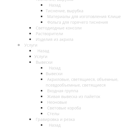
Назад
Тиснение, вырубка
Материалы для изготовления Клише
Фольга для горячего тиснения
Светодиодные консоли
Растворители
Изделия из акрила
Услуги
Назад
Услуги
Вывески
Назад
Вывески
Акриловые, светящиеся, объемные,
псевдообъемные, светящиеся
Входная группа
Живая вывеска из пайеток
Неоновые
Световые короба
Стелы
Гравировка и резка
Назад