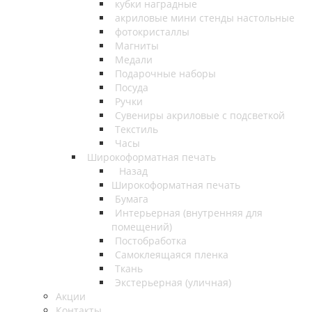
кубки наградные
акриловые мини стенды настольные
фотокристаллы
Магниты
Медали
Подарочные наборы
Посуда
Ручки
Сувениры акриловые с подсветкой
Текстиль
Часы
Широкоформатная печать
Назад
Широкоформатная печать
Бумага
Интерьерная (внутренняя для
помещений)
Постобработка
Самоклеящаяся пленка
Ткань
Экстерьерная (уличная)
Акции
Контакты