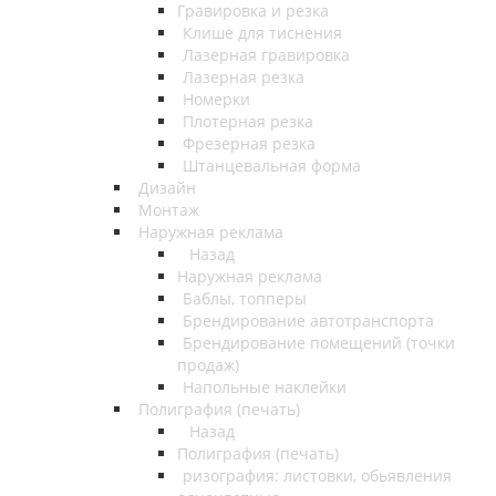
Гравировка и резка
Клише для тиснения
Лазерная гравировка
Лазерная резка
Номерки
Плотерная резка
Фрезерная резка
Штанцевальная форма
Дизайн
Монтаж
Наружная реклама
Назад
Наружная реклама
Баблы, топперы
Брендирование автотранспорта
Брендирование помещений (точки
продаж)
Напольные наклейки
Полиграфия (печать)
Назад
Полиграфия (печать)
ризография: листовки, обьявления