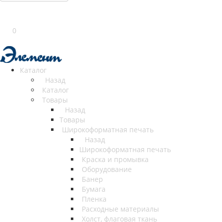
0
Каталог
Назад
Каталог
Товары
Назад
Товары
Широкоформатная печать
Назад
Широкоформатная печать
Краска и промывка
Оборудование
Банер
Бумага
Пленка
Расходные материалы
Холст, флаговая ткань