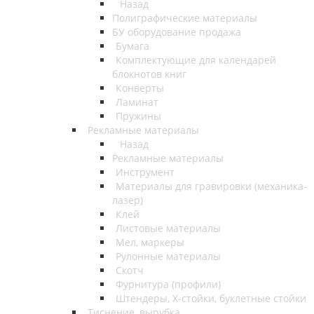
Назад
Полиграфические материалы
БУ оборудование продажа
Бумага
Комплектующие для календарей
блокнотов книг
Конверты
Ламинат
Пружины
Рекламные материалы
Назад
Рекламные материалы
Инструмент
Материалы для гравировки (механика-
лазер)
Клей
Листовые материалы
Мел, маркеры
Рулонные материалы
Скотч
Фурнитура (профили)
Штендеры, Х-стойки, буклетные стойки
Тиснение, вырубка