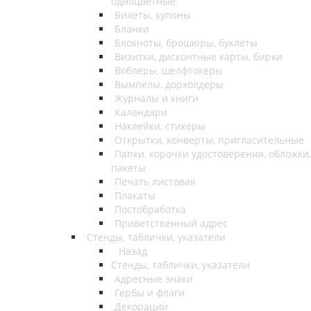
одноцветные
Билеты, купоны
Бланки
Блокноты, брошюры, буклеты
Визитки, дисконтные карты, бирки
Воблеры, шелфтокеры
Вымпелы, дорхолдеры
Журналы и книги
Календари
Наклейки, стикеры
Открытки, конверты, пригласительные
Папки, корочки удостоверения, обложки,
пакеты
Печать листовая
Плакаты
Постобработка
Приветственный адрес
Стенды, таблички, указатели
Назад
Стенды, таблички, указатели
Адресные знаки
Гербы и флаги
Декорации