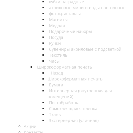
кубки наградные
акриловые мини стенды настольные
фотокристаллы
Магниты
Медали
Подарочные наборы
Посуда
Ручки
Сувениры акриловые с подсветкой
Текстиль
Часы
Широкоформатная печать
Назад
Широкоформатная печать
Бумага
Интерьерная (внутренняя для
помещений)
Постобработка
Самоклеящаяся пленка
Ткань
Экстерьерная (уличная)
Акции
Контакты