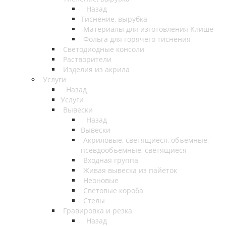
Назад
Тиснение, вырубка
Материалы для изготовления Клише
Фольга для горячего тиснения
Светодиодные консоли
Растворители
Изделия из акрила
Услуги
Назад
Услуги
Вывески
Назад
Вывески
Акриловые, светящиеся, объемные,
псевдообъемные, светящиеся
Входная группа
Живая вывеска из пайеток
Неоновые
Световые короба
Стелы
Гравировка и резка
Назад