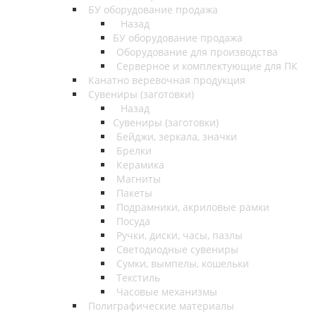
БУ оборудование продажа
Назад
БУ оборудование продажа
Оборудование для производства
Серверное и комплектующие для ПК
Канатно веревочная продукция
Сувениры (заготовки)
Назад
Сувениры (заготовки)
Бейджи, зеркала, значки
Брелки
Керамика
Магниты
Пакеты
Подрамники, акриловые рамки
Посуда
Ручки, диски, часы, пазлы
Светодиодные сувениры
Сумки, вымпелы, кошельки
Текстиль
Часовые механизмы
Полиграфические материалы