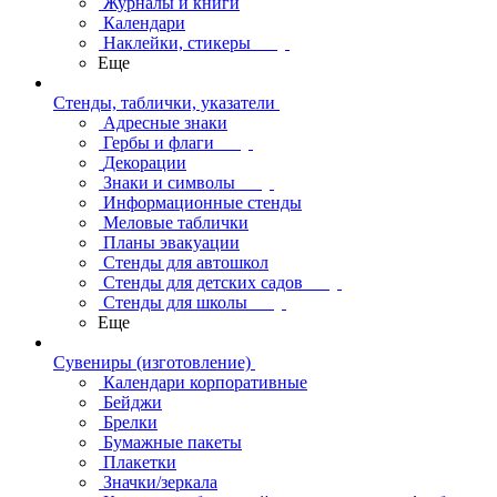
Журналы и книги
Календари
Наклейки, стикеры
Еще
Стенды, таблички, указатели
Адресные знаки
Гербы и флаги
Декорации
Знаки и символы
Информационные стенды
Меловые таблички
Планы эвакуации
Стенды для автошкол
Стенды для детских садов
Стенды для школы
Еще
Сувениры (изготовление)
Календари корпоративные
Бейджи
Брелки
Бумажные пакеты
Плакетки
Значки/зеркала