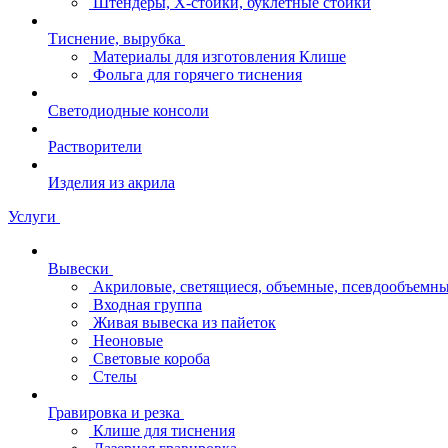
Штендеры, Х-стойки, буклетные стойки
Тиснение, вырубка
Материалы для изготовления Клише
Фольга для горячего тиснения
Светодиодные консоли
Растворители
Изделия из акрила
Услуги
Вывески
Акриловые, светящиеся, объемные, псевдообъемны
Входная группа
Живая вывеска из пайеток
Неоновые
Световые короба
Стелы
Гравировка и резка
Клише для тиснения