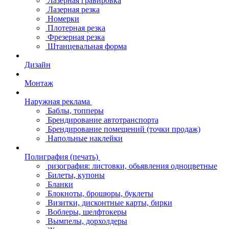
Лазерная гравировка
Лазерная резка
Номерки
Плотерная резка
Фрезерная резка
Штанцевальная форма
Дизайн
Монтаж
Наружная реклама
Баблы, топперы
Брендирование автотранспорта
Брендирование помещений (точки продаж)
Напольные наклейки
Полиграфия (печать)
ризография: листовки, обьявления одноцветные
Билеты, купоны
Бланки
Блокноты, брошюры, буклеты
Визитки, дисконтные карты, бирки
Воблеры, шелфтокеры
Вымпелы, дорхолдеры