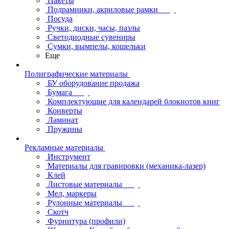
Пакеты
Подрамники, акриловые рамки
Посуда
Ручки, диски, часы, пазлы
Светодиодные сувениры
Сумки, вымпелы, кошельки
Еще
Полиграфические материалы
БУ оборудование продажа
Бумага
Комплектующие для календарей блокнотов книг
Конверты
Ламинат
Пружины
Рекламные материалы
Инструмент
Материалы для гравировки (механика-лазер)
Клей
Листовые материалы
Мел, маркеры
Рулонные материалы
Скотч
Фурнитура (профили)