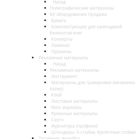
Назад
Полиграфические материалы
БУ оборудование продажа
Бумага
Комплектующие для календарей
блокнотов книг
Конверты
Ламинат
Пружины
Рекламные материалы
Назад
Рекламные материалы
Инструмент
Материалы для гравировки (механика-
лазер)
Клей
Листовые материалы
Мел, маркеры
Рулонные материалы
Скотч
Фурнитура (профили)
Штендеры, Х-стойки, буклетные стойки
Тиснение, вырубка