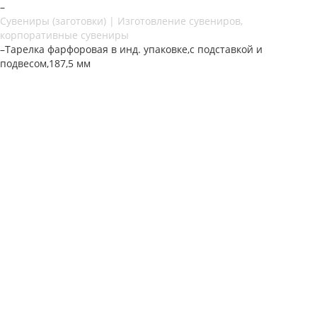
–
Сувениры (заготовки) | Изготовление сувениров,
корпоративные сувениры
–
Тарелка фарфоровая в инд. упаковке,с подставкой и
подвесом,187,5 мм