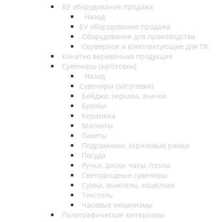
БУ оборудование продажа
Назад
БУ оборудование продажа
Оборудование для производства
Серверное и комплектующие для ПК
Канатно веревочная продукция
Сувениры (заготовки)
Назад
Сувениры (заготовки)
Бейджи, зеркала, значки
Брелки
Керамика
Магниты
Пакеты
Подрамники, акриловые рамки
Посуда
Ручки, диски, часы, пазлы
Светодиодные сувениры
Сумки, вымпелы, кошельки
Текстиль
Часовые механизмы
Полиграфические материалы