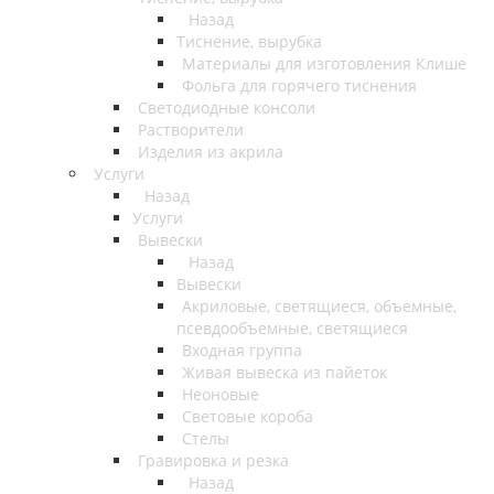
Назад
Тиснение, вырубка
Материалы для изготовления Клише
Фольга для горячего тиснения
Светодиодные консоли
Растворители
Изделия из акрила
Услуги
Назад
Услуги
Вывески
Назад
Вывески
Акриловые, светящиеся, объемные,
псевдообъемные, светящиеся
Входная группа
Живая вывеска из пайеток
Неоновые
Световые короба
Стелы
Гравировка и резка
Назад