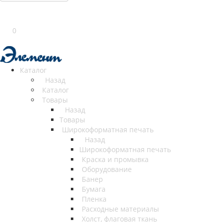
0
Каталог
Назад
Каталог
Товары
Назад
Товары
Широкоформатная печать
Назад
Широкоформатная печать
Краска и промывка
Оборудование
Банер
Бумага
Пленка
Расходные материалы
Холст, флаговая ткань