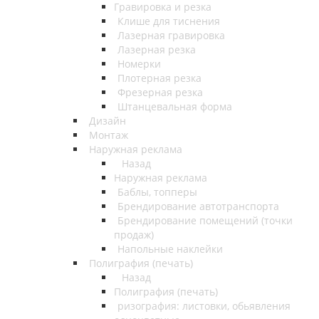
Гравировка и резка
Клише для тиснения
Лазерная гравировка
Лазерная резка
Номерки
Плотерная резка
Фрезерная резка
Штанцевальная форма
Дизайн
Монтаж
Наружная реклама
Назад
Наружная реклама
Баблы, топперы
Брендирование автотранспорта
Брендирование помещений (точки
продаж)
Напольные наклейки
Полиграфия (печать)
Назад
Полиграфия (печать)
ризография: листовки, обьявления