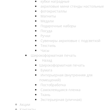
кубки наградные
акриловые мини стенды настольные
фотокристаллы
Магниты
Медали
Подарочные наборы
Посуда
Ручки
Сувениры акриловые с подсветкой
Текстиль
Часы
Широкоформатная печать
Назад
Широкоформатная печать
Бумага
Интерьерная (внутренняя для
помещений)
Постобработка
Самоклеящаяся пленка
Ткань
Экстерьерная (уличная)
Акции
Контакты