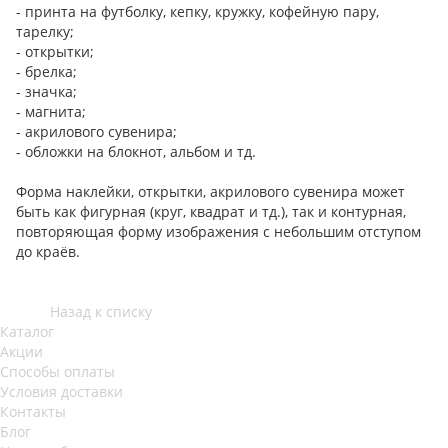
- принта на футболку, кепку, кружку, кофейную пару,
тарелку;
- открытки;
- брелка;
- значка;
- магнита;
- акрилового сувенира;
- обложки на блокнот, альбом и тд.
Форма наклейки, открытки, акрилового сувенира может
быть как фигурная (круг, квадрат и тд.), так и контурная,
повторяющая форму изображения с небольшим отступом
до краёв.
Назад к списку
Каталог
Акции
Способы оплаты
Условия доставки
Контакты
Блог