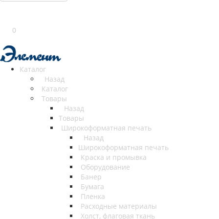
0
Каталог
Назад
Каталог
Товары
Назад
Товары
Широкоформатная печать
Назад
Широкоформатная печать
Краска и промывка
Оборудование
Банер
Бумага
Пленка
Расходные материалы
Холст, флаговая ткань