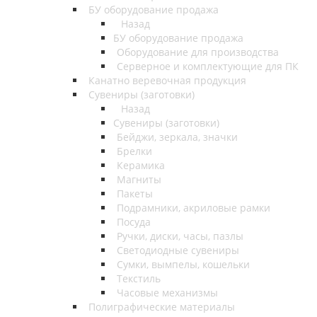
БУ оборудование продажа
Назад
БУ оборудование продажа
Оборудование для производства
Серверное и комплектующие для ПК
Канатно веревочная продукция
Сувениры (заготовки)
Назад
Сувениры (заготовки)
Бейджи, зеркала, значки
Брелки
Керамика
Магниты
Пакеты
Подрамники, акриловые рамки
Посуда
Ручки, диски, часы, пазлы
Светодиодные сувениры
Сумки, вымпелы, кошельки
Текстиль
Часовые механизмы
Полиграфические материалы