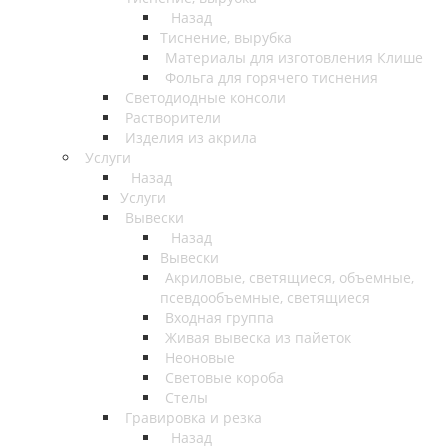
Назад
Тиснение, вырубка
Материалы для изготовления Клише
Фольга для горячего тиснения
Светодиодные консоли
Растворители
Изделия из акрила
Услуги
Назад
Услуги
Вывески
Назад
Вывески
Акриловые, светящиеся, объемные,
псевдообъемные, светящиеся
Входная группа
Живая вывеска из пайеток
Неоновые
Световые короба
Стелы
Гравировка и резка
Назад