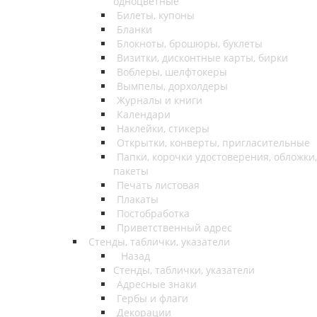
одноцветные
Билеты, купоны
Бланки
Блокноты, брошюры, буклеты
Визитки, дисконтные карты, бирки
Воблеры, шелфтокеры
Вымпелы, дорхолдеры
Журналы и книги
Календари
Наклейки, стикеры
Открытки, конверты, пригласительные
Папки, корочки удостоверения, обложки,
пакеты
Печать листовая
Плакаты
Постобработка
Приветственный адрес
Стенды, таблички, указатели
Назад
Стенды, таблички, указатели
Адресные знаки
Гербы и флаги
Декорации