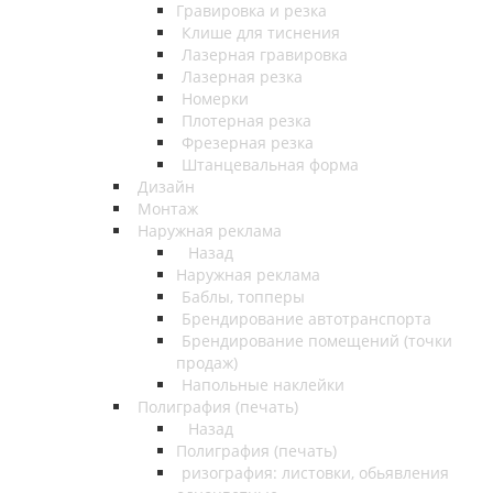
Гравировка и резка
Клише для тиснения
Лазерная гравировка
Лазерная резка
Номерки
Плотерная резка
Фрезерная резка
Штанцевальная форма
Дизайн
Монтаж
Наружная реклама
Назад
Наружная реклама
Баблы, топперы
Брендирование автотранспорта
Брендирование помещений (точки
продаж)
Напольные наклейки
Полиграфия (печать)
Назад
Полиграфия (печать)
ризография: листовки, обьявления