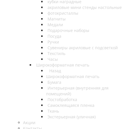
кубки наградные
акриловые мини стенды настольные
фотокристаллы
Магниты
Медали
Подарочные наборы
Посуда
Ручки
Сувениры акриловые с подсветкой
Текстиль
Часы
Широкоформатная печать
Назад
Широкоформатная печать
Бумага
Интерьерная (внутренняя для
помещений)
Постобработка
Самоклеящаяся пленка
Ткань
Экстерьерная (уличная)
Акции
Контакты