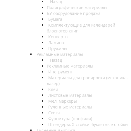
Назад
Полиграфические материалы
БУ оборудование продажа
Бумага
Комплектующие для календарей
блокнотов книг
Конверты
Ламинат
Пружины
Рекламные материалы
Назад
Рекламные материалы
Инструмент
Материалы для гравировки (механика-
лазер)
Клей
Листовые материалы
Мел, маркеры
Рулонные материалы
Скотч
Фурнитура (профили)
Штендеры, Х-стойки, буклетные стойки
Тиснение, вырубка