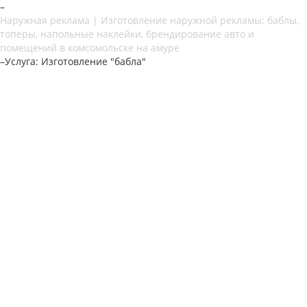
–
Наружная реклама | Изготовление наружной рекламы: баблы,
топеры, напольные наклейки, брендирование авто и
помещений в комсомольске на амуре
–
Услуга: Изготовление "бабла"