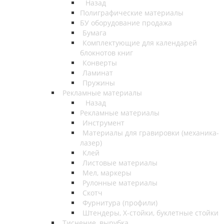
Назад
Полиграфические материалы
БУ оборудование продажа
Бумага
Комплектующие для календарей
блокнотов книг
Конверты
Ламинат
Пружины
Рекламные материалы
Назад
Рекламные материалы
Инструмент
Материалы для гравировки (механика-
лазер)
Клей
Листовые материалы
Мел, маркеры
Рулонные материалы
Скотч
Фурнитура (профили)
Штендеры, Х-стойки, буклетные стойки
Тиснение, вырубка