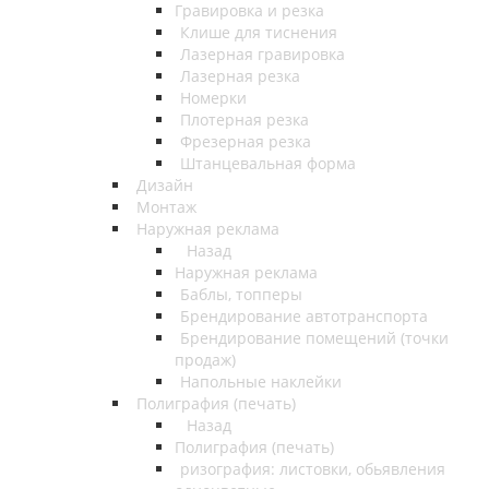
Гравировка и резка
Клише для тиснения
Лазерная гравировка
Лазерная резка
Номерки
Плотерная резка
Фрезерная резка
Штанцевальная форма
Дизайн
Монтаж
Наружная реклама
Назад
Наружная реклама
Баблы, топперы
Брендирование автотранспорта
Брендирование помещений (точки
продаж)
Напольные наклейки
Полиграфия (печать)
Назад
Полиграфия (печать)
ризография: листовки, обьявления