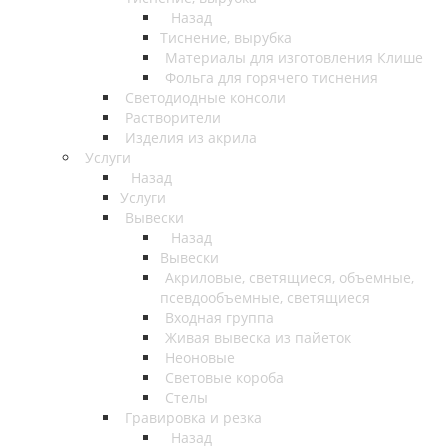
Назад
Тиснение, вырубка
Материалы для изготовления Клише
Фольга для горячего тиснения
Светодиодные консоли
Растворители
Изделия из акрила
Услуги
Назад
Услуги
Вывески
Назад
Вывески
Акриловые, светящиеся, объемные,
псевдообъемные, светящиеся
Входная группа
Живая вывеска из пайеток
Неоновые
Световые короба
Стелы
Гравировка и резка
Назад