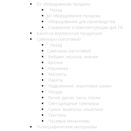
БУ оборудование продажа
Назад
БУ оборудование продажа
Оборудование для производства
Серверное и комплектующие для ПК
Канатно веревочная продукция
Сувениры (заготовки)
Назад
Сувениры (заготовки)
Бейджи, зеркала, значки
Брелки
Керамика
Магниты
Пакеты
Подрамники, акриловые рамки
Посуда
Ручки, диски, часы, пазлы
Светодиодные сувениры
Сумки, вымпелы, кошельки
Текстиль
Часовые механизмы
Полиграфические материалы