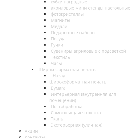
кубки наградные
акриловые мини стенды настольные
фотокристаллы
Магниты
Медали
Подарочные наборы
Посуда
Ручки
Сувениры акриловые с подсветкой
Текстиль
Часы
Широкоформатная печать
Назад
Широкоформатная печать
Бумага
Интерьерная (внутренняя для
помещений)
Постобработка
Самоклеящаяся пленка
Ткань
Экстерьерная (уличная)
Акции
Контакты