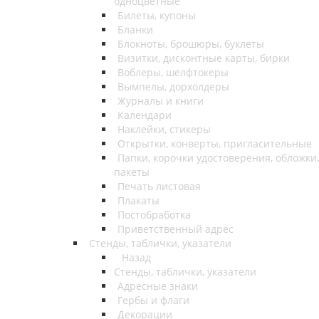
одноцветные
Билеты, купоны
Бланки
Блокноты, брошюры, буклеты
Визитки, дисконтные карты, бирки
Воблеры, шелфтокеры
Вымпелы, дорхолдеры
Журналы и книги
Календари
Наклейки, стикеры
Открытки, конверты, пригласительные
Папки, корочки удостоверения, обложки,
пакеты
Печать листовая
Плакаты
Постобработка
Приветственный адрес
Стенды, таблички, указатели
Назад
Стенды, таблички, указатели
Адресные знаки
Гербы и флаги
Декорации