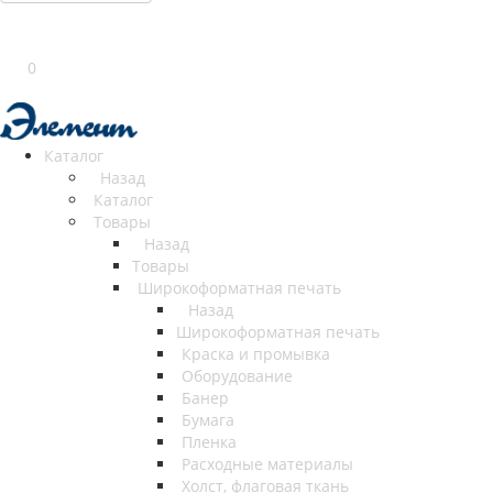
0
Каталог
Назад
Каталог
Товары
Назад
Товары
Широкоформатная печать
Назад
Широкоформатная печать
Краска и промывка
Оборудование
Банер
Бумага
Пленка
Расходные материалы
Холст, флаговая ткань