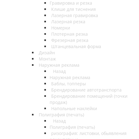
Гравировка и резка
Клише для тиснения
Лазерная гравировка
Лазерная резка
Номерки
Плотерная резка
Фрезерная резка
Штанцевальная форма
Дизайн
Монтаж
Наружная реклама
Назад
Наружная реклама
Баблы, топперы
Брендирование автотранспорта
Брендирование помещений (точки
продаж)
Напольные наклейки
Полиграфия (печать)
Назад
Полиграфия (печать)
ризография: листовки, обьявления