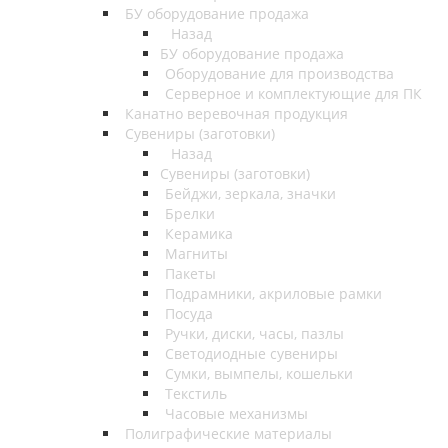
БУ оборудование продажа
Назад
БУ оборудование продажа
Оборудование для производства
Серверное и комплектующие для ПК
Канатно веревочная продукция
Сувениры (заготовки)
Назад
Сувениры (заготовки)
Бейджи, зеркала, значки
Брелки
Керамика
Магниты
Пакеты
Подрамники, акриловые рамки
Посуда
Ручки, диски, часы, пазлы
Светодиодные сувениры
Сумки, вымпелы, кошельки
Текстиль
Часовые механизмы
Полиграфические материалы