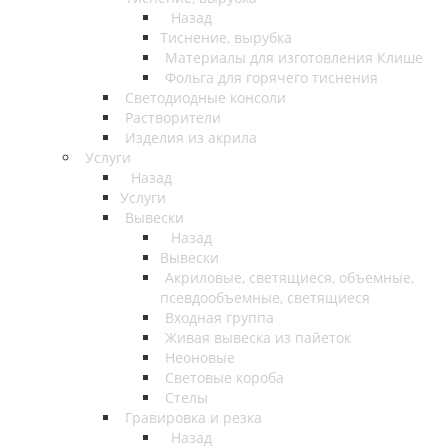
Назад
Тиснение, вырубка
Материалы для изготовления Клише
Фольга для горячего тиснения
Светодиодные консоли
Растворители
Изделия из акрила
Услуги
Назад
Услуги
Вывески
Назад
Вывески
Акриловые, светящиеся, объемные,
псевдообъемные, светящиеся
Входная группа
Живая вывеска из пайеток
Неоновые
Световые короба
Стелы
Гравировка и резка
Назад