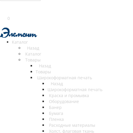
0
Каталог
Назад
Каталог
Товары
Назад
Товары
Широкоформатная печать
Назад
Широкоформатная печать
Краска и промывка
Оборудование
Банер
Бумага
Пленка
Расходные материалы
Холст, флаговая ткань