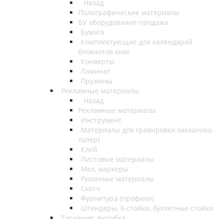
Назад
Полиграфические материалы
БУ оборудование продажа
Бумага
Комплектующие для календарей
блокнотов книг
Конверты
Ламинат
Пружины
Рекламные материалы
Назад
Рекламные материалы
Инструмент
Материалы для гравировки (механика-
лазер)
Клей
Листовые материалы
Мел, маркеры
Рулонные материалы
Скотч
Фурнитура (профили)
Штендеры, Х-стойки, буклетные стойки
Тиснение, вырубка