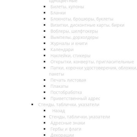
одноцветные
Билеты, купоны
Бланки
Блокноты, брошюры, буклеты
Визитки, дисконтные карты, бирки
Воблеры, шелфтокеры
Вымпелы, дорхолдеры
Журналы и книги
Календари
Наклейки, стикеры
Открытки, конверты, пригласительные
Папки, корочки удостоверения, обложки,
пакеты
Печать листовая
Плакаты
Постобработка
Приветственный адрес
Стенды, таблички, указатели
Назад
Стенды, таблички, указатели
Адресные знаки
Гербы и флаги
Декорации