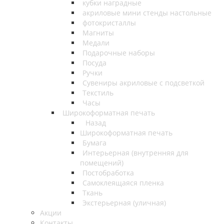
кубки наградные
акриловые мини стенды настольные
фотокристаллы
Магниты
Медали
Подарочные наборы
Посуда
Ручки
Сувениры акриловые с подсветкой
Текстиль
Часы
Широкоформатная печать
Назад
Широкоформатная печать
Бумага
Интерьерная (внутренняя для
помещений)
Постобработка
Самоклеящаяся пленка
Ткань
Экстерьерная (уличная)
Акции
Контакты