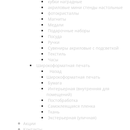
кубки наградные
акриловые мини стенды настольные
фотокристаллы
Магниты
Медали
Подарочные наборы
Посуда
Ручки
Сувениры акриловые с подсветкой
Текстиль
Часы
Широкоформатная печать
Назад
Широкоформатная печать
Бумага
Интерьерная (внутренняя для
помещений)
Постобработка
Самоклеящаяся пленка
Ткань
Экстерьерная (уличная)
Акции
Контакты