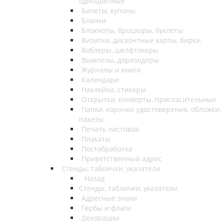
одноцветные
Билеты, купоны
Бланки
Блокноты, брошюры, буклеты
Визитки, дисконтные карты, бирки
Воблеры, шелфтокеры
Вымпелы, дорхолдеры
Журналы и книги
Календари
Наклейки, стикеры
Открытки, конверты, пригласительные
Папки, корочки удостоверения, обложки,
пакеты
Печать листовая
Плакаты
Постобработка
Приветственный адрес
Стенды, таблички, указатели
Назад
Стенды, таблички, указатели
Адресные знаки
Гербы и флаги
Декорации