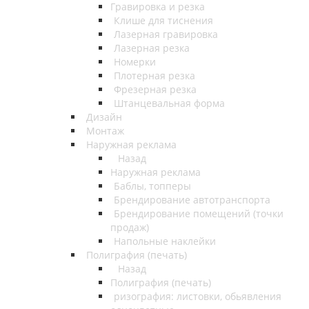
Гравировка и резка
Клише для тиснения
Лазерная гравировка
Лазерная резка
Номерки
Плотерная резка
Фрезерная резка
Штанцевальная форма
Дизайн
Монтаж
Наружная реклама
Назад
Наружная реклама
Баблы, топперы
Брендирование автотранспорта
Брендирование помещений (точки
продаж)
Напольные наклейки
Полиграфия (печать)
Назад
Полиграфия (печать)
ризография: листовки, обьявления