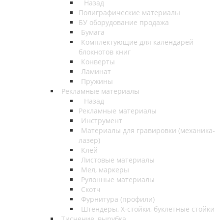
Назад
Полиграфические материалы
БУ оборудование продажа
Бумага
Комплектующие для календарей
блокнотов книг
Конверты
Ламинат
Пружины
Рекламные материалы
Назад
Рекламные материалы
Инструмент
Материалы для гравировки (механика-
лазер)
Клей
Листовые материалы
Мел, маркеры
Рулонные материалы
Скотч
Фурнитура (профили)
Штендеры, Х-стойки, буклетные стойки
Тиснение, вырубка