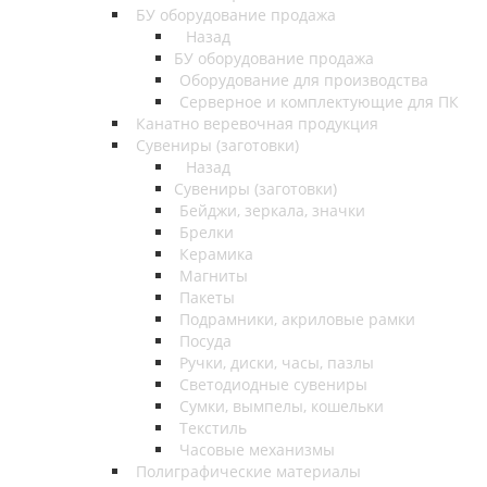
БУ оборудование продажа
Назад
БУ оборудование продажа
Оборудование для производства
Серверное и комплектующие для ПК
Канатно веревочная продукция
Сувениры (заготовки)
Назад
Сувениры (заготовки)
Бейджи, зеркала, значки
Брелки
Керамика
Магниты
Пакеты
Подрамники, акриловые рамки
Посуда
Ручки, диски, часы, пазлы
Светодиодные сувениры
Сумки, вымпелы, кошельки
Текстиль
Часовые механизмы
Полиграфические материалы