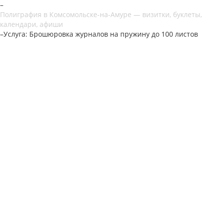
–
Полиграфия в Комсомольске-на-Амуре — визитки, буклеты,
календари, афиши
–
Услуга: Брошюровка журналов на пружину до 100 листов