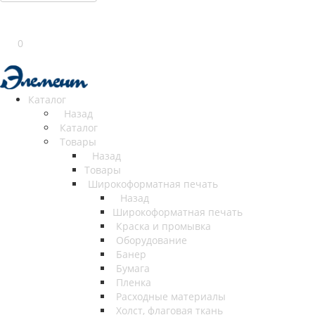
0
Каталог
Назад
Каталог
Товары
Назад
Товары
Широкоформатная печать
Назад
Широкоформатная печать
Краска и промывка
Оборудование
Банер
Бумага
Пленка
Расходные материалы
Холст, флаговая ткань