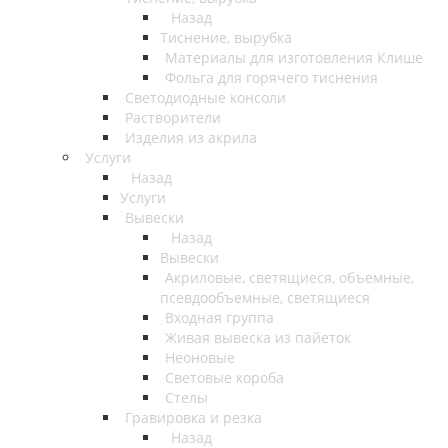
Назад
Тиснение, вырубка
Материалы для изготовления Клише
Фольга для горячего тиснения
Светодиодные консоли
Растворители
Изделия из акрила
Услуги
Назад
Услуги
Вывески
Назад
Вывески
Акриловые, светящиеся, объемные,
псевдообъемные, светящиеся
Входная группа
Живая вывеска из пайеток
Неоновые
Световые короба
Стелы
Гравировка и резка
Назад