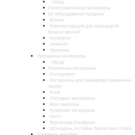
Назад
Полиграфические материалы
БУ оборудование продажа
Бумага
Комплектующие для календарей
блокнотов книг
Конверты
Ламинат
Пружины
Рекламные материалы
Назад
Рекламные материалы
Инструмент
Материалы для гравировки (механика-
лазер)
Клей
Листовые материалы
Мел, маркеры
Рулонные материалы
Скотч
Фурнитура (профили)
Штендеры, Х-стойки, буклетные стойки
Тиснение, вырубка