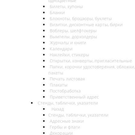
одноцветные
Билеты, купоны
Бланки
Блокноты, брошюры, буклеты
Визитки, дисконтные карты, бирки
Воблеры, шелфтокеры
Вымпелы, дорхолдеры
Журналы и книги
Календари
Наклейки, стикеры
Открытки, конверты, пригласительные
Папки, корочки удостоверения, обложки,
пакеты
Печать листовая
Плакаты
Постобработка
Приветственный адрес
Стенды, таблички, указатели
Назад
Стенды, таблички, указатели
Адресные знаки
Гербы и флаги
Декорации