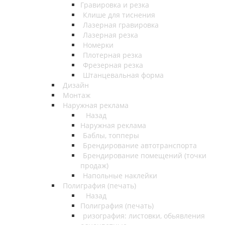
Гравировка и резка
Клише для тиснения
Лазерная гравировка
Лазерная резка
Номерки
Плотерная резка
Фрезерная резка
Штанцевальная форма
Дизайн
Монтаж
Наружная реклама
Назад
Наружная реклама
Баблы, топперы
Брендирование автотранспорта
Брендирование помещений (точки
продаж)
Напольные наклейки
Полиграфия (печать)
Назад
Полиграфия (печать)
ризография: листовки, обьявления