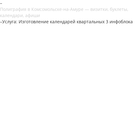
–
Полиграфия в Комсомольске-на-Амуре — визитки, буклеты,
календари, афиши
–
Услуга: Изготовление календарей квартальных 3 инфоблока