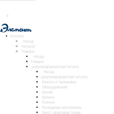
0
Каталог
Назад
Каталог
Товары
Назад
Товары
Широкоформатная печать
Назад
Широкоформатная печать
Краска и промывка
Оборудование
Банер
Бумага
Пленка
Расходные материалы
Холст, флаговая ткань