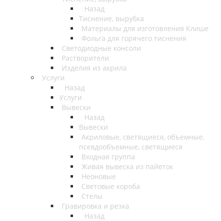
Назад
Тиснение, вырубка
Материалы для изготовления Клише
Фольга для горячего тиснения
Светодиодные консоли
Растворители
Изделия из акрила
Услуги
Назад
Услуги
Вывески
Назад
Вывески
Акриловые, светящиеся, объемные,
псевдообъемные, светящиеся
Входная группа
Живая вывеска из пайеток
Неоновые
Световые короба
Стелы
Гравировка и резка
Назад