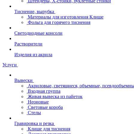
Штендеры, Х-стойки, буклетные стойки
Тиснение, вырубка
Материалы для изготовления Клише
Фольга для горячего тиснения
Светодиодные консоли
Растворители
Изделия из акрила
Услуги
Вывески
Акриловые, светящиеся, объемные, псевдообъемны
Входная группа
Живая вывеска из пайеток
Неоновые
Световые короба
Стелы
Гравировка и резка
Клише для тиснения