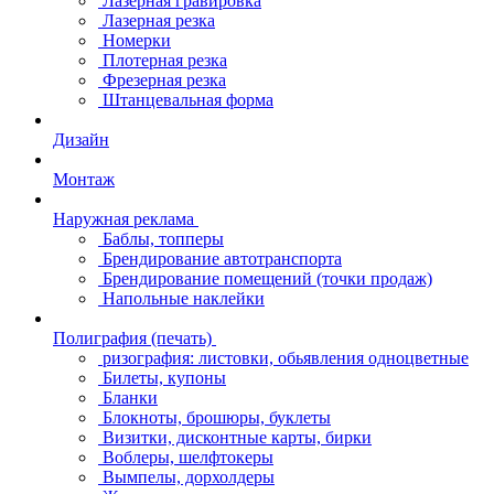
Лазерная гравировка
Лазерная резка
Номерки
Плотерная резка
Фрезерная резка
Штанцевальная форма
Дизайн
Монтаж
Наружная реклама
Баблы, топперы
Брендирование автотранспорта
Брендирование помещений (точки продаж)
Напольные наклейки
Полиграфия (печать)
ризография: листовки, обьявления одноцветные
Билеты, купоны
Бланки
Блокноты, брошюры, буклеты
Визитки, дисконтные карты, бирки
Воблеры, шелфтокеры
Вымпелы, дорхолдеры