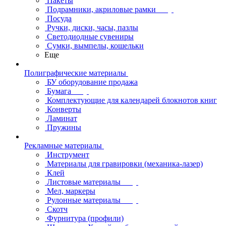
Пакеты
Подрамники, акриловые рамки
Посуда
Ручки, диски, часы, пазлы
Светодиодные сувениры
Сумки, вымпелы, кошельки
Еще
Полиграфические материалы
БУ оборудование продажа
Бумага
Комплектующие для календарей блокнотов книг
Конверты
Ламинат
Пружины
Рекламные материалы
Инструмент
Материалы для гравировки (механика-лазер)
Клей
Листовые материалы
Мел, маркеры
Рулонные материалы
Скотч
Фурнитура (профили)