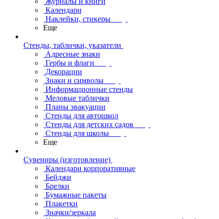
Журналы и книги
Календари
Наклейки, стикеры
Еще
Стенды, таблички, указатели
Адресные знаки
Гербы и флаги
Декорации
Знаки и символы
Информационные стенды
Меловые таблички
Планы эвакуации
Стенды для автошкол
Стенды для детских садов
Стенды для школы
Еще
Сувениры (изготовление)
Календари корпоративные
Бейджи
Брелки
Бумажные пакеты
Плакетки
Значки/зеркала