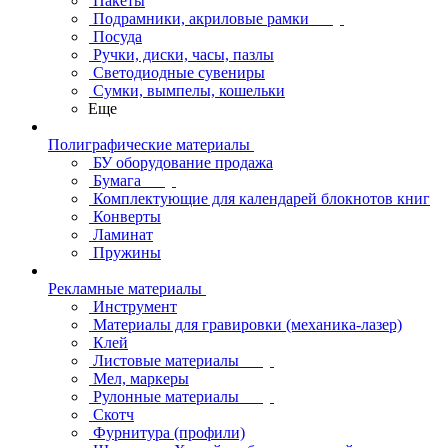
Пакеты
Подрамники, акриловые рамки
Посуда
Ручки, диски, часы, пазлы
Светодиодные сувениры
Сумки, вымпелы, кошельки
Еще
Полиграфические материалы
БУ оборудование продажа
Бумага
Комплектующие для календарей блокнотов книг
Конверты
Ламинат
Пружины
Рекламные материалы
Инструмент
Материалы для гравировки (механика-лазер)
Клей
Листовые материалы
Мел, маркеры
Рулонные материалы
Скотч
Фурнитура (профили)