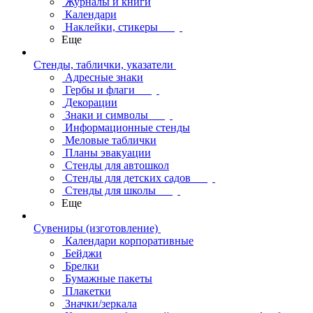
Журналы и книги
Календари
Наклейки, стикеры
Еще
Стенды, таблички, указатели
Адресные знаки
Гербы и флаги
Декорации
Знаки и символы
Информационные стенды
Меловые таблички
Планы эвакуации
Стенды для автошкол
Стенды для детских садов
Стенды для школы
Еще
Сувениры (изготовление)
Календари корпоративные
Бейджи
Брелки
Бумажные пакеты
Плакетки
Значки/зеркала