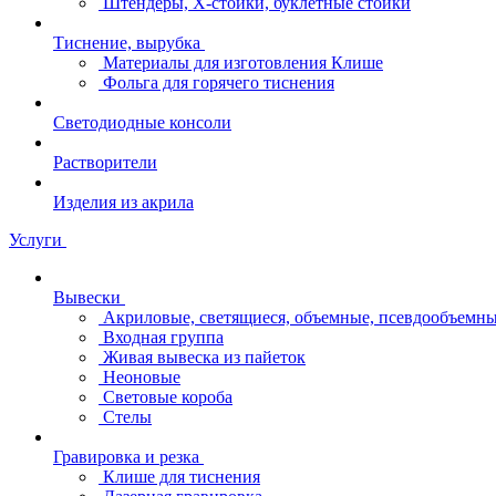
Штендеры, Х-стойки, буклетные стойки
Тиснение, вырубка
Материалы для изготовления Клише
Фольга для горячего тиснения
Светодиодные консоли
Растворители
Изделия из акрила
Услуги
Вывески
Акриловые, светящиеся, объемные, псевдообъемны
Входная группа
Живая вывеска из пайеток
Неоновые
Световые короба
Стелы
Гравировка и резка
Клише для тиснения