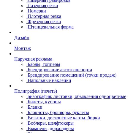
Лазерная гравировка
Лазерная резка
Номерки
Плотерная резка
Фрезерная резка
Штанцевальная форма
Дизайн
Монтаж
Наружная реклама
Баблы, топперы
Брендирование автотранспорта
Брендирование помещений (точки продаж)
Напольные наклейки
Полиграфия (печать)
ризография: листовки, обьявления одноцветные
Билеты, купоны
Бланки
Блокноты, брошюры, буклеты
Визитки, дисконтные карты, бирки
Воблеры, шелфтокеры
Вымпелы, дорхолдеры