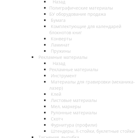
Назад
Полиграфические материалы
БУ оборудование продажа
Бумага
Комплектующие для календарей
блокнотов книг
Конверты
Ламинат
Пружины
Рекламные материалы
Назад
Рекламные материалы
Инструмент
Материалы для гравировки (механика-
лазер)
Клей
Листовые материалы
Мел, маркеры
Рулонные материалы
Скотч
Фурнитура (профили)
Штендеры, Х-стойки, буклетные стойки
Тиснение, вырубка