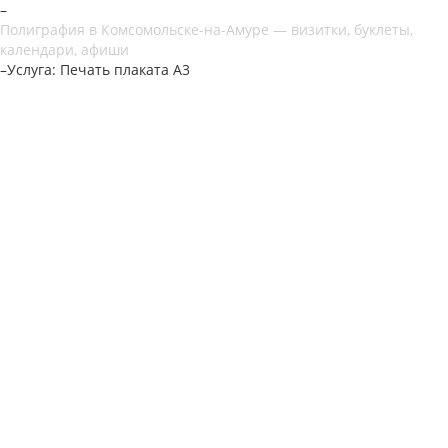
–
Полиграфия в Комсомольске-на-Амуре — визитки, буклеты,
календари, афиши
–
Услуга: Печать плаката А3