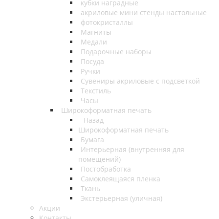
кубки наградные
акриловые мини стенды настольные
фотокристаллы
Магниты
Медали
Подарочные наборы
Посуда
Ручки
Сувениры акриловые с подсветкой
Текстиль
Часы
Широкоформатная печать
Назад
Широкоформатная печать
Бумага
Интерьерная (внутренняя для
помещений)
Постобработка
Самоклеящаяся пленка
Ткань
Экстерьерная (уличная)
Акции
Контакты