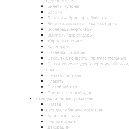
одноцветные
Билеты, купоны
Бланки
Блокноты, брошюры, буклеты
Визитки, дисконтные карты, бирки
Воблеры, шелфтокеры
Вымпелы, дорхолдеры
Журналы и книги
Календари
Наклейки, стикеры
Открытки, конверты, пригласительные
Папки, корочки удостоверения, обложки,
пакеты
Печать листовая
Плакаты
Постобработка
Приветственный адрес
Стенды, таблички, указатели
Назад
Стенды, таблички, указатели
Адресные знаки
Гербы и флаги
Декорации