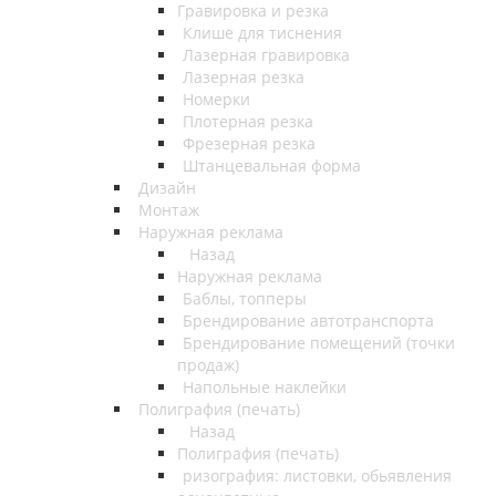
Гравировка и резка
Клише для тиснения
Лазерная гравировка
Лазерная резка
Номерки
Плотерная резка
Фрезерная резка
Штанцевальная форма
Дизайн
Монтаж
Наружная реклама
Назад
Наружная реклама
Баблы, топперы
Брендирование автотранспорта
Брендирование помещений (точки
продаж)
Напольные наклейки
Полиграфия (печать)
Назад
Полиграфия (печать)
ризография: листовки, обьявления