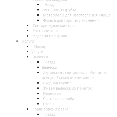
Назад
Тиснение, вырубка
Материалы для изготовления Клише
Фольга для горячего тиснения
Светодиодные консоли
Растворители
Изделия из акрила
Услуги
Назад
Услуги
Вывески
Назад
Вывески
Акриловые, светящиеся, объемные,
псевдообъемные, светящиеся
Входная группа
Живая вывеска из пайеток
Неоновые
Световые короба
Стелы
Гравировка и резка
Назад