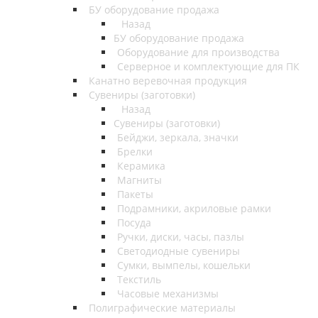
БУ оборудование продажа
Назад
БУ оборудование продажа
Оборудование для производства
Серверное и комплектующие для ПК
Канатно веревочная продукция
Сувениры (заготовки)
Назад
Сувениры (заготовки)
Бейджи, зеркала, значки
Брелки
Керамика
Магниты
Пакеты
Подрамники, акриловые рамки
Посуда
Ручки, диски, часы, пазлы
Светодиодные сувениры
Сумки, вымпелы, кошельки
Текстиль
Часовые механизмы
Полиграфические материалы