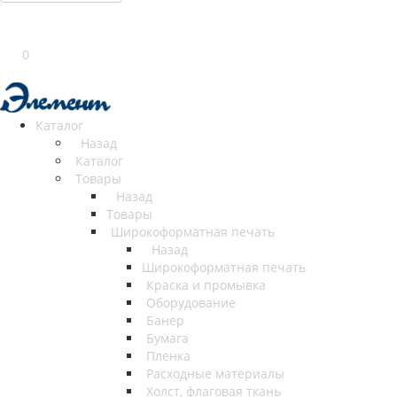
0
Каталог
Назад
Каталог
Товары
Назад
Товары
Широкоформатная печать
Назад
Широкоформатная печать
Краска и промывка
Оборудование
Банер
Бумага
Пленка
Расходные материалы
Холст, флаговая ткань