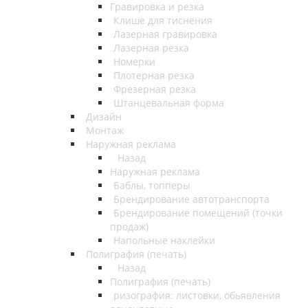
Гравировка и резка
Клише для тиснения
Лазерная гравировка
Лазерная резка
Номерки
Плотерная резка
Фрезерная резка
Штанцевальная форма
Дизайн
Монтаж
Наружная реклама
Назад
Наружная реклама
Баблы, топперы
Брендирование автотранспорта
Брендирование помещений (точки
продаж)
Напольные наклейки
Полиграфия (печать)
Назад
Полиграфия (печать)
ризография: листовки, обьявления