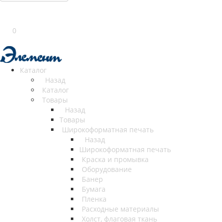
0
Каталог
Назад
Каталог
Товары
Назад
Товары
Широкоформатная печать
Назад
Широкоформатная печать
Краска и промывка
Оборудование
Банер
Бумага
Пленка
Расходные материалы
Холст, флаговая ткань