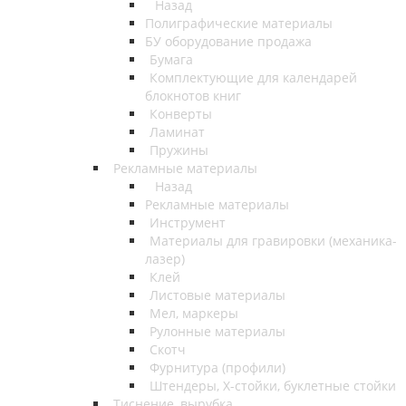
Назад
Полиграфические материалы
БУ оборудование продажа
Бумага
Комплектующие для календарей
блокнотов книг
Конверты
Ламинат
Пружины
Рекламные материалы
Назад
Рекламные материалы
Инструмент
Материалы для гравировки (механика-
лазер)
Клей
Листовые материалы
Мел, маркеры
Рулонные материалы
Скотч
Фурнитура (профили)
Штендеры, Х-стойки, буклетные стойки
Тиснение, вырубка