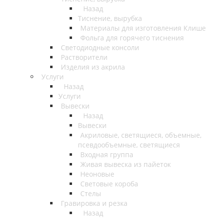
Назад
Тиснение, вырубка
Материалы для изготовления Клише
Фольга для горячего тиснения
Светодиодные консоли
Растворители
Изделия из акрила
Услуги
Назад
Услуги
Вывески
Назад
Вывески
Акриловые, светящиеся, объемные,
псевдообъемные, светящиеся
Входная группа
Живая вывеска из пайеток
Неоновые
Световые короба
Стелы
Гравировка и резка
Назад