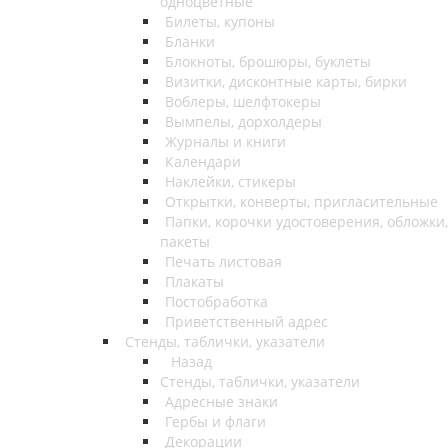
одноцветные
Билеты, купоны
Бланки
Блокноты, брошюры, буклеты
Визитки, дисконтные карты, бирки
Воблеры, шелфтокеры
Вымпелы, дорхолдеры
Журналы и книги
Календари
Наклейки, стикеры
Открытки, конверты, пригласительные
Папки, корочки удостоверения, обложки,
пакеты
Печать листовая
Плакаты
Постобработка
Приветственный адрес
Стенды, таблички, указатели
Назад
Стенды, таблички, указатели
Адресные знаки
Гербы и флаги
Декорации