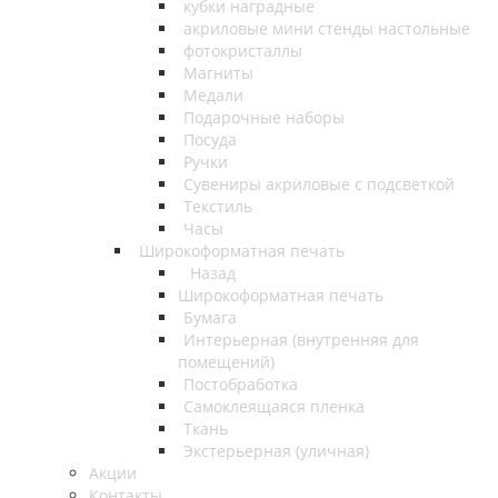
кубки наградные
акриловые мини стенды настольные
фотокристаллы
Магниты
Медали
Подарочные наборы
Посуда
Ручки
Сувениры акриловые с подсветкой
Текстиль
Часы
Широкоформатная печать
Назад
Широкоформатная печать
Бумага
Интерьерная (внутренняя для
помещений)
Постобработка
Самоклеящаяся пленка
Ткань
Экстерьерная (уличная)
Акции
Контакты