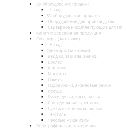
БУ оборудование продажа
Назад
БУ оборудование продажа
Оборудование для производства
Серверное и комплектующие для ПК
Канатно веревочная продукция
Сувениры (заготовки)
Назад
Сувениры (заготовки)
Бейджи, зеркала, значки
Брелки
Керамика
Магниты
Пакеты
Подрамники, акриловые рамки
Посуда
Ручки, диски, часы, пазлы
Светодиодные сувениры
Сумки, вымпелы, кошельки
Текстиль
Часовые механизмы
Полиграфические материалы