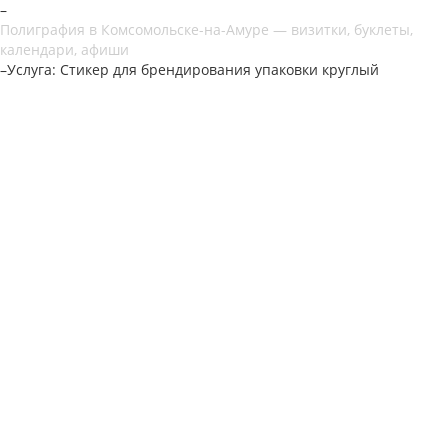
–
Полиграфия в Комсомольске-на-Амуре — визитки, буклеты,
календари, афиши
–
Услуга: Стикер для брендирования упаковки круглый