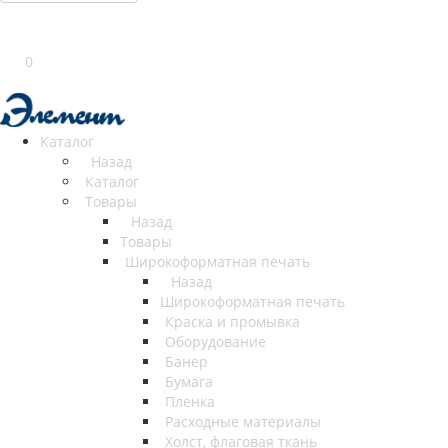
0
Каталог
Назад
Каталог
Товары
Назад
Товары
Широкоформатная печать
Назад
Широкоформатная печать
Краска и промывка
Оборудование
Банер
Бумага
Пленка
Расходные материалы
Холст, флаговая ткань