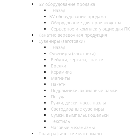
БУ оборудование продажа
Назад
БУ оборудование продажа
Оборудование для производства
Серверное и комплектующие для ПК
Канатно веревочная продукция
Сувениры (заготовки)
Назад
Сувениры (заготовки)
Бейджи, зеркала, значки
Брелки
Керамика
Магниты
Пакеты
Подрамники, акриловые рамки
Посуда
Ручки, диски, часы, пазлы
Светодиодные сувениры
Сумки, вымпелы, кошельки
Текстиль
Часовые механизмы
Полиграфические материалы