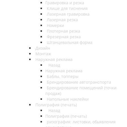
Гравировка и резка
Клише для тиснения
Лазерная гравировка
Лазерная резка
Номерки
Плотерная резка
Фрезерная резка
Штанцевальная форма
Дизайн
Монтаж
Наружная реклама
Назад
Наружная реклама
Баблы, топперы
Брендирование автотранспорта
Брендирование помещений (точки
продаж)
Напольные наклейки
Полиграфия (печать)
Назад
Полиграфия (печать)
ризография: листовки, обьявления