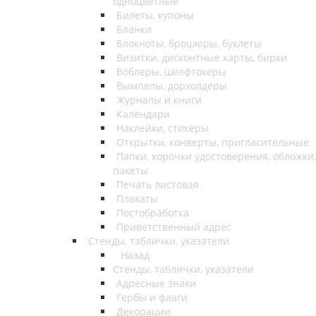
одноцветные
Билеты, купоны
Бланки
Блокноты, брошюры, буклеты
Визитки, дисконтные карты, бирки
Воблеры, шелфтокеры
Вымпелы, дорхолдеры
Журналы и книги
Календари
Наклейки, стикеры
Открытки, конверты, пригласительные
Папки, корочки удостоверения, обложки,
пакеты
Печать листовая
Плакаты
Постобработка
Приветственный адрес
Стенды, таблички, указатели
Назад
Стенды, таблички, указатели
Адресные знаки
Гербы и флаги
Декорации