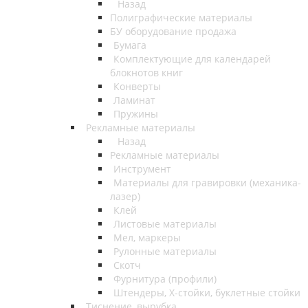
Назад
Полиграфические материалы
БУ оборудование продажа
Бумага
Комплектующие для календарей
блокнотов книг
Конверты
Ламинат
Пружины
Рекламные материалы
Назад
Рекламные материалы
Инструмент
Материалы для гравировки (механика-
лазер)
Клей
Листовые материалы
Мел, маркеры
Рулонные материалы
Скотч
Фурнитура (профили)
Штендеры, Х-стойки, буклетные стойки
Тиснение, вырубка