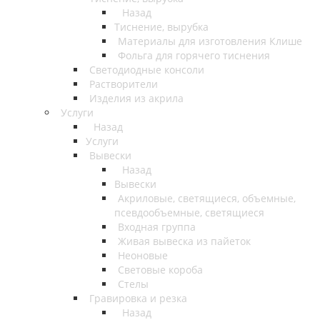
Назад
Тиснение, вырубка
Материалы для изготовления Клише
Фольга для горячего тиснения
Светодиодные консоли
Растворители
Изделия из акрила
Услуги
Назад
Услуги
Вывески
Назад
Вывески
Акриловые, светящиеся, объемные,
псевдообъемные, светящиеся
Входная группа
Живая вывеска из пайеток
Неоновые
Световые короба
Стелы
Гравировка и резка
Назад