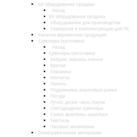
БУ оборудование продажа
Назад
БУ оборудование продажа
Оборудование для производства
Серверное и комплектующие для ПК
Канатно веревочная продукция
Сувениры (заготовки)
Назад
Сувениры (заготовки)
Бейджи, зеркала, значки
Брелки
Керамика
Магниты
Пакеты
Подрамники, акриловые рамки
Посуда
Ручки, диски, часы, пазлы
Светодиодные сувениры
Сумки, вымпелы, кошельки
Текстиль
Часовые механизмы
Полиграфические материалы