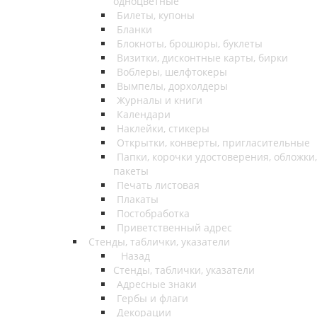
одноцветные
Билеты, купоны
Бланки
Блокноты, брошюры, буклеты
Визитки, дисконтные карты, бирки
Воблеры, шелфтокеры
Вымпелы, дорхолдеры
Журналы и книги
Календари
Наклейки, стикеры
Открытки, конверты, пригласительные
Папки, корочки удостоверения, обложки,
пакеты
Печать листовая
Плакаты
Постобработка
Приветственный адрес
Стенды, таблички, указатели
Назад
Стенды, таблички, указатели
Адресные знаки
Гербы и флаги
Декорации