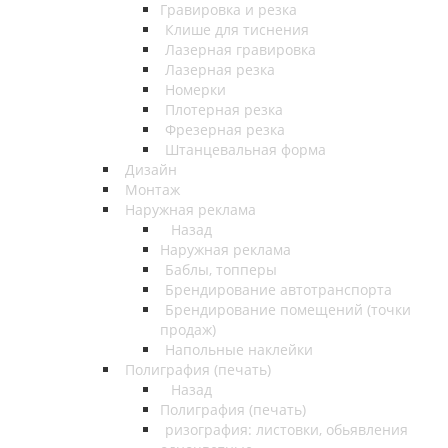
Гравировка и резка
Клише для тиснения
Лазерная гравировка
Лазерная резка
Номерки
Плотерная резка
Фрезерная резка
Штанцевальная форма
Дизайн
Монтаж
Наружная реклама
Назад
Наружная реклама
Баблы, топперы
Брендирование автотранспорта
Брендирование помещений (точки
продаж)
Напольные наклейки
Полиграфия (печать)
Назад
Полиграфия (печать)
ризография: листовки, обьявления