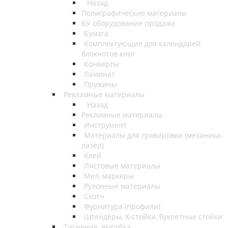
Назад
Полиграфические материалы
БУ оборудование продажа
Бумага
Комплектующие для календарей
блокнотов книг
Конверты
Ламинат
Пружины
Рекламные материалы
Назад
Рекламные материалы
Инструмент
Материалы для гравировки (механика-
лазер)
Клей
Листовые материалы
Мел, маркеры
Рулонные материалы
Скотч
Фурнитура (профили)
Штендеры, Х-стойки, буклетные стойки
Тиснение, вырубка