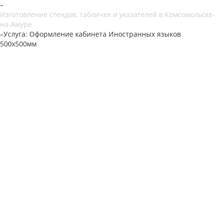
–
Изготовление стендов, табличек и указателей в Комсомольске-
на-Амуре
–
Услуга: Оформление кабинета Иностранных языков
500х500мм