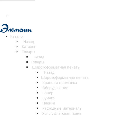
0
Каталог
Назад
Каталог
Товары
Назад
Товары
Широкоформатная печать
Назад
Широкоформатная печать
Краска и промывка
Оборудование
Банер
Бумага
Пленка
Расходные материалы
Холст, флаговая ткань