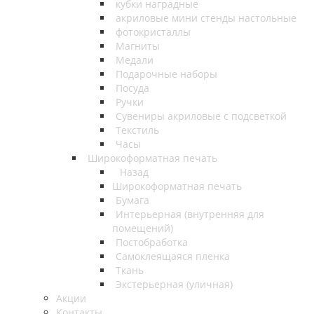
кубки наградные
акриловые мини стенды настольные
фотокристаллы
Магниты
Медали
Подарочные наборы
Посуда
Ручки
Сувениры акриловые с подсветкой
Текстиль
Часы
Широкоформатная печать
Назад
Широкоформатная печать
Бумага
Интерьерная (внутренняя для
помещений)
Постобработка
Самоклеящаяся пленка
Ткань
Экстерьерная (уличная)
Акции
Контакты