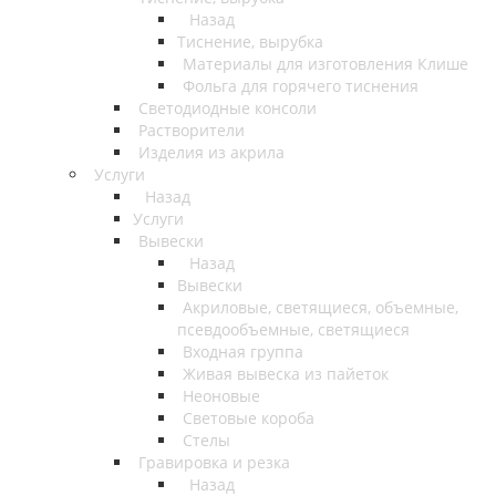
Назад
Тиснение, вырубка
Материалы для изготовления Клише
Фольга для горячего тиснения
Светодиодные консоли
Растворители
Изделия из акрила
Услуги
Назад
Услуги
Вывески
Назад
Вывески
Акриловые, светящиеся, объемные,
псевдообъемные, светящиеся
Входная группа
Живая вывеска из пайеток
Неоновые
Световые короба
Стелы
Гравировка и резка
Назад