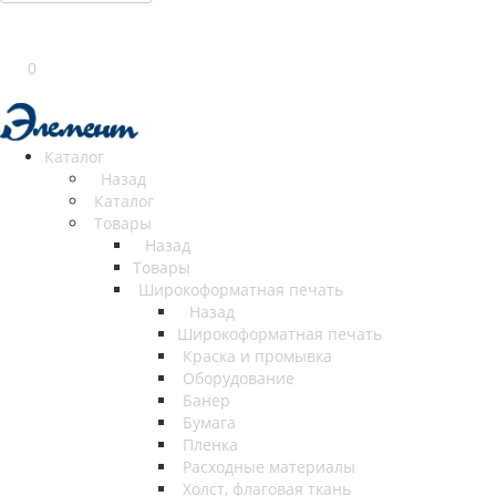
0
Каталог
Назад
Каталог
Товары
Назад
Товары
Широкоформатная печать
Назад
Широкоформатная печать
Краска и промывка
Оборудование
Банер
Бумага
Пленка
Расходные материалы
Холст, флаговая ткань