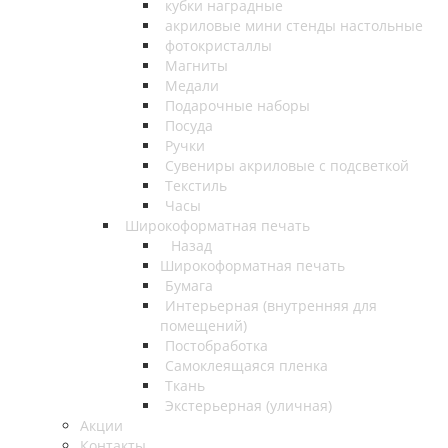
кубки наградные
акриловые мини стенды настольные
фотокристаллы
Магниты
Медали
Подарочные наборы
Посуда
Ручки
Сувениры акриловые с подсветкой
Текстиль
Часы
Широкоформатная печать
Назад
Широкоформатная печать
Бумага
Интерьерная (внутренняя для
помещений)
Постобработка
Самоклеящаяся пленка
Ткань
Экстерьерная (уличная)
Акции
Контакты