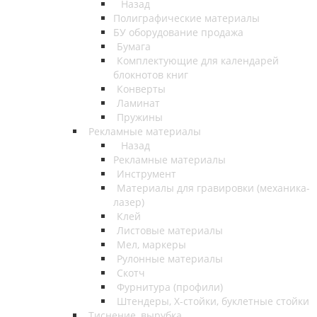
Назад
Полиграфические материалы
БУ оборудование продажа
Бумага
Комплектующие для календарей
блокнотов книг
Конверты
Ламинат
Пружины
Рекламные материалы
Назад
Рекламные материалы
Инструмент
Материалы для гравировки (механика-
лазер)
Клей
Листовые материалы
Мел, маркеры
Рулонные материалы
Скотч
Фурнитура (профили)
Штендеры, Х-стойки, буклетные стойки
Тиснение, вырубка