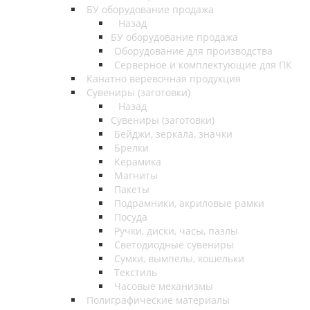
БУ оборудование продажа
Назад
БУ оборудование продажа
Оборудование для производства
Серверное и комплектующие для ПК
Канатно веревочная продукция
Сувениры (заготовки)
Назад
Сувениры (заготовки)
Бейджи, зеркала, значки
Брелки
Керамика
Магниты
Пакеты
Подрамники, акриловые рамки
Посуда
Ручки, диски, часы, пазлы
Светодиодные сувениры
Сумки, вымпелы, кошельки
Текстиль
Часовые механизмы
Полиграфические материалы