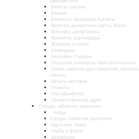
одноцветные
Билеты, купоны
Бланки
Блокноты, брошюры, буклеты
Визитки, дисконтные карты, бирки
Воблеры, шелфтокеры
Вымпелы, дорхолдеры
Журналы и книги
Календари
Наклейки, стикеры
Открытки, конверты, пригласительные
Папки, корочки удостоверения, обложки,
пакеты
Печать листовая
Плакаты
Постобработка
Приветственный адрес
Стенды, таблички, указатели
Назад
Стенды, таблички, указатели
Адресные знаки
Гербы и флаги
Декорации