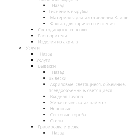
Назад
Тиснение, вырубка
Материалы для изготовления Клише
Фольга для горячего тиснения
Светодиодные консоли
Растворители
Изделия из акрила
Услуги
Назад
Услуги
Вывески
Назад
Вывески
Акриловые, светящиеся, объемные,
псевдообъемные, светящиеся
Входная группа
Живая вывеска из пайеток
Неоновые
Световые короба
Стелы
Гравировка и резка
Назад