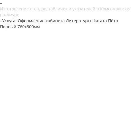
–
Изготовление стендов, табличек и указателей в Комсомольске-
на-Амуре
–
Услуга: Оформление кабинета Литературы Цитaта Пётр
Первый 760х300мм