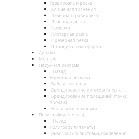
Гравировка и резка
Клише для тиснения
Лазерная гравировка
Лазерная резка
Номерки
Плотерная резка
Фрезерная резка
Штанцевальная форма
Дизайн
Монтаж
Наружная реклама
Назад
Наружная реклама
Баблы, топперы
Брендирование автотранспорта
Брендирование помещений (точки
продаж)
Напольные наклейки
Полиграфия (печать)
Назад
Полиграфия (печать)
ризография: листовки, обьявления