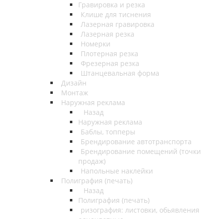
Гравировка и резка
Клише для тиснения
Лазерная гравировка
Лазерная резка
Номерки
Плотерная резка
Фрезерная резка
Штанцевальная форма
Дизайн
Монтаж
Наружная реклама
Назад
Наружная реклама
Баблы, топперы
Брендирование автотранспорта
Брендирование помещений (точки
продаж)
Напольные наклейки
Полиграфия (печать)
Назад
Полиграфия (печать)
ризография: листовки, обьявления