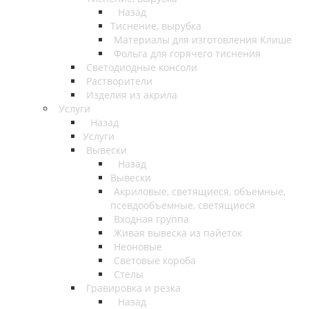
Назад
Тиснение, вырубка
Материалы для изготовления Клише
Фольга для горячего тиснения
Светодиодные консоли
Растворители
Изделия из акрила
Услуги
Назад
Услуги
Вывески
Назад
Вывески
Акриловые, светящиеся, объемные,
псевдообъемные, светящиеся
Входная группа
Живая вывеска из пайеток
Неоновые
Световые короба
Стелы
Гравировка и резка
Назад