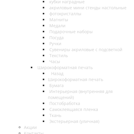
кубки наградные
акриловые мини стенды настольные
фотокристаллы
Магниты
Медали
Подарочные наборы
Посуда
Ручки
Сувениры акриловые с подсветкой
Текстиль
Часы
Широкоформатная печать
Назад
Широкоформатная печать
Бумага
Интерьерная (внутренняя для
помещений)
Постобработка
Самоклеящаяся пленка
Ткань
Экстерьерная (уличная)
Акции
Контакты