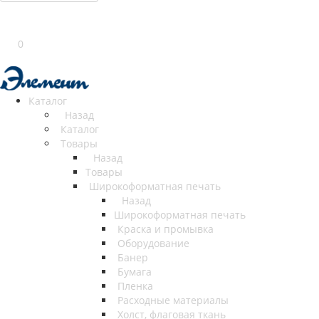
0
Каталог
Назад
Каталог
Товары
Назад
Товары
Широкоформатная печать
Назад
Широкоформатная печать
Краска и промывка
Оборудование
Банер
Бумага
Пленка
Расходные материалы
Холст, флаговая ткань