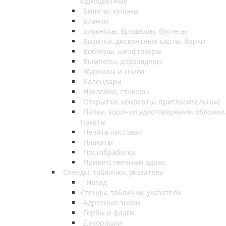
одноцветные
Билеты, купоны
Бланки
Блокноты, брошюры, буклеты
Визитки, дисконтные карты, бирки
Воблеры, шелфтокеры
Вымпелы, дорхолдеры
Журналы и книги
Календари
Наклейки, стикеры
Открытки, конверты, пригласительные
Папки, корочки удостоверения, обложки,
пакеты
Печать листовая
Плакаты
Постобработка
Приветственный адрес
Стенды, таблички, указатели
Назад
Стенды, таблички, указатели
Адресные знаки
Гербы и флаги
Декорации