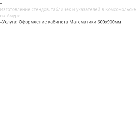
–
Изготовление стендов, табличек и указателей в Комсомольске-
на-Амуре
–
Услуга: Оформление кабинета Математики 600х900мм