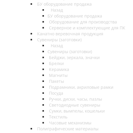
БУ оборудование продажа
Назад
БУ оборудование продажа
Оборудование для производства
Серверное и комплектующие для ПК
Канатно веревочная продукция
Сувениры (заготовки)
Назад
Сувениры (заготовки)
Бейджи, зеркала, значки
Брелки
Керамика
Магниты
Пакеты
Подрамники, акриловые рамки
Посуда
Ручки, диски, часы, пазлы
Светодиодные сувениры
Сумки, вымпелы, кошельки
Текстиль
Часовые механизмы
Полиграфические материалы