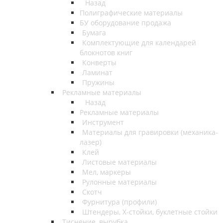
Назад
Полиграфические материалы
БУ оборудование продажа
Бумага
Комплектующие для календарей
блокнотов книг
Конверты
Ламинат
Пружины
Рекламные материалы
Назад
Рекламные материалы
Инструмент
Материалы для гравировки (механика-
лазер)
Клей
Листовые материалы
Мел, маркеры
Рулонные материалы
Скотч
Фурнитура (профили)
Штендеры, Х-стойки, буклетные стойки
Тиснение, вырубка