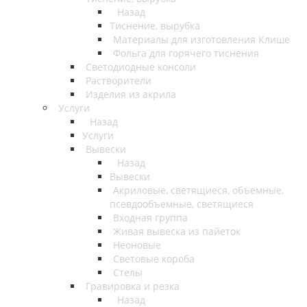
Назад
Тиснение, вырубка
Материалы для изготовления Клише
Фольга для горячего тиснения
Светодиодные консоли
Растворители
Изделия из акрила
Услуги
Назад
Услуги
Вывески
Назад
Вывески
Акриловые, светящиеся, объемные,
псевдообъемные, светящиеся
Входная группа
Живая вывеска из пайеток
Неоновые
Световые короба
Стелы
Гравировка и резка
Назад