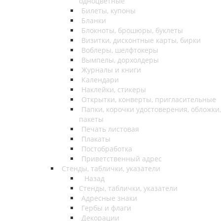
одноцветные
Билеты, купоны
Бланки
Блокноты, брошюры, буклеты
Визитки, дисконтные карты, бирки
Воблеры, шелфтокеры
Вымпелы, дорхолдеры
Журналы и книги
Календари
Наклейки, стикеры
Открытки, конверты, пригласительные
Папки, корочки удостоверения, обложки,
пакеты
Печать листовая
Плакаты
Постобработка
Приветственный адрес
Стенды, таблички, указатели
Назад
Стенды, таблички, указатели
Адресные знаки
Гербы и флаги
Декорации