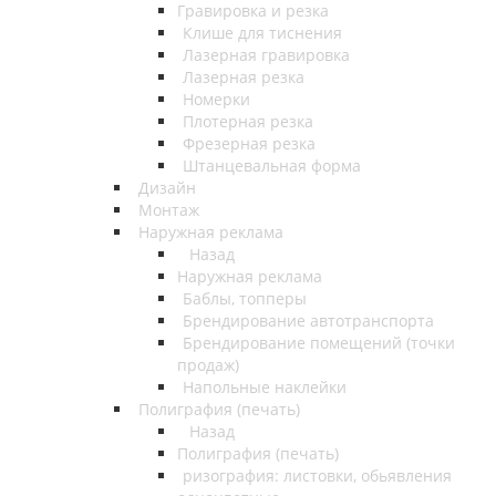
Гравировка и резка
Клише для тиснения
Лазерная гравировка
Лазерная резка
Номерки
Плотерная резка
Фрезерная резка
Штанцевальная форма
Дизайн
Монтаж
Наружная реклама
Назад
Наружная реклама
Баблы, топперы
Брендирование автотранспорта
Брендирование помещений (точки
продаж)
Напольные наклейки
Полиграфия (печать)
Назад
Полиграфия (печать)
ризография: листовки, обьявления