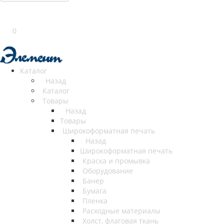
0
Каталог
Назад
Каталог
Товары
Назад
Товары
Широкоформатная печать
Назад
Широкоформатная печать
Краска и промывка
Оборудование
Банер
Бумага
Пленка
Расходные материалы
Холст, флаговая ткань