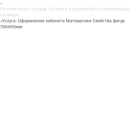
–
Изготовление стендов, табличек и указателей в Комсомольске-
на-Амуре
–
Услуга: Оформление кабинета Математики Свойства фигур
700х950мм