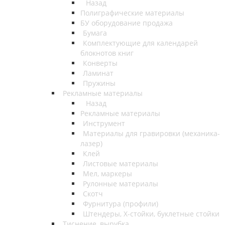
Назад
Полиграфические материалы
БУ оборудование продажа
Бумага
Комплектующие для календарей
блокнотов книг
Конверты
Ламинат
Пружины
Рекламные материалы
Назад
Рекламные материалы
Инструмент
Материалы для гравировки (механика-
лазер)
Клей
Листовые материалы
Мел, маркеры
Рулонные материалы
Скотч
Фурнитура (профили)
Штендеры, Х-стойки, буклетные стойки
Тиснение, вырубка