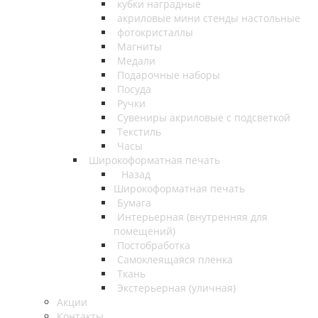
кубки наградные
акриловые мини стенды настольные
фотокристаллы
Магниты
Медали
Подарочные наборы
Посуда
Ручки
Сувениры акриловые с подсветкой
Текстиль
Часы
Широкоформатная печать
Назад
Широкоформатная печать
Бумага
Интерьерная (внутренняя для
помещений)
Постобработка
Самоклеящаяся пленка
Ткань
Экстерьерная (уличная)
Акции
Контакты