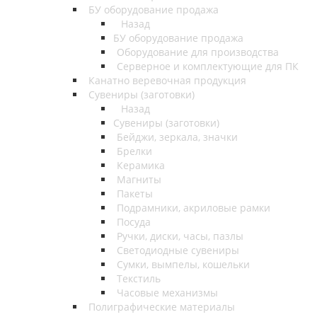
БУ оборудование продажа
Назад
БУ оборудование продажа
Оборудование для производства
Серверное и комплектующие для ПК
Канатно веревочная продукция
Сувениры (заготовки)
Назад
Сувениры (заготовки)
Бейджи, зеркала, значки
Брелки
Керамика
Магниты
Пакеты
Подрамники, акриловые рамки
Посуда
Ручки, диски, часы, пазлы
Светодиодные сувениры
Сумки, вымпелы, кошельки
Текстиль
Часовые механизмы
Полиграфические материалы