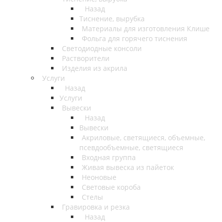
Назад
Тиснение, вырубка
Материалы для изготовления Клише
Фольга для горячего тиснения
Светодиодные консоли
Растворители
Изделия из акрила
Услуги
Назад
Услуги
Вывески
Назад
Вывески
Акриловые, светящиеся, объемные,
псевдообъемные, светящиеся
Входная группа
Живая вывеска из пайеток
Неоновые
Световые короба
Стелы
Гравировка и резка
Назад