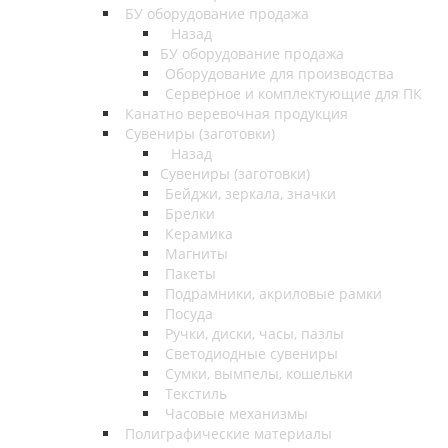
БУ оборудование продажа
Назад
БУ оборудование продажа
Оборудование для производства
Серверное и комплектующие для ПК
Канатно веревочная продукция
Сувениры (заготовки)
Назад
Сувениры (заготовки)
Бейджи, зеркала, значки
Брелки
Керамика
Магниты
Пакеты
Подрамники, акриловые рамки
Посуда
Ручки, диски, часы, пазлы
Светодиодные сувениры
Сумки, вымпелы, кошельки
Текстиль
Часовые механизмы
Полиграфические материалы