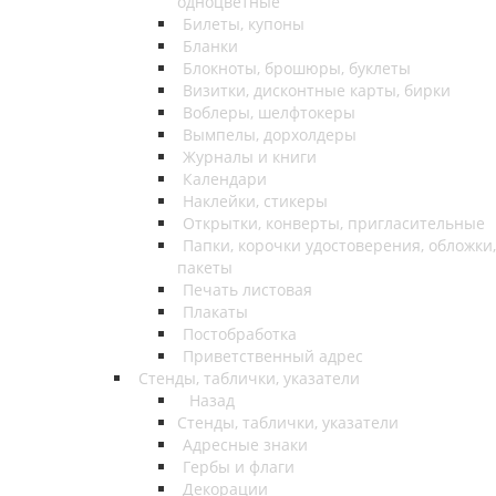
одноцветные
Билеты, купоны
Бланки
Блокноты, брошюры, буклеты
Визитки, дисконтные карты, бирки
Воблеры, шелфтокеры
Вымпелы, дорхолдеры
Журналы и книги
Календари
Наклейки, стикеры
Открытки, конверты, пригласительные
Папки, корочки удостоверения, обложки,
пакеты
Печать листовая
Плакаты
Постобработка
Приветственный адрес
Стенды, таблички, указатели
Назад
Стенды, таблички, указатели
Адресные знаки
Гербы и флаги
Декорации