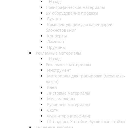
Назад
Полиграфические материалы
БУ оборудование продажа
Бумага
Комплектующие для календарей
блокнотов книг
Конверты
Ламинат
Пружины
Рекламные материалы
Назад
Рекламные материалы
Инструмент
Материалы для гравировки (механика-
лазер)
Клей
Листовые материалы
Мел, маркеры
Рулонные материалы
Скотч
Фурнитура (профили)
Штендеры, Х-стойки, буклетные стойки
Тиснение, вырубка