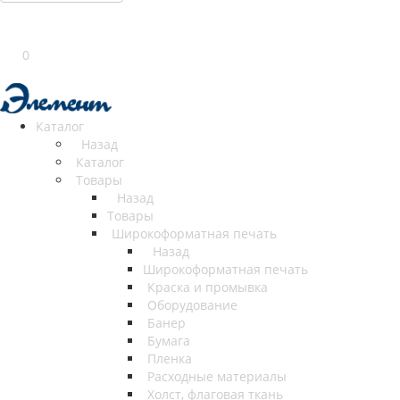
0
Каталог
Назад
Каталог
Товары
Назад
Товары
Широкоформатная печать
Назад
Широкоформатная печать
Краска и промывка
Оборудование
Банер
Бумага
Пленка
Расходные материалы
Холст, флаговая ткань