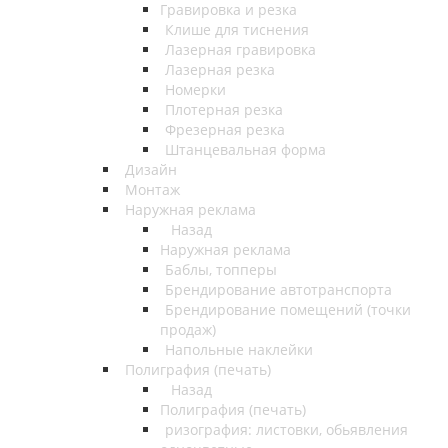
Гравировка и резка
Клише для тиснения
Лазерная гравировка
Лазерная резка
Номерки
Плотерная резка
Фрезерная резка
Штанцевальная форма
Дизайн
Монтаж
Наружная реклама
Назад
Наружная реклама
Баблы, топперы
Брендирование автотранспорта
Брендирование помещений (точки
продаж)
Напольные наклейки
Полиграфия (печать)
Назад
Полиграфия (печать)
ризография: листовки, обьявления