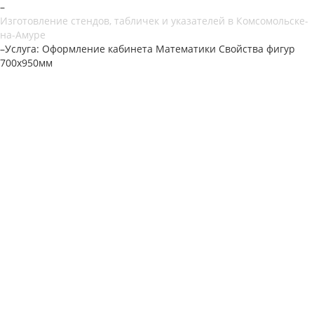
–
Изготовление стендов, табличек и указателей в Комсомольске-
на-Амуре
–
Услуга: Оформление кабинета Математики Свойства фигур
700х950мм