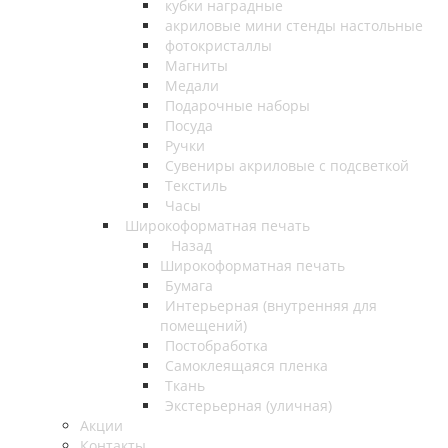
кубки наградные
акриловые мини стенды настольные
фотокристаллы
Магниты
Медали
Подарочные наборы
Посуда
Ручки
Сувениры акриловые с подсветкой
Текстиль
Часы
Широкоформатная печать
Назад
Широкоформатная печать
Бумага
Интерьерная (внутренняя для
помещений)
Постобработка
Самоклеящаяся пленка
Ткань
Экстерьерная (уличная)
Акции
Контакты