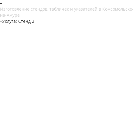
–
Изготовление стендов, табличек и указателей в Комсомольске-
на-Амуре
–
Услуга: Стенд 2