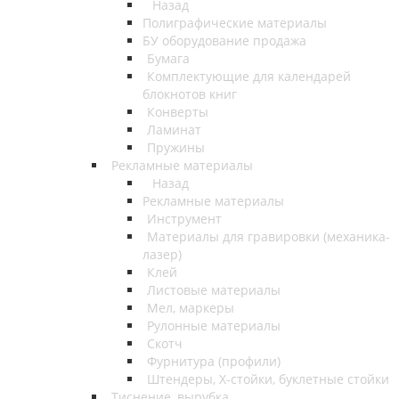
Назад
Полиграфические материалы
БУ оборудование продажа
Бумага
Комплектующие для календарей
блокнотов книг
Конверты
Ламинат
Пружины
Рекламные материалы
Назад
Рекламные материалы
Инструмент
Материалы для гравировки (механика-
лазер)
Клей
Листовые материалы
Мел, маркеры
Рулонные материалы
Скотч
Фурнитура (профили)
Штендеры, Х-стойки, буклетные стойки
Тиснение, вырубка