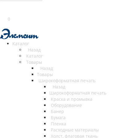
0
Каталог
Назад
Каталог
Товары
Назад
Товары
Широкоформатная печать
Назад
Широкоформатная печать
Краска и промывка
Оборудование
Банер
Бумага
Пленка
Расходные материалы
Холст, флаговая ткань