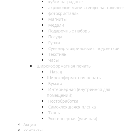
кубки наградные
акриловые мини стенды настольные
фотокристаллы
Магниты
Медали
Подарочные наборы
Посуда
Ручки
Сувениры акриловые с подсветкой
Текстиль
Часы
Широкоформатная печать
Назад
Широкоформатная печать
Бумага
Интерьерная (внутренняя для
помещений)
Постобработка
Самоклеящаяся пленка
Ткань
Экстерьерная (уличная)
Акции
Контакты