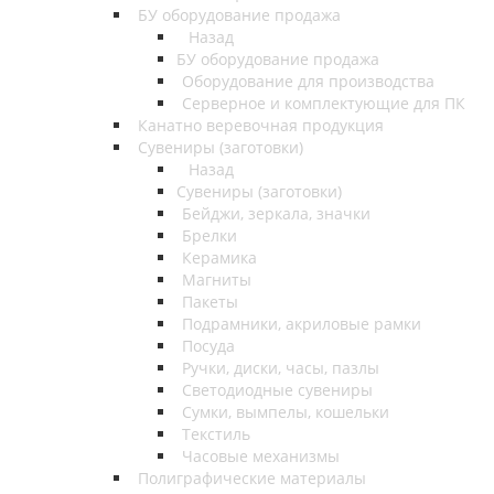
БУ оборудование продажа
Назад
БУ оборудование продажа
Оборудование для производства
Серверное и комплектующие для ПК
Канатно веревочная продукция
Сувениры (заготовки)
Назад
Сувениры (заготовки)
Бейджи, зеркала, значки
Брелки
Керамика
Магниты
Пакеты
Подрамники, акриловые рамки
Посуда
Ручки, диски, часы, пазлы
Светодиодные сувениры
Сумки, вымпелы, кошельки
Текстиль
Часовые механизмы
Полиграфические материалы