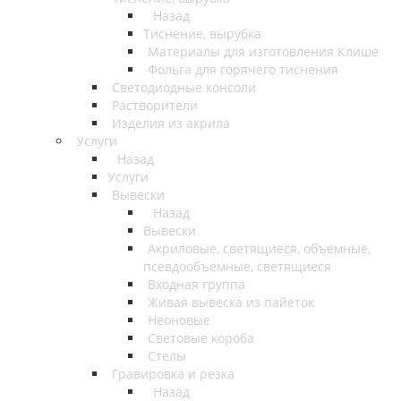
Назад
Тиснение, вырубка
Материалы для изготовления Клише
Фольга для горячего тиснения
Светодиодные консоли
Растворители
Изделия из акрила
Услуги
Назад
Услуги
Вывески
Назад
Вывески
Акриловые, светящиеся, объемные,
псевдообъемные, светящиеся
Входная группа
Живая вывеска из пайеток
Неоновые
Световые короба
Стелы
Гравировка и резка
Назад