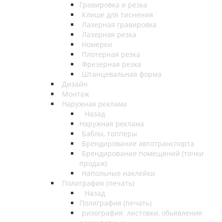
Гравировка и резка
Клише для тиснения
Лазерная гравировка
Лазерная резка
Номерки
Плотерная резка
Фрезерная резка
Штанцевальная форма
Дизайн
Монтаж
Наружная реклама
Назад
Наружная реклама
Баблы, топперы
Брендирование автотранспорта
Брендирование помещений (точки
продаж)
Напольные наклейки
Полиграфия (печать)
Назад
Полиграфия (печать)
ризография: листовки, обьявления