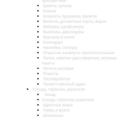
одноцветные
Билеты, купоны
Бланки
Блокноты, брошюры, буклеты
Визитки, дисконтные карты, бирки
Воблеры, шелфтокеры
Вымпелы, дорхолдеры
Журналы и книги
Календари
Наклейки, стикеры
Открытки, конверты, пригласительные
Папки, корочки удостоверения, обложки,
пакеты
Печать листовая
Плакаты
Постобработка
Приветственный адрес
Стенды, таблички, указатели
Назад
Стенды, таблички, указатели
Адресные знаки
Гербы и флаги
Декорации