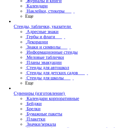
Журналы и книги
Календари
Наклейки, стикеры
Еще
Стенды, таблички, указатели
Адресные знаки
Гербы и флаги
Декорации
Знаки и символы
Информационные стенды
Меловые таблички
Планы эвакуации
Стенды для автошкол
Стенды для детских садов
Стенды для школы
Еще
Сувениры (изготовление)
Календари корпоративные
Бейджи
Брелки
Бумажные пакеты
Плакетки
Значки/зеркала