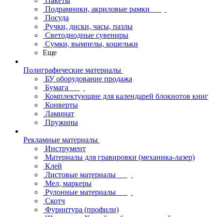
Пакеты
Подрамники, акриловые рамки
Посуда
Ручки, диски, часы, пазлы
Светодиодные сувениры
Сумки, вымпелы, кошельки
Еще
Полиграфические материалы
БУ оборудование продажа
Бумага
Комплектующие для календарей блокнотов книг
Конверты
Ламинат
Пружины
Рекламные материалы
Инструмент
Материалы для гравировки (механика-лазер)
Клей
Листовые материалы
Мел, маркеры
Рулонные материалы
Скотч
Фурнитура (профили)