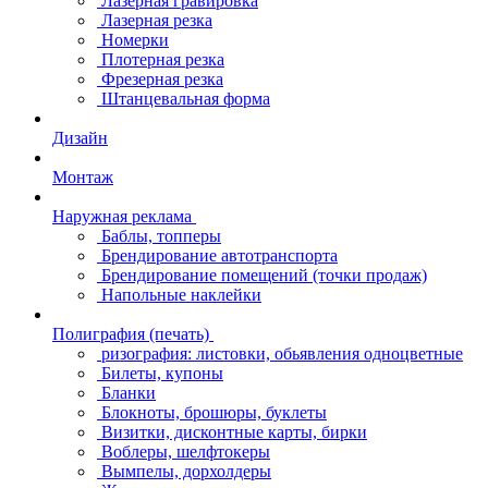
Лазерная гравировка
Лазерная резка
Номерки
Плотерная резка
Фрезерная резка
Штанцевальная форма
Дизайн
Монтаж
Наружная реклама
Баблы, топперы
Брендирование автотранспорта
Брендирование помещений (точки продаж)
Напольные наклейки
Полиграфия (печать)
ризография: листовки, обьявления одноцветные
Билеты, купоны
Бланки
Блокноты, брошюры, буклеты
Визитки, дисконтные карты, бирки
Воблеры, шелфтокеры
Вымпелы, дорхолдеры