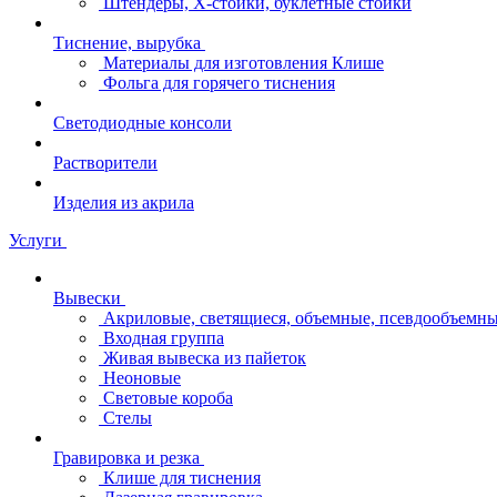
Штендеры, Х-стойки, буклетные стойки
Тиснение, вырубка
Материалы для изготовления Клише
Фольга для горячего тиснения
Светодиодные консоли
Растворители
Изделия из акрила
Услуги
Вывески
Акриловые, светящиеся, объемные, псевдообъемны
Входная группа
Живая вывеска из пайеток
Неоновые
Световые короба
Стелы
Гравировка и резка
Клише для тиснения