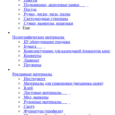
Пакеты
Подрамники, акриловые рамки
Посуда
Ручки, диски, часы, пазлы
Светодиодные сувениры
Сумки, вымпелы, кошельки
Еще
Полиграфические материалы
БУ оборудование продажа
Бумага
Комплектующие для календарей блокнотов книг
Конверты
Ламинат
Пружины
Рекламные материалы
Инструмент
Материалы для гравировки (механика-лазер)
Клей
Листовые материалы
Мел, маркеры
Рулонные материалы
Скотч
Фурнитура (профили)