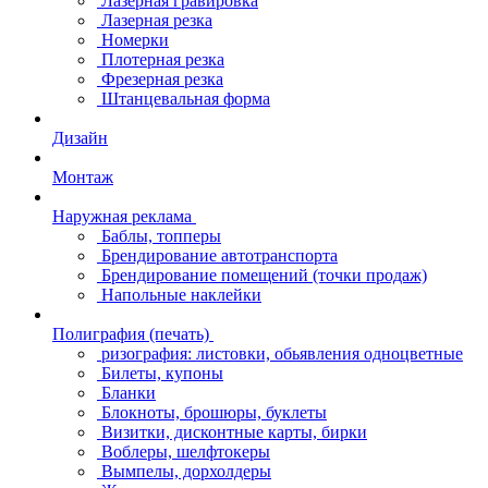
Лазерная гравировка
Лазерная резка
Номерки
Плотерная резка
Фрезерная резка
Штанцевальная форма
Дизайн
Монтаж
Наружная реклама
Баблы, топперы
Брендирование автотранспорта
Брендирование помещений (точки продаж)
Напольные наклейки
Полиграфия (печать)
ризография: листовки, обьявления одноцветные
Билеты, купоны
Бланки
Блокноты, брошюры, буклеты
Визитки, дисконтные карты, бирки
Воблеры, шелфтокеры
Вымпелы, дорхолдеры