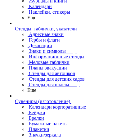
Журналы и книги
Календари
Наклейки, стикеры
Еще
Стенды, таблички, указатели
Адресные знаки
Гербы и флаги
Декорации
Знаки и символы
Информационные стенды
Меловые таблички
Планы эвакуации
Стенды для автошкол
Стенды для детских садов
Стенды для школы
Еще
Сувениры (изготовление)
Календари корпоративные
Бейджи
Брелки
Бумажные пакеты
Плакетки
Значки/зеркала