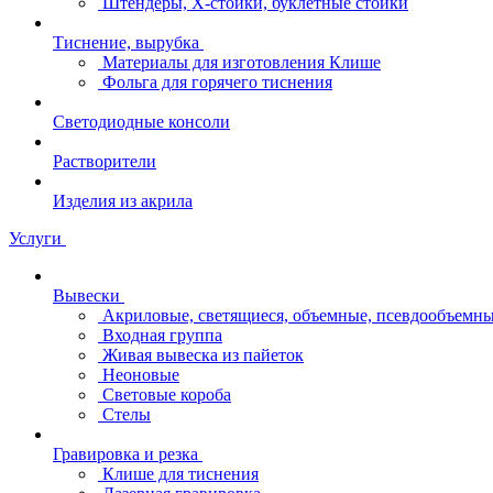
Штендеры, Х-стойки, буклетные стойки
Тиснение, вырубка
Материалы для изготовления Клише
Фольга для горячего тиснения
Светодиодные консоли
Растворители
Изделия из акрила
Услуги
Вывески
Акриловые, светящиеся, объемные, псевдообъемны
Входная группа
Живая вывеска из пайеток
Неоновые
Световые короба
Стелы
Гравировка и резка
Клише для тиснения