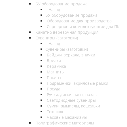
БУ оборудование продажа
Назад
БУ оборудование продажа
Оборудование для производства
Серверное и комплектующие для ПК
Канатно веревочная продукция
Сувениры (заготовки)
Назад
Сувениры (заготовки)
Бейджи, зеркала, значки
Брелки
Керамика
Магниты
Пакеты
Подрамники, акриловые рамки
Посуда
Ручки, диски, часы, пазлы
Светодиодные сувениры
Сумки, вымпелы, кошельки
Текстиль
Часовые механизмы
Полиграфические материалы