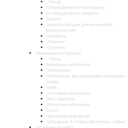
Назад
Полиграфические материалы
БУ оборудование продажа
Бумага
Комплектующие для календарей
блокнотов книг
Конверты
Ламинат
Пружины
Рекламные материалы
Назад
Рекламные материалы
Инструмент
Материалы для гравировки (механика-
лазер)
Клей
Листовые материалы
Мел, маркеры
Рулонные материалы
Скотч
Фурнитура (профили)
Штендеры, Х-стойки, буклетные стойки
Тиснение, вырубка