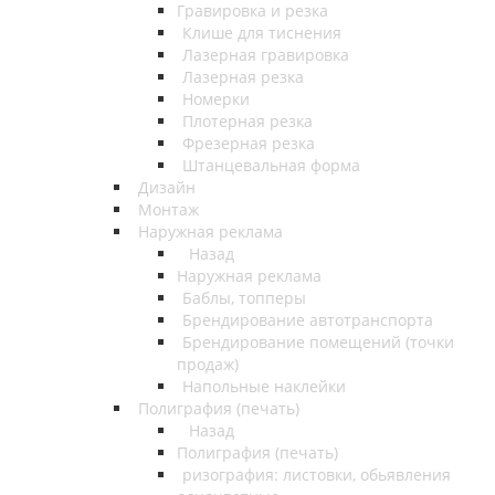
Гравировка и резка
Клише для тиснения
Лазерная гравировка
Лазерная резка
Номерки
Плотерная резка
Фрезерная резка
Штанцевальная форма
Дизайн
Монтаж
Наружная реклама
Назад
Наружная реклама
Баблы, топперы
Брендирование автотранспорта
Брендирование помещений (точки
продаж)
Напольные наклейки
Полиграфия (печать)
Назад
Полиграфия (печать)
ризография: листовки, обьявления