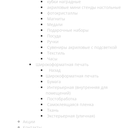
кубки наградные
акриловые мини стенды настольные
фотокристаллы
Магниты
Медали
Подарочные наборы
Посуда
Ручки
Сувениры акриловые с подсветкой
Текстиль
Часы
Широкоформатная печать
Назад
Широкоформатная печать
Бумага
Интерьерная (внутренняя для
помещений)
Постобработка
Самоклеящаяся пленка
Ткань
Экстерьерная (уличная)
Акции
Контакты