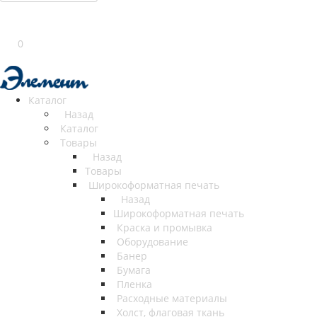
0
Каталог
Назад
Каталог
Товары
Назад
Товары
Широкоформатная печать
Назад
Широкоформатная печать
Краска и промывка
Оборудование
Банер
Бумага
Пленка
Расходные материалы
Холст, флаговая ткань