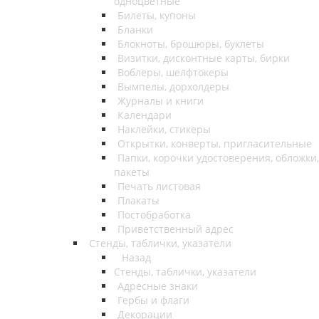
одноцветные
Билеты, купоны
Бланки
Блокноты, брошюры, буклеты
Визитки, дисконтные карты, бирки
Воблеры, шелфтокеры
Вымпелы, дорхолдеры
Журналы и книги
Календари
Наклейки, стикеры
Открытки, конверты, пригласительные
Папки, корочки удостоверения, обложки,
пакеты
Печать листовая
Плакаты
Постобработка
Приветственный адрес
Стенды, таблички, указатели
Назад
Стенды, таблички, указатели
Адресные знаки
Гербы и флаги
Декорации