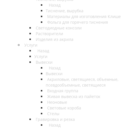
Назад
Тиснение, вырубка
Материалы для изготовления Клише
Фольга для горячего тиснения
Светодиодные консоли
Растворители
Изделия из акрила
Услуги
Назад
Услуги
Вывески
Назад
Вывески
Акриловые, светящиеся, объемные,
псевдообъемные, светящиеся
Входная группа
Живая вывеска из пайеток
Неоновые
Световые короба
Стелы
Гравировка и резка
Назад