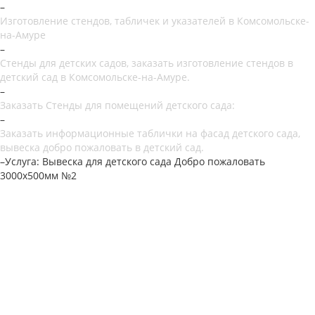
–
Изготовление стендов, табличек и указателей в Комсомольске-
на-Амуре
–
Стенды для детских садов, заказать изготовление стендов в
детский сад в Комсомольске-на-Амуре.
–
Заказать Стенды для помещений детского сада:
–
Заказать информационные таблички на фасад детского сада,
вывеска добро пожаловать в детский сад.
–
Услуга: Вывеска для детского сада Добро пожаловать
3000х500мм №2